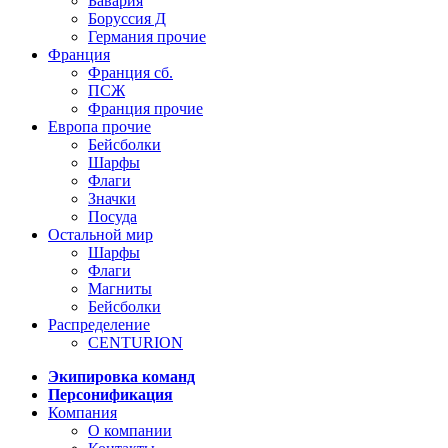
Бавария
Боруссия Д
Германия прочие
Франция
Франция сб.
ПСЖ
Франция прочие
Европа прочие
Бейсболки
Шарфы
Флаги
Значки
Посуда
Остальной мир
Шарфы
Флаги
Магниты
Бейсболки
Распределение
CENTURION
Экипировка команд
Персонификация
Компания
О компании