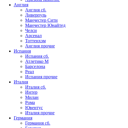
Англия
Англия сб.
Ливерпуль
Манчестер Сити
Манчестер Юнайтед
Челси
Арсенал
Тоттенхэм
Англия прочие
Испания
Испания сб.
Атлетико М
Барселона
Реал
Испания прочие
Италия
Италия сб.
Интер
Милан
Рома
Ювентус
Италия прочие
Германия
Германия сб.