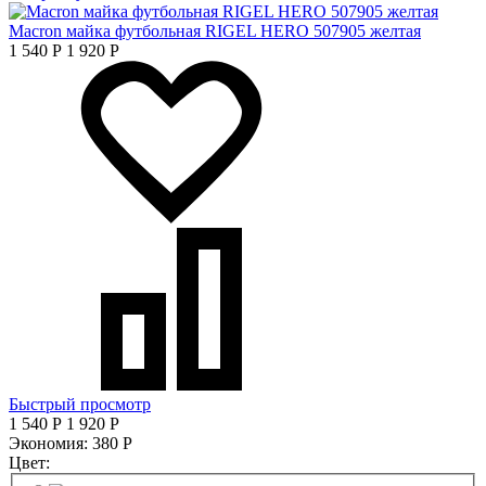
Macron майка футбольная RIGEL HERO 507905 желтая
1 540
Р
1 920
Р
Быстрый просмотр
1 540
Р
1 920
Р
Экономия:
380
Р
Цвет: