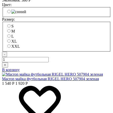
Экономия:
380
Р
Цвет:
Размер:
S
M
L
XL
XXL
-
+
В корзину
Macron майка футбольная RIGEL HERO 507904 зеленая
1 540
Р
1 920
Р