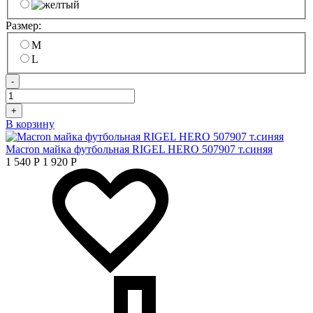
Размер:
M
L
-
+
В корзину
Macron майка футбольная RIGEL HERO 507907 т.синяя
1 540
Р
1 920
Р