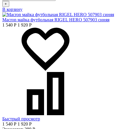
+
В корзину
Macron майка футбольная RIGEL HERO 507903 синяя
1 540
Р
1 920
Р
Быстрый просмотр
1 540
Р
1 920
Р