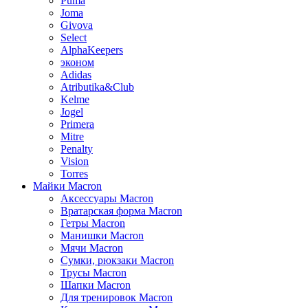
Puma
Joma
Givova
Select
AlphaKeepers
эконом
Adidas
Atributika&Club
Kelme
Jogel
Primera
Mitre
Penalty
Vision
Torres
Майки Macron
Аксессуары Macron
Вратарская форма Macron
Гетры Macron
Манишки Macron
Мячи Macron
Сумки, рюкзаки Macron
Трусы Macron
Шапки Macron
Для тренировок Macron