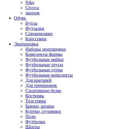
Nike
Givova
эконом
Обувь
Бутсы
Футзалки
Сороконожки
Кроссовки
Экипировка
Наборы экипировки
Комплекты формы
Футбольные майки
Футбольные трусы
Футбольные гетры
Футбольные комплекты
Для вратарей
Для тренировок
Спортивное белье
Костюмы
Толстовки
Брюки, штаны
Куртки, пуховики
Поло
Футболки
Шорты