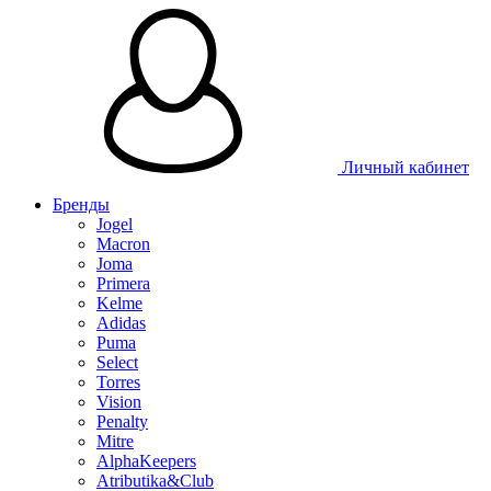
Таблица размеров
Личный кабинет
Бренды
Jogel
Macron
Joma
Primera
Kelme
Adidas
Puma
Select
Torres
Vision
Penalty
Mitre
AlphaKeepers
Atributika&Club