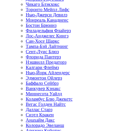
Чикаго Блэкхокс
Торонто Мейпл Лифс
Нью-Джерси Девилз
Монреаль Канадиенс
Бостон Брюинз
Филадельфия Флайерз
Лос-Анджелес Кингз
Сан-Хосе Шаркс
Тампа-Бэй Лайтнинг
Сент-Луис Блюз
Флорида Пантерз
Нэшвилл Предаторз
Калгари Флеймз
Нью-Йорк Айлендерс
Эдмонтон Ойлерз
Баффало Сейбрз
Ванкувер Кэнакс
Миннесота Уайлд
Коламбус Блю Джекетс
Вегас Голден Найтс
Даллас Старз
Сиэтл Кракен
Анахайм Дакс
Колорадо Эвеланш
Аризона Койотис