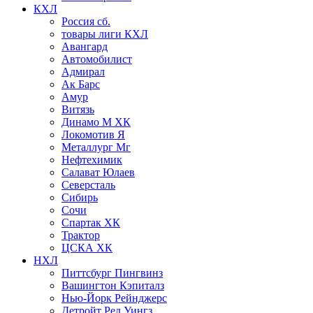
КХЛ
Россия сб.
товары лиги КХЛ
Авангард
Автомобилист
Адмирал
Ак Барс
Амур
Витязь
Динамо М ХК
Локомотив Я
Металлург Мг
Нефтехимик
Салават Юлаев
Северсталь
Сибирь
Сочи
Спартак ХК
Трактор
ЦСКА ХК
НХЛ
Питтсбург Пингвинз
Вашингтон Кэпиталз
Нью-Йорк Рейнджерс
Детройт Ред Уингз