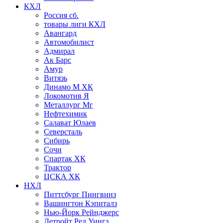
КХЛ
Россия сб.
товары лиги КХЛ
Авангард
Автомобилист
Адмирал
Ак Барс
Амур
Витязь
Динамо М ХК
Локомотив Я
Металлург Мг
Нефтехимик
Салават Юлаев
Северсталь
Сибирь
Сочи
Спартак ХК
Трактор
ЦСКА ХК
НХЛ
Питтсбург Пингвинз
Вашингтон Кэпиталз
Нью-Йорк Рейнджерс
Детройт Ред Уингз