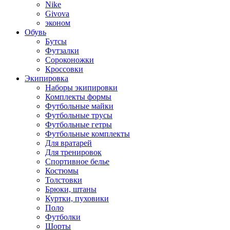
Nike
Givova
эконом
Обувь
Бутсы
Футзалки
Сороконожки
Кроссовки
Экипировка
Наборы экипировки
Комплекты формы
Футбольные майки
Футбольные трусы
Футбольные гетры
Футбольные комплекты
Для вратарей
Для тренировок
Спортивное белье
Костюмы
Толстовки
Брюки, штаны
Куртки, пуховики
Поло
Футболки
Шорты