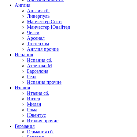
Англия
Англия сб.
Ливерпуль
Манчестер Сити
Манчестер Юнайтед
Челси
Арсенал
Тоттенхэм
Англия прочие
Испания
Испания сб.
Атлетико М
Барселона
Реал
Испания прочие
Италия
Италия сб.
Интер
Милан
Рома
Ювентус
Италия прочие
Германия
Германия сб.