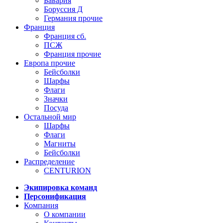
Бавария
Боруссия Д
Германия прочие
Франция
Франция сб.
ПСЖ
Франция прочие
Европа прочие
Бейсболки
Шарфы
Флаги
Значки
Посуда
Остальной мир
Шарфы
Флаги
Магниты
Бейсболки
Распределение
CENTURION
Экипировка команд
Персонификация
Компания
О компании