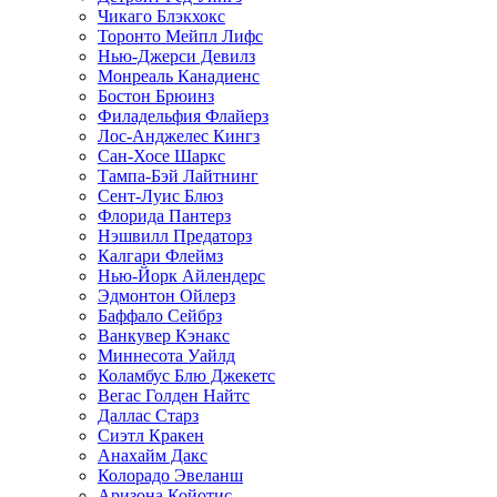
Чикаго Блэкхокс
Торонто Мейпл Лифс
Нью-Джерси Девилз
Монреаль Канадиенс
Бостон Брюинз
Филадельфия Флайерз
Лос-Анджелес Кингз
Сан-Хосе Шаркс
Тампа-Бэй Лайтнинг
Сент-Луис Блюз
Флорида Пантерз
Нэшвилл Предаторз
Калгари Флеймз
Нью-Йорк Айлендерс
Эдмонтон Ойлерз
Баффало Сейбрз
Ванкувер Кэнакс
Миннесота Уайлд
Коламбус Блю Джекетс
Вегас Голден Найтс
Даллас Старз
Сиэтл Кракен
Анахайм Дакс
Колорадо Эвеланш
Аризона Койотис