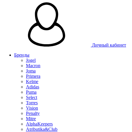
Личный кабинет
Бренды
Jogel
Macron
Joma
Primera
Kelme
Adidas
Puma
Select
Torres
Vision
Penalty
Mitre
AlphaKeepers
Atributika&Club