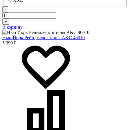
XXL
-
+
В корзину
Нью-Йорк Рейнджерс штаны A&C 46010
5 990
Р