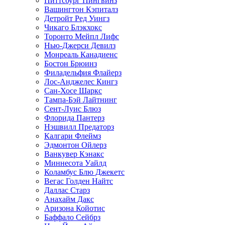
Питтсбург Пингвинз
Вашингтон Кэпиталз
Детройт Ред Уингз
Чикаго Блэкхокс
Торонто Мейпл Лифс
Нью-Джерси Девилз
Монреаль Канадиенс
Бостон Брюинз
Филадельфия Флайерз
Лос-Анджелес Кингз
Сан-Хосе Шаркс
Тампа-Бэй Лайтнинг
Сент-Луис Блюз
Флорида Пантерз
Нэшвилл Предаторз
Калгари Флеймз
Эдмонтон Ойлерз
Ванкувер Кэнакс
Миннесота Уайлд
Коламбус Блю Джекетс
Вегас Голден Найтс
Даллас Старз
Анахайм Дакс
Аризона Койотис
Баффало Сейбрз