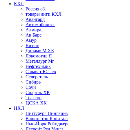
КХЛ
Россия сб.
товары лиги КХЛ
Авангард
Автомобилист
Адмирал
Ак Барс
Амур
Витязь
Динамо М ХК
Локомотив Я
Металлург Мг
Нефтехимик
Салават Юлаев
Северсталь
Сибирь
Сочи
Спартак ХК
Трактор
ЦСКА ХК
НХЛ
Питтсбург Пингвинз
Вашингтон Кэпиталз
Нью-Йорк Рейнджерс
Детройт Ред Уингз