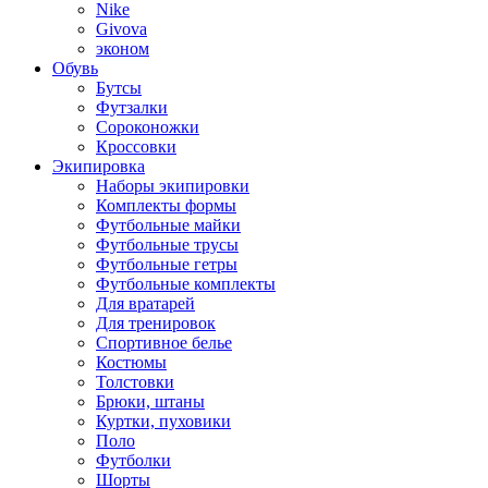
Nike
Givova
эконом
Обувь
Бутсы
Футзалки
Сороконожки
Кроссовки
Экипировка
Наборы экипировки
Комплекты формы
Футбольные майки
Футбольные трусы
Футбольные гетры
Футбольные комплекты
Для вратарей
Для тренировок
Спортивное белье
Костюмы
Толстовки
Брюки, штаны
Куртки, пуховики
Поло
Футболки
Шорты