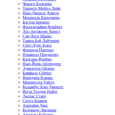
Чикаго Блэкхокс
Торонто Мейпл Лифс
Нью-Джерси Девилз
Монреаль Канадиенс
Бостон Брюинз
Филадельфия Флайерз
Лос-Анджелес Кингз
Сан-Хосе Шаркс
Тампа-Бэй Лайтнинг
Сент-Луис Блюз
Флорида Пантерз
Нэшвилл Предаторз
Калгари Флеймз
Нью-Йорк Айлендерс
Эдмонтон Ойлерз
Баффало Сейбрз
Ванкувер Кэнакс
Миннесота Уайлд
Коламбус Блю Джекетс
Вегас Голден Найтс
Даллас Старз
Сиэтл Кракен
Анахайм Дакс
Колорадо Эвеланш
Аризона Койотис