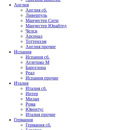
Англия
Англия сб.
Ливерпуль
Манчестер Сити
Манчестер Юнайтед
Челси
Арсенал
Тоттенхэм
Англия прочие
Испания
Испания сб.
Атлетико М
Барселона
Реал
Испания прочие
Италия
Италия сб.
Интер
Милан
Рома
Ювентус
Италия прочие
Германия
Германия сб.