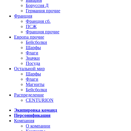
Бавария
Боруссия Д
Германия прочие
Франция
Франция сб.
ПСЖ
Франция прочие
Европа прочие
Бейсболки
Шарфы
Флаги
Значки
Посуда
Остальной мир
Шарфы
Флаги
Магниты
Бейсболки
Распределение
CENTURION
Экипировка команд
Персонификация
Компания
О компании