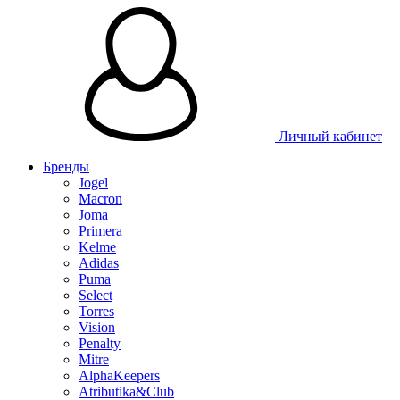
Таблица 
Личный кабинет
Бренды
Jogel
Macron
Joma
Primera
Kelme
Adidas
Puma
Select
Torres
Vision
Penalty
Mitre
AlphaKeepers
Atributika&Club