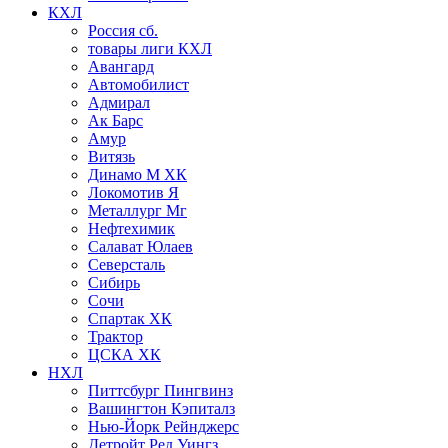
КХЛ
Россия сб.
товары лиги КХЛ
Авангард
Автомобилист
Адмирал
Ак Барс
Амур
Витязь
Динамо М ХК
Локомотив Я
Металлург Мг
Нефтехимик
Салават Юлаев
Северсталь
Сибирь
Сочи
Спартак ХК
Трактор
ЦСКА ХК
НХЛ
Питтсбург Пингвинз
Вашингтон Кэпиталз
Нью-Йорк Рейнджерс
Детройт Ред Уингз