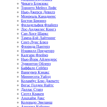
Чикаго Блэкхокс
Торонто Мейпл Лифс
Нью-Джерси Девилз
Монреаль Канадиенс
Бостон Брюинз
Филадельфия Флайерз
Лос-Анджелес Кингз
Сан-Хосе Шаркс
Тампа-Бэй Лайтнинг
Сент-Луис Блюз
Флорида Пантерз
Нэшвилл Предаторз
Калгари Флеймз
Нью-Йорк Айлендерс
Эдмонтон Ойлерз
Баффало Сейбрз
Ванкувер Кэнакс
Миннесота Уайлд
Коламбус Блю Джекетс
Вегас Голден Найтс
Даллас Старз
Сиэтл Кракен
Анахайм Дакс
Колорадо Эвеланш
Аризона Койотис