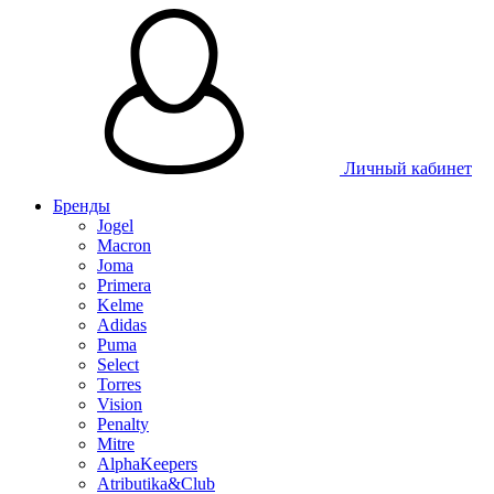
Личный кабинет
Бренды
Jogel
Macron
Joma
Primera
Kelme
Adidas
Puma
Select
Torres
Vision
Penalty
Mitre
AlphaKeepers
Atributika&Club