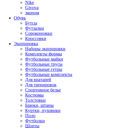
Nike
Givova
эконом
Обувь
Бутсы
Футзалки
Сороконожки
Кроссовки
Экипировка
Наборы экипировки
Комплекты формы
Футбольные майки
Футбольные трусы
Футбольные гетры
Футбольные комплекты
Для вратарей
Для тренировок
Спортивное белье
Костюмы
Толстовки
Брюки, штаны
Куртки, пуховики
Поло
Футболки
Шорты