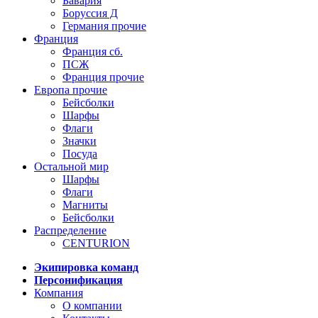
Бавария
Боруссия Д
Германия прочие
Франция
Франция сб.
ПСЖ
Франция прочие
Европа прочие
Бейсболки
Шарфы
Флаги
Значки
Посуда
Остальной мир
Шарфы
Флаги
Магниты
Бейсболки
Распределение
CENTURION
Экипировка команд
Персонификация
Компания
О компании