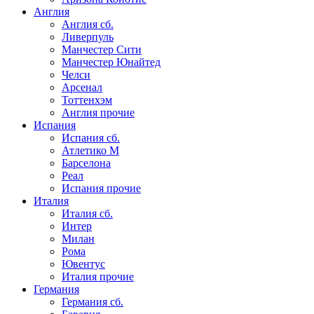
Англия
Англия сб.
Ливерпуль
Манчестер Сити
Манчестер Юнайтед
Челси
Арсенал
Тоттенхэм
Англия прочие
Испания
Испания сб.
Атлетико М
Барселона
Реал
Испания прочие
Италия
Италия сб.
Интер
Милан
Рома
Ювентус
Италия прочие
Германия
Германия сб.