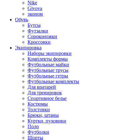
Nike
Givova
эконом
Обувь
Бутсы
Футзалки
Сороконожки
Кроссовки
Экипировка
Наборы экипировки
Комплекты формы
Футбольные майки
Футбольные трусы
Футбольные гетры
Футбольные комплекты
Для вратарей
Для тренировок
Спортивное белье
Костюмы
Толстовки
Брюки, штаны
Куртки, пуховики
Поло
Футболки
Шорты