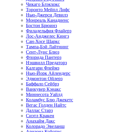
Чикаго Блэкхокс
Торонто Мейпл Лифс
Нью-Джерси Девилз
Монреаль Канадиенс
Бостон Брюинз
Филадельфия Флайерз
Лос-Анджелес Кингз
Сан-Хосе Шаркс
Тампа-Бэй Лайтнинг
Сент-Луис Блюз
Флорида Пантерз
Нэшвилл Предаторз
Калгари Флеймз
Нью-Йорк Айлендерс
Эдмонтон Ойлерз
Баффало Сейбрз
Ванкувер Кэнакс
Миннесота Уайлд
Коламбус Блю Джекетс
Вегас Голден Найтс
Даллас Старз
Сиэтл Кракен
Анахайм Дакс
Колорадо Эвеланш
Аризона Койотис