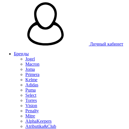
Личный кабинет
Бренды
Jogel
Macron
Joma
Primera
Kelme
Adidas
Puma
Select
Torres
Vision
Penalty
Mitre
AlphaKeepers
Atributika&Club