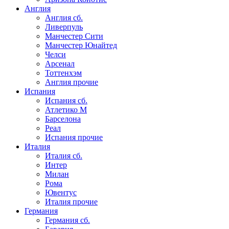
Англия
Англия сб.
Ливерпуль
Манчестер Сити
Манчестер Юнайтед
Челси
Арсенал
Тоттенхэм
Англия прочие
Испания
Испания сб.
Атлетико М
Барселона
Реал
Испания прочие
Италия
Италия сб.
Интер
Милан
Рома
Ювентус
Италия прочие
Германия
Германия сб.