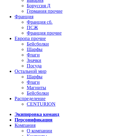
Бавария
Боруссия Д
Германия прочие
Франция
Франция сб.
ПСЖ
Франция прочие
Европа прочие
Бейсболки
Шарфы
Флаги
Значки
Посуда
Остальной мир
Шарфы
Флаги
Магниты
Бейсболки
Распределение
CENTURION
Экипировка команд
Персонификация
Компания
О компании