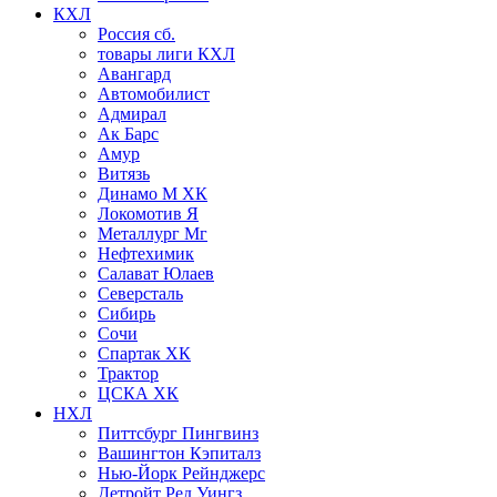
КХЛ
Россия сб.
товары лиги КХЛ
Авангард
Автомобилист
Адмирал
Ак Барс
Амур
Витязь
Динамо М ХК
Локомотив Я
Металлург Мг
Нефтехимик
Салават Юлаев
Северсталь
Сибирь
Сочи
Спартак ХК
Трактор
ЦСКА ХК
НХЛ
Питтсбург Пингвинз
Вашингтон Кэпиталз
Нью-Йорк Рейнджерс
Детройт Ред Уингз