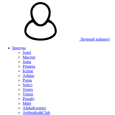
Личный кабинет
Бренды
Jogel
Macron
Joma
Primera
Kelme
Adidas
Puma
Select
Torres
Vision
Penalty
Mitre
AlphaKeepers
Atributika&Club