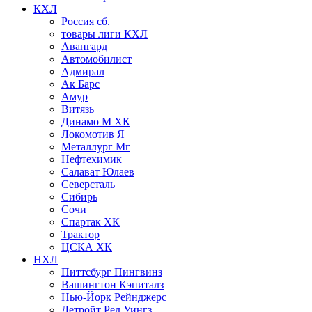
КХЛ
Россия сб.
товары лиги КХЛ
Авангард
Автомобилист
Адмирал
Ак Барс
Амур
Витязь
Динамо М ХК
Локомотив Я
Металлург Мг
Нефтехимик
Салават Юлаев
Северсталь
Сибирь
Сочи
Спартак ХК
Трактор
ЦСКА ХК
НХЛ
Питтсбург Пингвинз
Вашингтон Кэпиталз
Нью-Йорк Рейнджерс
Детройт Ред Уингз