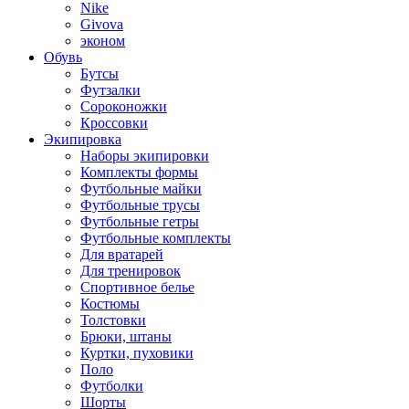
Nike
Givova
эконом
Обувь
Бутсы
Футзалки
Сороконожки
Кроссовки
Экипировка
Наборы экипировки
Комплекты формы
Футбольные майки
Футбольные трусы
Футбольные гетры
Футбольные комплекты
Для вратарей
Для тренировок
Спортивное белье
Костюмы
Толстовки
Брюки, штаны
Куртки, пуховики
Поло
Футболки
Шорты