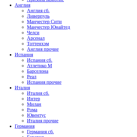
Англия
Англия сб.
Ливерпуль
Манчестер Сити
Манчестер Юнайтед
Челси
Арсенал
Тоттенхэм
Англия прочие
Испания
Испания сб.
Атлетико М
Барселона
Реал
Испания прочие
Италия
Италия сб.
Интер
Милан
Рома
Ювентус
Италия прочие
Германия
Германия сб.