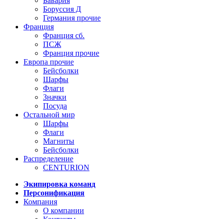
Бавария
Боруссия Д
Германия прочие
Франция
Франция сб.
ПСЖ
Франция прочие
Европа прочие
Бейсболки
Шарфы
Флаги
Значки
Посуда
Остальной мир
Шарфы
Флаги
Магниты
Бейсболки
Распределение
CENTURION
Экипировка команд
Персонификация
Компания
О компании