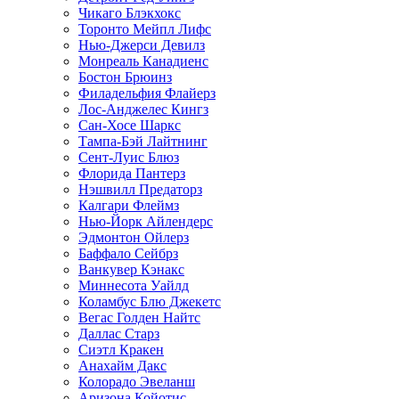
Чикаго Блэкхокс
Торонто Мейпл Лифс
Нью-Джерси Девилз
Монреаль Канадиенс
Бостон Брюинз
Филадельфия Флайерз
Лос-Анджелес Кингз
Сан-Хосе Шаркс
Тампа-Бэй Лайтнинг
Сент-Луис Блюз
Флорида Пантерз
Нэшвилл Предаторз
Калгари Флеймз
Нью-Йорк Айлендерс
Эдмонтон Ойлерз
Баффало Сейбрз
Ванкувер Кэнакс
Миннесота Уайлд
Коламбус Блю Джекетс
Вегас Голден Найтс
Даллас Старз
Сиэтл Кракен
Анахайм Дакс
Колорадо Эвеланш
Аризона Койотис