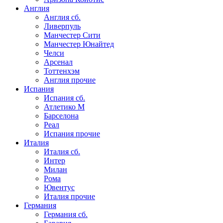
Англия
Англия сб.
Ливерпуль
Манчестер Сити
Манчестер Юнайтед
Челси
Арсенал
Тоттенхэм
Англия прочие
Испания
Испания сб.
Атлетико М
Барселона
Реал
Испания прочие
Италия
Италия сб.
Интер
Милан
Рома
Ювентус
Италия прочие
Германия
Германия сб.