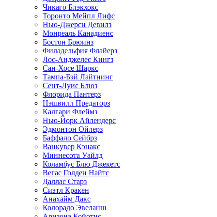
Чикаго Блэкхокс
Торонто Мейпл Лифс
Нью-Джерси Девилз
Монреаль Канадиенс
Бостон Брюинз
Филадельфия Флайерз
Лос-Анджелес Кингз
Сан-Хосе Шаркс
Тампа-Бэй Лайтнинг
Сент-Луис Блюз
Флорида Пантерз
Нэшвилл Предаторз
Калгари Флеймз
Нью-Йорк Айлендерс
Эдмонтон Ойлерз
Баффало Сейбрз
Ванкувер Кэнакс
Миннесота Уайлд
Коламбус Блю Джекетс
Вегас Голден Найтс
Даллас Старз
Сиэтл Кракен
Анахайм Дакс
Колорадо Эвеланш
Аризона Койотис