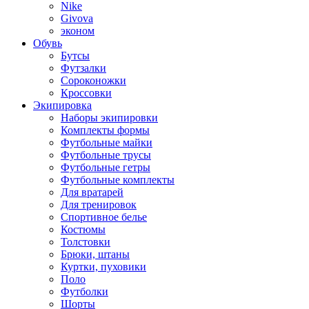
Nike
Givova
эконом
Обувь
Бутсы
Футзалки
Сороконожки
Кроссовки
Экипировка
Наборы экипировки
Комплекты формы
Футбольные майки
Футбольные трусы
Футбольные гетры
Футбольные комплекты
Для вратарей
Для тренировок
Спортивное белье
Костюмы
Толстовки
Брюки, штаны
Куртки, пуховики
Поло
Футболки
Шорты