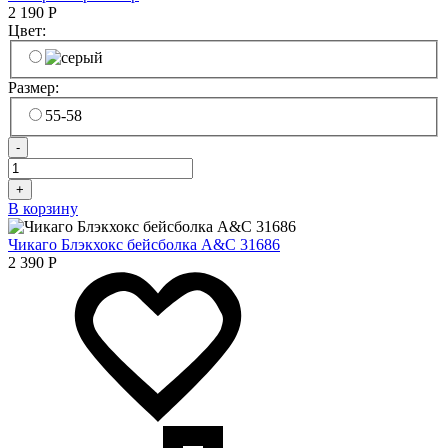
2 190
Р
Цвет:
Размер:
55-58
-
+
В корзину
Чикаго Блэкхокс бейсболка A&C 31686
2 390
Р