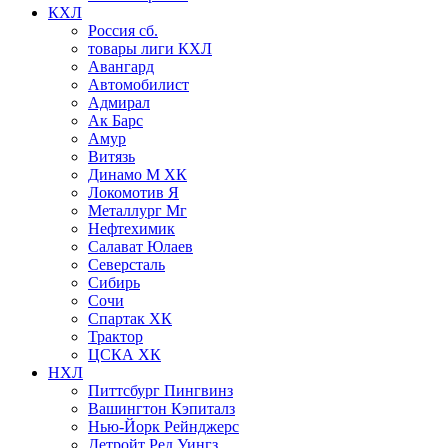
КХЛ
Россия сб.
товары лиги КХЛ
Авангард
Автомобилист
Адмирал
Ак Барс
Амур
Витязь
Динамо М ХК
Локомотив Я
Металлург Мг
Нефтехимик
Салават Юлаев
Северсталь
Сибирь
Сочи
Спартак ХК
Трактор
ЦСКА ХК
НХЛ
Питтсбург Пингвинз
Вашингтон Кэпиталз
Нью-Йорк Рейнджерс
Детройт Ред Уингз