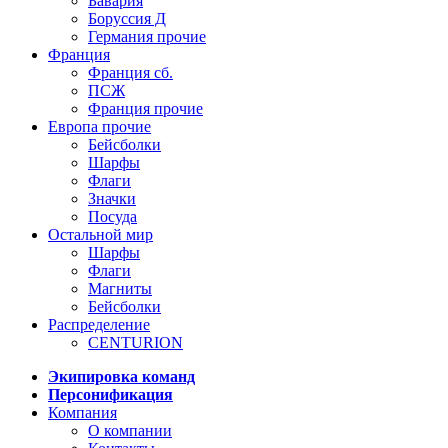
Бавария
Боруссия Д
Германия прочие
Франция
Франция сб.
ПСЖ
Франция прочие
Европа прочие
Бейсболки
Шарфы
Флаги
Значки
Посуда
Остальной мир
Шарфы
Флаги
Магниты
Бейсболки
Распределение
CENTURION
Экипировка команд
Персонификация
Компания
О компании