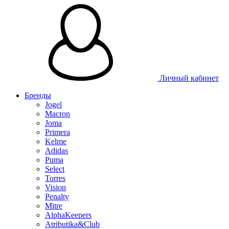
Личный кабинет
Бренды
Jogel
Macron
Joma
Primera
Kelme
Adidas
Puma
Select
Torres
Vision
Penalty
Mitre
AlphaKeepers
Atributika&Club