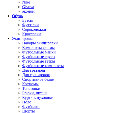
Nike
Givova
эконом
Обувь
Бутсы
Футзалки
Сороконожки
Кроссовки
Экипировка
Наборы экипировки
Комплекты формы
Футбольные майки
Футбольные трусы
Футбольные гетры
Футбольные комплекты
Для вратарей
Для тренировок
Спортивное белье
Костюмы
Толстовки
Брюки, штаны
Куртки, пуховики
Поло
Футболки
Шорты