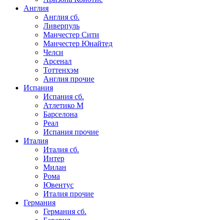
Англия
Англия сб.
Ливерпуль
Манчестер Сити
Манчестер Юнайтед
Челси
Арсенал
Тоттенхэм
Англия прочие
Испания
Испания сб.
Атлетико М
Барселона
Реал
Испания прочие
Италия
Италия сб.
Интер
Милан
Рома
Ювентус
Италия прочие
Германия
Германия сб.