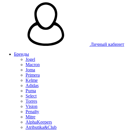
Личный кабинет
Бренды
Jogel
Macron
Joma
Primera
Kelme
Adidas
Puma
Select
Torres
Vision
Penalty
Mitre
AlphaKeepers
Atributika&Club