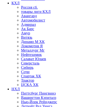
КХЛ
Россия сб.
товары лиги КХЛ
Авангард
Автомобилист
Адмирал
Ак Барс
Амур
Витязь
Динамо М ХК
Локомотив Я
Металлург Мг
Нефтехимик
Салават Юлаев
Северсталь
Сибирь
Сочи
Спартак ХК
Трактор
ЦСКА ХК
НХЛ
Питтсбург Пингвинз
Вашингтон Кэпиталз
Нью-Йорк Рейнджерс
Детройт Ред Уингз