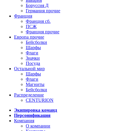
Бавария
Боруссия Д
Германия прочие
Франция
Франция сб.
ПСЖ
Франция прочие
Европа прочие
Бейсболки
Шарфы
Флаги
Значки
Посуда
Остальной мир
Шарфы
Флаги
Магниты
Бейсболки
Распределение
CENTURION
Экипировка команд
Персонификация
Компания
О компании