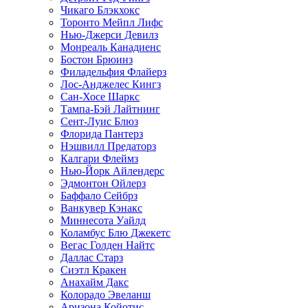
Чикаго Блэкхокс
Торонто Мейпл Лифс
Нью-Джерси Девилз
Монреаль Канадиенс
Бостон Брюинз
Филадельфия Флайерз
Лос-Анджелес Кингз
Сан-Хосе Шаркс
Тампа-Бэй Лайтнинг
Сент-Луис Блюз
Флорида Пантерз
Нэшвилл Предаторз
Калгари Флеймз
Нью-Йорк Айлендерс
Эдмонтон Ойлерз
Баффало Сейбрз
Ванкувер Кэнакс
Миннесота Уайлд
Коламбус Блю Джекетс
Вегас Голден Найтс
Даллас Старз
Сиэтл Кракен
Анахайм Дакс
Колорадо Эвеланш
Аризона Койотис