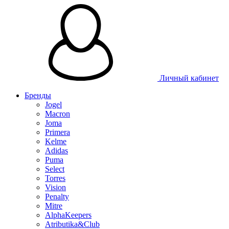
Личный кабинет
Бренды
Jogel
Macron
Joma
Primera
Kelme
Adidas
Puma
Select
Torres
Vision
Penalty
Mitre
AlphaKeepers
Atributika&Club