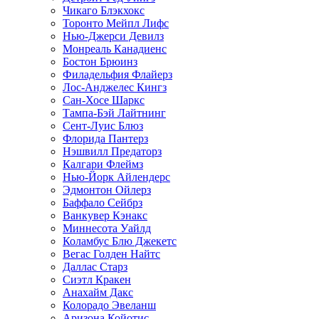
Чикаго Блэкхокс
Торонто Мейпл Лифс
Нью-Джерси Девилз
Монреаль Канадиенс
Бостон Брюинз
Филадельфия Флайерз
Лос-Анджелес Кингз
Сан-Хосе Шаркс
Тампа-Бэй Лайтнинг
Сент-Луис Блюз
Флорида Пантерз
Нэшвилл Предаторз
Калгари Флеймз
Нью-Йорк Айлендерс
Эдмонтон Ойлерз
Баффало Сейбрз
Ванкувер Кэнакс
Миннесота Уайлд
Коламбус Блю Джекетс
Вегас Голден Найтс
Даллас Старз
Сиэтл Кракен
Анахайм Дакс
Колорадо Эвеланш
Аризона Койотис