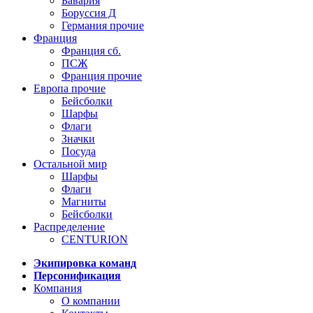
Бавария
Боруссия Д
Германия прочие
Франция
Франция сб.
ПСЖ
Франция прочие
Европа прочие
Бейсболки
Шарфы
Флаги
Значки
Посуда
Остальной мир
Шарфы
Флаги
Магниты
Бейсболки
Распределение
CENTURION
Экипировка команд
Персонификация
Компания
О компании