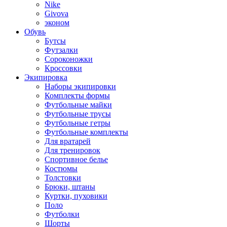
Nike
Givova
эконом
Обувь
Бутсы
Футзалки
Сороконожки
Кроссовки
Экипировка
Наборы экипировки
Комплекты формы
Футбольные майки
Футбольные трусы
Футбольные гетры
Футбольные комплекты
Для вратарей
Для тренировок
Спортивное белье
Костюмы
Толстовки
Брюки, штаны
Куртки, пуховики
Поло
Футболки
Шорты