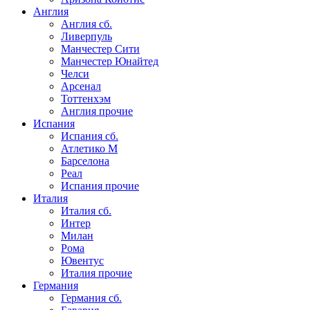
Англия
Англия сб.
Ливерпуль
Манчестер Сити
Манчестер Юнайтед
Челси
Арсенал
Тоттенхэм
Англия прочие
Испания
Испания сб.
Атлетико М
Барселона
Реал
Испания прочие
Италия
Италия сб.
Интер
Милан
Рома
Ювентус
Италия прочие
Германия
Германия сб.