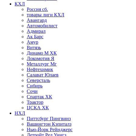
КХЛ
Россия сб.
товары лиги КХЛ
Авангард
Автомобилист
Адмирал
Ак Барс
Амур
Витязь
Динамо М ХК
Локомотив Я
Металлург Мг
Нефтехимик
Салават Юлаев
Северсталь
Сибирь
Сочи
Спартак ХК
Трактор
ЦСКА ХК
НХЛ
Питтсбург Пингвинз
Вашингтон Кэпиталз
Нью-Йорк Рейнджерс
Детройт Ред Уингз