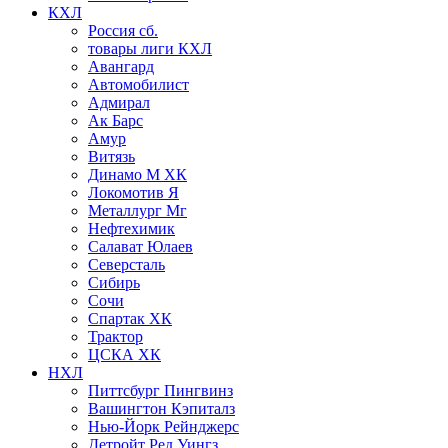
КХЛ
Россия сб.
товары лиги КХЛ
Авангард
Автомобилист
Адмирал
Ак Барс
Амур
Витязь
Динамо М ХК
Локомотив Я
Металлург Мг
Нефтехимик
Салават Юлаев
Северсталь
Сибирь
Сочи
Спартак ХК
Трактор
ЦСКА ХК
НХЛ
Питтсбург Пингвинз
Вашингтон Кэпиталз
Нью-Йорк Рейнджерс
Детройт Ред Уингз