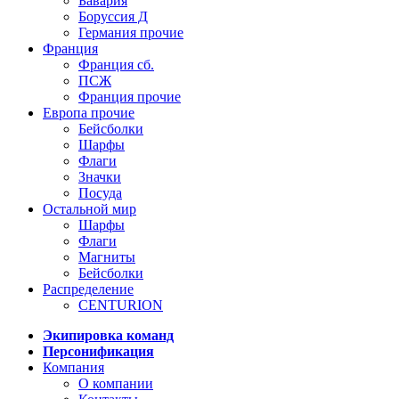
Бавария
Боруссия Д
Германия прочие
Франция
Франция сб.
ПСЖ
Франция прочие
Европа прочие
Бейсболки
Шарфы
Флаги
Значки
Посуда
Остальной мир
Шарфы
Флаги
Магниты
Бейсболки
Распределение
CENTURION
Экипировка команд
Персонификация
Компания
О компании