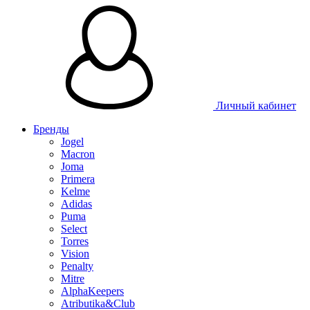
Личный кабинет
Бренды
Jogel
Macron
Joma
Primera
Kelme
Adidas
Puma
Select
Torres
Vision
Penalty
Mitre
AlphaKeepers
Atributika&Club