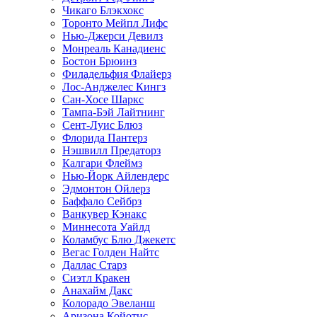
Чикаго Блэкхокс
Торонто Мейпл Лифс
Нью-Джерси Девилз
Монреаль Канадиенс
Бостон Брюинз
Филадельфия Флайерз
Лос-Анджелес Кингз
Сан-Хосе Шаркс
Тампа-Бэй Лайтнинг
Сент-Луис Блюз
Флорида Пантерз
Нэшвилл Предаторз
Калгари Флеймз
Нью-Йорк Айлендерс
Эдмонтон Ойлерз
Баффало Сейбрз
Ванкувер Кэнакс
Миннесота Уайлд
Коламбус Блю Джекетс
Вегас Голден Найтс
Даллас Старз
Сиэтл Кракен
Анахайм Дакс
Колорадо Эвеланш
Аризона Койотис