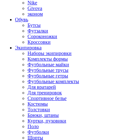
Nike
Givova
эконом
Обувь
Бутсы
Футзалки
Сороконожки
Кроссовки
Экипировка
Наборы экипировки
Комплекты формы
Футбольные майки
Футбольные трусы
Футбольные гетры
Футбольные комплекты
Для вратарей
Для тренировок
Спортивное белье
Костюмы
Толстовки
Брюки, штаны
Куртки, пуховики
Поло
Футболки
Шорты