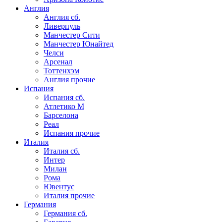
Англия
Англия сб.
Ливерпуль
Манчестер Сити
Манчестер Юнайтед
Челси
Арсенал
Тоттенхэм
Англия прочие
Испания
Испания сб.
Атлетико М
Барселона
Реал
Испания прочие
Италия
Италия сб.
Интер
Милан
Рома
Ювентус
Италия прочие
Германия
Германия сб.