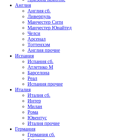
Англия
Англия сб.
Ливерпуль
Манчестер Сити
Манчестер Юнайтед
Челси
Арсенал
Тоттенхэм
Англия прочие
Испания
Испания сб.
Атлетико М
Барселона
Реал
Испания прочие
Италия
Италия сб.
Интер
Милан
Рома
Ювентус
Италия прочие
Германия
Германия сб.