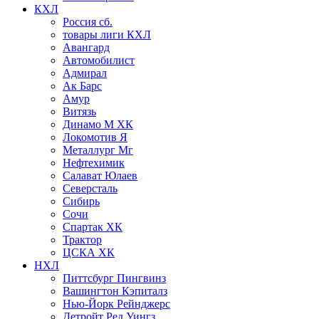
КХЛ
Россия сб.
товары лиги КХЛ
Авангард
Автомобилист
Адмирал
Ак Барс
Амур
Витязь
Динамо М ХК
Локомотив Я
Металлург Мг
Нефтехимик
Салават Юлаев
Северсталь
Сибирь
Сочи
Спартак ХК
Трактор
ЦСКА ХК
НХЛ
Питтсбург Пингвинз
Вашингтон Кэпиталз
Нью-Йорк Рейнджерс
Детройт Ред Уингз