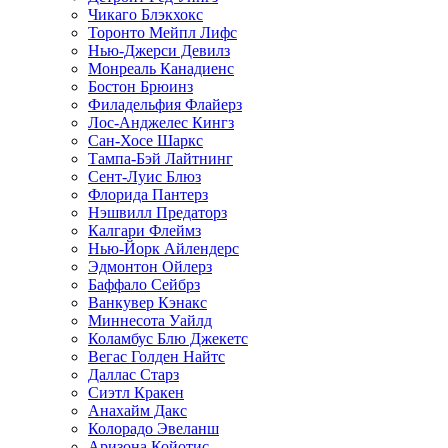
Чикаго Блэкхокс
Торонто Мейпл Лифс
Нью-Джерси Девилз
Монреаль Канадиенс
Бостон Брюинз
Филадельфия Флайерз
Лос-Анджелес Кингз
Сан-Хосе Шаркс
Тампа-Бэй Лайтнинг
Сент-Луис Блюз
Флорида Пантерз
Нэшвилл Предаторз
Калгари Флеймз
Нью-Йорк Айлендерс
Эдмонтон Ойлерз
Баффало Сейбрз
Ванкувер Кэнакс
Миннесота Уайлд
Коламбус Блю Джекетс
Вегас Голден Найтс
Даллас Старз
Сиэтл Кракен
Анахайм Дакс
Колорадо Эвеланш
Аризона Койотис