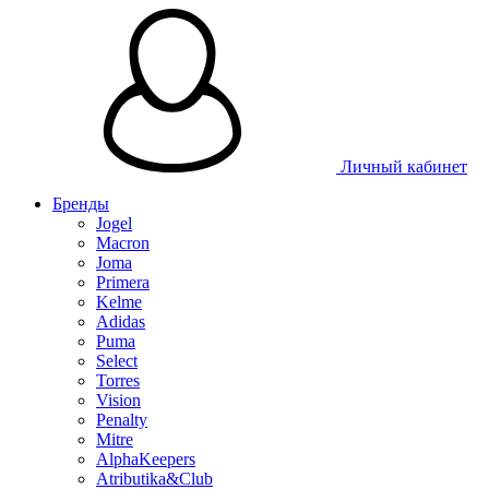
Личный кабинет
Бренды
Jogel
Macron
Joma
Primera
Kelme
Adidas
Puma
Select
Torres
Vision
Penalty
Mitre
AlphaKeepers
Atributika&Club