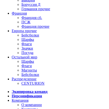
Бавария
Боруссия Д
Германия прочие
Франция
Франция сб.
ПСЖ
Франция прочие
Европа прочие
Бейсболки
Шарфы
Флаги
Значки
Посуда
Остальной мир
Шарфы
Флаги
Магниты
Бейсболки
Распределение
CENTURION
Экипировка команд
Персонификация
Компания
О компании