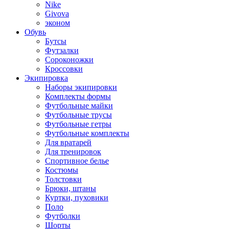
Nike
Givova
эконом
Обувь
Бутсы
Футзалки
Сороконожки
Кроссовки
Экипировка
Наборы экипировки
Комплекты формы
Футбольные майки
Футбольные трусы
Футбольные гетры
Футбольные комплекты
Для вратарей
Для тренировок
Спортивное белье
Костюмы
Толстовки
Брюки, штаны
Куртки, пуховики
Поло
Футболки
Шорты