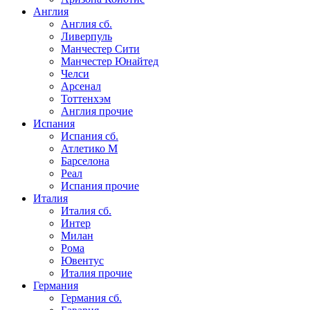
Англия
Англия сб.
Ливерпуль
Манчестер Сити
Манчестер Юнайтед
Челси
Арсенал
Тоттенхэм
Англия прочие
Испания
Испания сб.
Атлетико М
Барселона
Реал
Испания прочие
Италия
Италия сб.
Интер
Милан
Рома
Ювентус
Италия прочие
Германия
Германия сб.