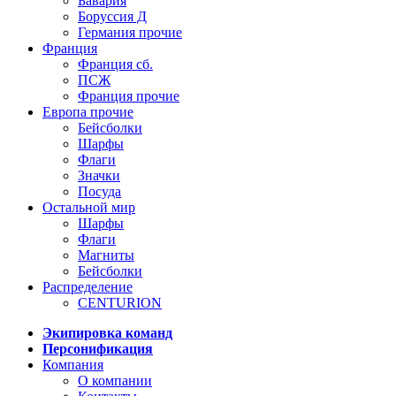
Бавария
Боруссия Д
Германия прочие
Франция
Франция сб.
ПСЖ
Франция прочие
Европа прочие
Бейсболки
Шарфы
Флаги
Значки
Посуда
Остальной мир
Шарфы
Флаги
Магниты
Бейсболки
Распределение
CENTURION
Экипировка команд
Персонификация
Компания
О компании