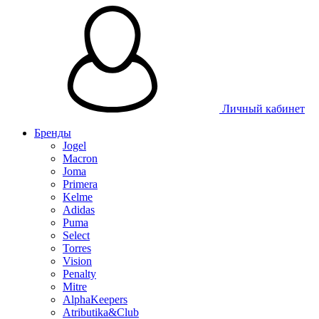
Личный кабинет
Бренды
Jogel
Macron
Joma
Primera
Kelme
Adidas
Puma
Select
Torres
Vision
Penalty
Mitre
AlphaKeepers
Atributika&Club