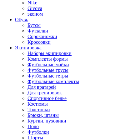
Nike
Givova
эконом
Обувь
Бутсы
Футзалки
Сороконожки
Кроссовки
Экипировка
Наборы экипировки
Комплекты формы
Футбольные майки
Футбольные трусы
Футбольные гетры
Футбольные комплекты
Для вратарей
Для тренировок
Спортивное белье
Костюмы
Толстовки
Брюки, штаны
Куртки, пуховики
Поло
Футболки
Шорты