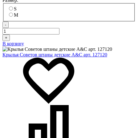
Размер:
S
M
-
+
В корзину
Крылья Советов штаны детские A&C арт. 127120