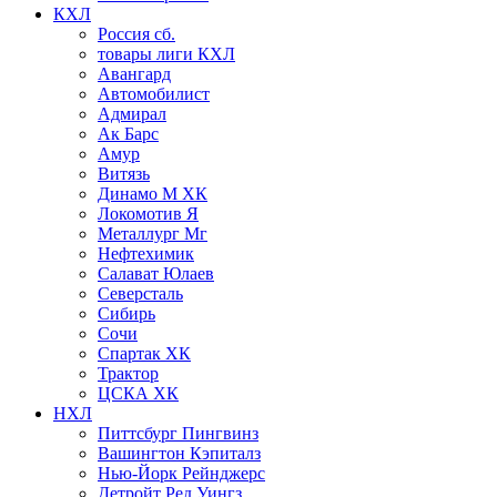
КХЛ
Россия сб.
товары лиги КХЛ
Авангард
Автомобилист
Адмирал
Ак Барс
Амур
Витязь
Динамо М ХК
Локомотив Я
Металлург Мг
Нефтехимик
Салават Юлаев
Северсталь
Сибирь
Сочи
Спартак ХК
Трактор
ЦСКА ХК
НХЛ
Питтсбург Пингвинз
Вашингтон Кэпиталз
Нью-Йорк Рейнджерс
Детройт Ред Уингз