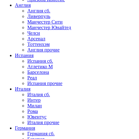
Англия
Англия сб.
Ливерпуль
Манчестер Сити
Манчестер Юнайтед
Челси
Арсенал
Тоттенхэм
Англия прочие
Испания
Испания сб.
Атлетико М
Барселона
Реал
Испания прочие
Италия
Италия сб.
Интер
Милан
Рома
Ювентус
Италия прочие
Германия
Германия сб.