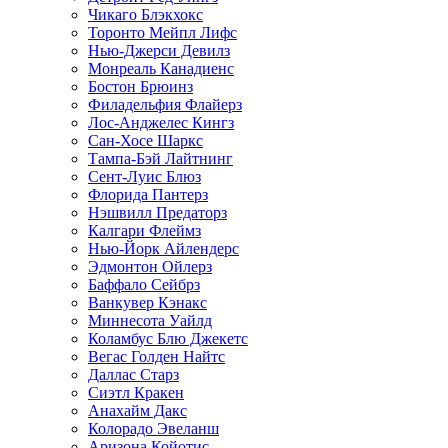
Чикаго Блэкхокс
Торонто Мейпл Лифс
Нью-Джерси Девилз
Монреаль Канадиенс
Бостон Брюинз
Филадельфия Флайерз
Лос-Анджелес Кингз
Сан-Хосе Шаркс
Тампа-Бэй Лайтнинг
Сент-Луис Блюз
Флорида Пантерз
Нэшвилл Предаторз
Калгари Флеймз
Нью-Йорк Айлендерс
Эдмонтон Ойлерз
Баффало Сейбрз
Ванкувер Кэнакс
Миннесота Уайлд
Коламбус Блю Джекетс
Вегас Голден Найтс
Даллас Старз
Сиэтл Кракен
Анахайм Дакс
Колорадо Эвеланш
Аризона Койотис