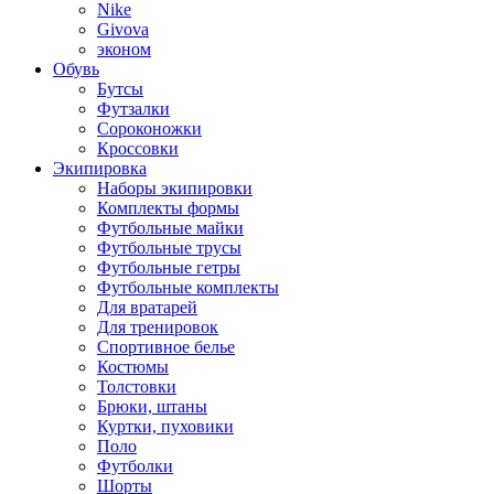
Nike
Givova
эконом
Обувь
Бутсы
Футзалки
Сороконожки
Кроссовки
Экипировка
Наборы экипировки
Комплекты формы
Футбольные майки
Футбольные трусы
Футбольные гетры
Футбольные комплекты
Для вратарей
Для тренировок
Спортивное белье
Костюмы
Толстовки
Брюки, штаны
Куртки, пуховики
Поло
Футболки
Шорты