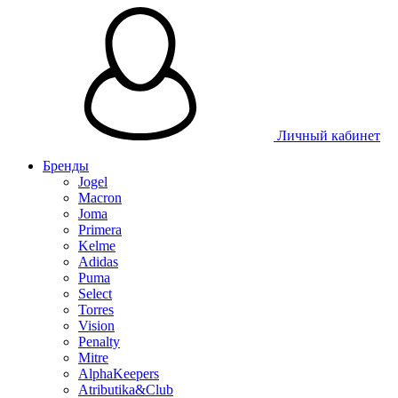
Личный кабинет
Бренды
Jogel
Macron
Joma
Primera
Kelme
Adidas
Puma
Select
Torres
Vision
Penalty
Mitre
AlphaKeepers
Atributika&Club