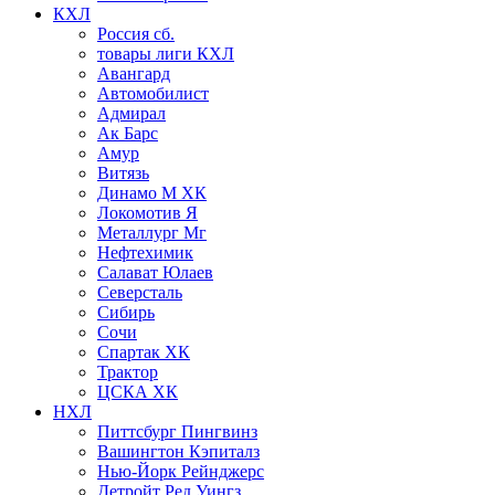
КХЛ
Россия сб.
товары лиги КХЛ
Авангард
Автомобилист
Адмирал
Ак Барс
Амур
Витязь
Динамо М ХК
Локомотив Я
Металлург Мг
Нефтехимик
Салават Юлаев
Северсталь
Сибирь
Сочи
Спартак ХК
Трактор
ЦСКА ХК
НХЛ
Питтсбург Пингвинз
Вашингтон Кэпиталз
Нью-Йорк Рейнджерс
Детройт Ред Уингз