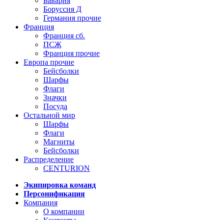
Бавария
Боруссия Д
Германия прочие
Франция
Франция сб.
ПСЖ
Франция прочие
Европа прочие
Бейсболки
Шарфы
Флаги
Значки
Посуда
Остальной мир
Шарфы
Флаги
Магниты
Бейсболки
Распределение
CENTURION
Экипировка команд
Персонификация
Компания
О компании