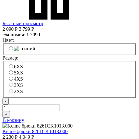
Быстрый просмотр
2 090
Р
3 799
Р
Экономия:
1 709
Р
Цвет:
Размер:
6XS
5XS
4XS
3XS
2XS
-
+
В корзину
Kelme брюки 8261CK1013.000
2 230
Р
4 049
Р