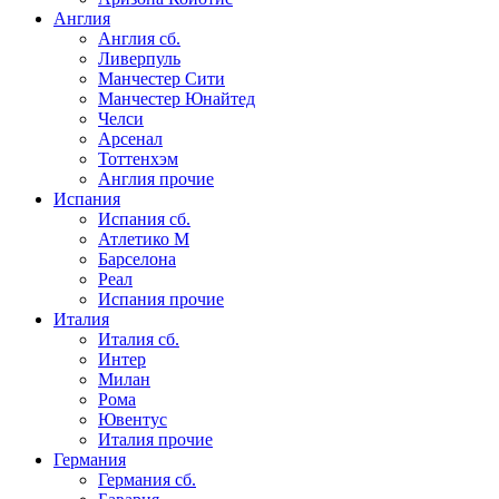
Англия
Англия сб.
Ливерпуль
Манчестер Сити
Манчестер Юнайтед
Челси
Арсенал
Тоттенхэм
Англия прочие
Испания
Испания сб.
Атлетико М
Барселона
Реал
Испания прочие
Италия
Италия сб.
Интер
Милан
Рома
Ювентус
Италия прочие
Германия
Германия сб.