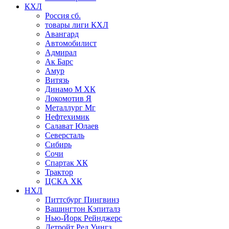
КХЛ
Россия сб.
товары лиги КХЛ
Авангард
Автомобилист
Адмирал
Ак Барс
Амур
Витязь
Динамо М ХК
Локомотив Я
Металлург Мг
Нефтехимик
Салават Юлаев
Северсталь
Сибирь
Сочи
Спартак ХК
Трактор
ЦСКА ХК
НХЛ
Питтсбург Пингвинз
Вашингтон Кэпиталз
Нью-Йорк Рейнджерс
Детройт Ред Уингз