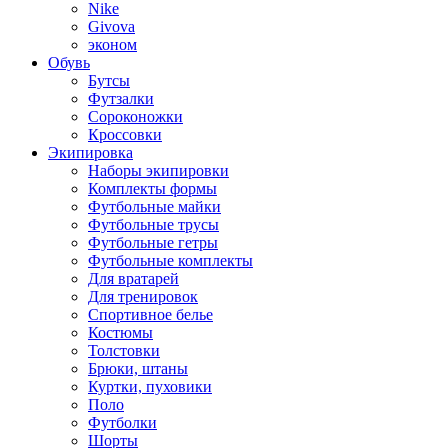
Nike
Givova
эконом
Обувь
Бутсы
Футзалки
Сороконожки
Кроссовки
Экипировка
Наборы экипировки
Комплекты формы
Футбольные майки
Футбольные трусы
Футбольные гетры
Футбольные комплекты
Для вратарей
Для тренировок
Спортивное белье
Костюмы
Толстовки
Брюки, штаны
Куртки, пуховики
Поло
Футболки
Шорты