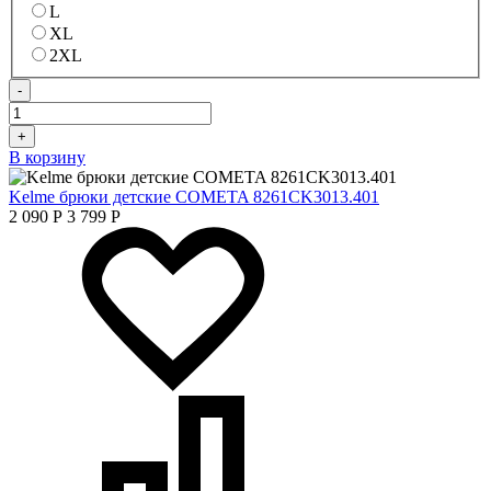
L
XL
2XL
-
+
В корзину
Kelme брюки детские COMETA 8261CK3013.401
2 090
Р
3 799
Р