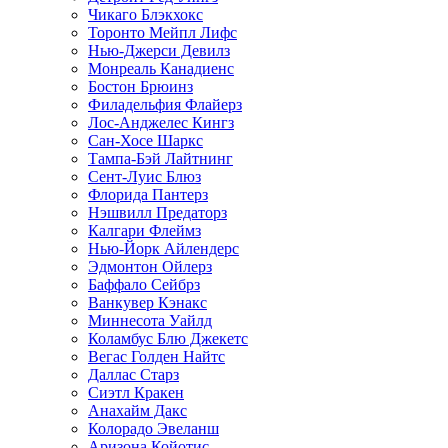
Чикаго Блэкхокс
Торонто Мейпл Лифс
Нью-Джерси Девилз
Монреаль Канадиенс
Бостон Брюинз
Филадельфия Флайерз
Лос-Анджелес Кингз
Сан-Хосе Шаркс
Тампа-Бэй Лайтнинг
Сент-Луис Блюз
Флорида Пантерз
Нэшвилл Предаторз
Калгари Флеймз
Нью-Йорк Айлендерс
Эдмонтон Ойлерз
Баффало Сейбрз
Ванкувер Кэнакс
Миннесота Уайлд
Коламбус Блю Джекетс
Вегас Голден Найтс
Даллас Старз
Сиэтл Кракен
Анахайм Дакс
Колорадо Эвеланш
Аризона Койотис