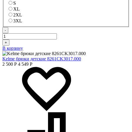
S
XL
2XL
3XL
-
+
В корзину
Kelme брюки детские 8261CK3017.000
2 500
Р
4 549
Р