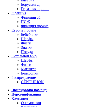
Бавария
Боруссия Д
Германия прочие
Франция
Франция сб.
ПСЖ
Франция прочие
Европа прочие
Бейсболки
Шарфы
Флаги
Значки
Посуда
Остальной мир
Шарфы
Флаги
Магниты
Бейсболки
Распределение
CENTURION
Экипировка команд
Персонификация
Компания
О компании