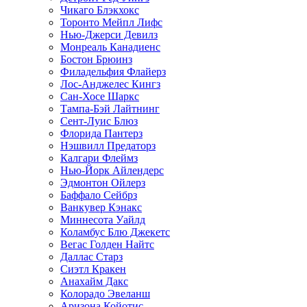
Чикаго Блэкхокс
Торонто Мейпл Лифс
Нью-Джерси Девилз
Монреаль Канадиенс
Бостон Брюинз
Филадельфия Флайерз
Лос-Анджелес Кингз
Сан-Хосе Шаркс
Тампа-Бэй Лайтнинг
Сент-Луис Блюз
Флорида Пантерз
Нэшвилл Предаторз
Калгари Флеймз
Нью-Йорк Айлендерс
Эдмонтон Ойлерз
Баффало Сейбрз
Ванкувер Кэнакс
Миннесота Уайлд
Коламбус Блю Джекетс
Вегас Голден Найтс
Даллас Старз
Сиэтл Кракен
Анахайм Дакс
Колорадо Эвеланш
Аризона Койотис