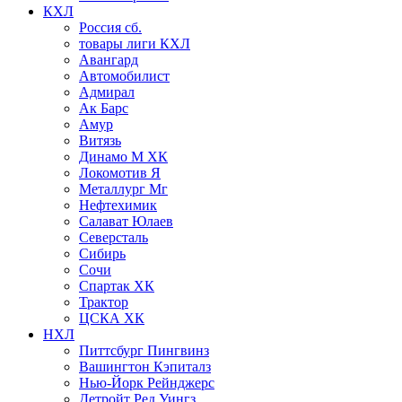
КХЛ
Россия сб.
товары лиги КХЛ
Авангард
Автомобилист
Адмирал
Ак Барс
Амур
Витязь
Динамо М ХК
Локомотив Я
Металлург Мг
Нефтехимик
Салават Юлаев
Северсталь
Сибирь
Сочи
Спартак ХК
Трактор
ЦСКА ХК
НХЛ
Питтсбург Пингвинз
Вашингтон Кэпиталз
Нью-Йорк Рейнджерс
Детройт Ред Уингз