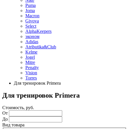
Nike
Puma
Joma
Macron
Givova
Select
AlphaKeepers
эконом
Adidas
Atributika&Club
Kelme
Jogel
Mitre
Penalty
Vision
Torres
Для тренировок Primera
Для тренировок Primera
Стоимость, руб.
От
До
Вид товара