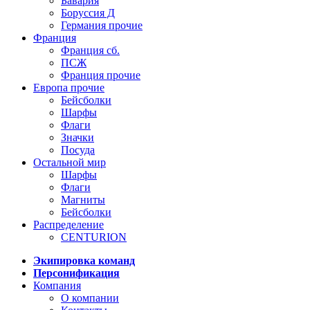
Бавария
Боруссия Д
Германия прочие
Франция
Франция сб.
ПСЖ
Франция прочие
Европа прочие
Бейсболки
Шарфы
Флаги
Значки
Посуда
Остальной мир
Шарфы
Флаги
Магниты
Бейсболки
Распределение
CENTURION
Экипировка команд
Персонификация
Компания
О компании