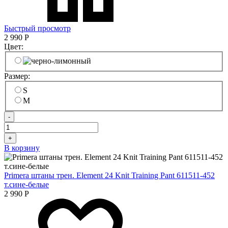
Быстрый просмотр
2 990
Р
Цвет:
Размер:
S
M
-
+
В корзину
Primera штаны трен. Element 24 Knit Training Pant 611511-452
т.сине-белые
2 990
Р