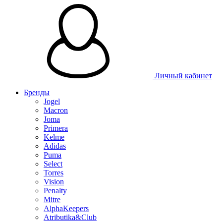
Личный кабинет
Бренды
Jogel
Macron
Joma
Primera
Kelme
Adidas
Puma
Select
Torres
Vision
Penalty
Mitre
AlphaKeepers
Atributika&Club