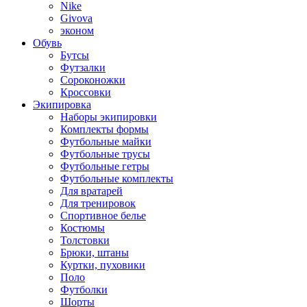
Nike
Givova
эконом
Обувь
Бутсы
Футзалки
Сороконожки
Кроссовки
Экипировка
Наборы экипировки
Комплекты формы
Футбольные майки
Футбольные трусы
Футбольные гетры
Футбольные комплекты
Для вратарей
Для тренировок
Спортивное белье
Костюмы
Толстовки
Брюки, штаны
Куртки, пуховики
Поло
Футболки
Шорты