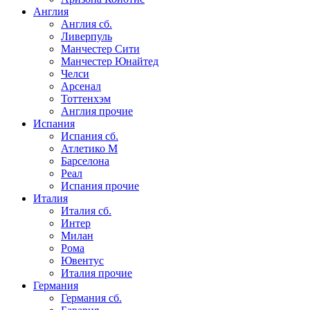
Англия
Англия сб.
Ливерпуль
Манчестер Сити
Манчестер Юнайтед
Челси
Арсенал
Тоттенхэм
Англия прочие
Испания
Испания сб.
Атлетико М
Барселона
Реал
Испания прочие
Италия
Италия сб.
Интер
Милан
Рома
Ювентус
Италия прочие
Германия
Германия сб.