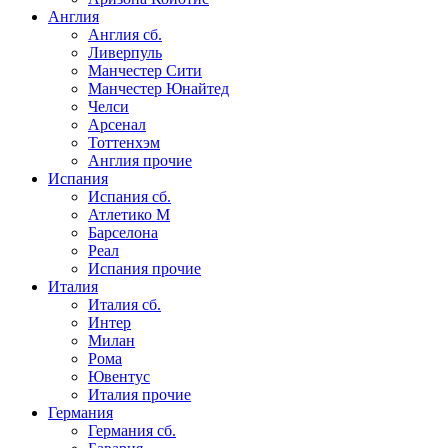
Англия
Англия сб.
Ливерпуль
Манчестер Сити
Манчестер Юнайтед
Челси
Арсенал
Тоттенхэм
Англия прочие
Испания
Испания сб.
Атлетико М
Барселона
Реал
Испания прочие
Италия
Италия сб.
Интер
Милан
Рома
Ювентус
Италия прочие
Германия
Германия сб.