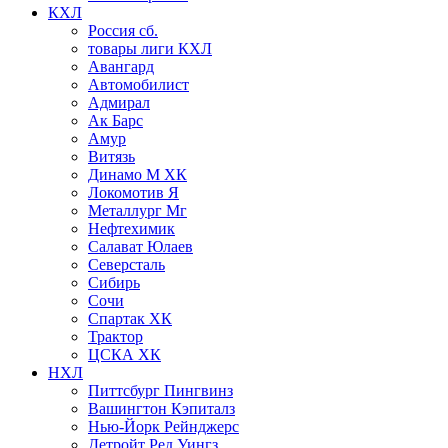
КХЛ
Россия сб.
товары лиги КХЛ
Авангард
Автомобилист
Адмирал
Ак Барс
Амур
Витязь
Динамо М ХК
Локомотив Я
Металлург Мг
Нефтехимик
Салават Юлаев
Северсталь
Сибирь
Сочи
Спартак ХК
Трактор
ЦСКА ХК
НХЛ
Питтсбург Пингвинз
Вашингтон Кэпиталз
Нью-Йорк Рейнджерс
Детройт Ред Уингз