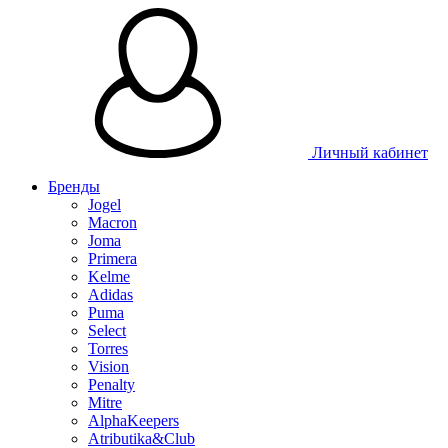
Личный кабинет
Бренды
Jogel
Macron
Joma
Primera
Kelme
Adidas
Puma
Select
Torres
Vision
Penalty
Mitre
AlphaKeepers
Atributika&Club