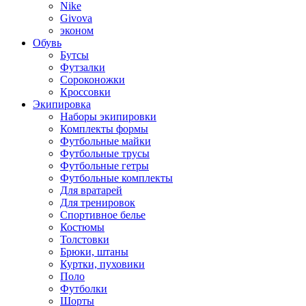
Nike
Givova
эконом
Обувь
Бутсы
Футзалки
Сороконожки
Кроссовки
Экипировка
Наборы экипировки
Комплекты формы
Футбольные майки
Футбольные трусы
Футбольные гетры
Футбольные комплекты
Для вратарей
Для тренировок
Спортивное белье
Костюмы
Толстовки
Брюки, штаны
Куртки, пуховики
Поло
Футболки
Шорты