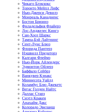
Чикаго Блэкхокс
Торонто Мейпл Лифс
Нью-Джерси Девилз
Монреаль Канадиенс
Бостон Брюинз
Филадельфия Флайерз
Лос-Анджелес Кингз
Сан-Хосе Шаркс
Тампа-Бэй Лайтнинг
Сент-Луис Блюз
Флорида Пантерз
Нэшвилл Предаторз
Калгари Флеймз
Нью-Йорк Айлендерс
Эдмонтон Ойлерз
Баффало Сейбрз
Ванкувер Кэнакс
Миннесота Уайлд
Коламбус Блю Джекетс
Вегас Голден Найтс
Даллас Старз
Сиэтл Кракен
Анахайм Дакс
Колорадо Эвеланш
Аризона Койотис