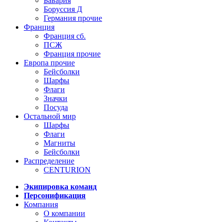
Бавария
Боруссия Д
Германия прочие
Франция
Франция сб.
ПСЖ
Франция прочие
Европа прочие
Бейсболки
Шарфы
Флаги
Значки
Посуда
Остальной мир
Шарфы
Флаги
Магниты
Бейсболки
Распределение
CENTURION
Экипировка команд
Персонификация
Компания
О компании