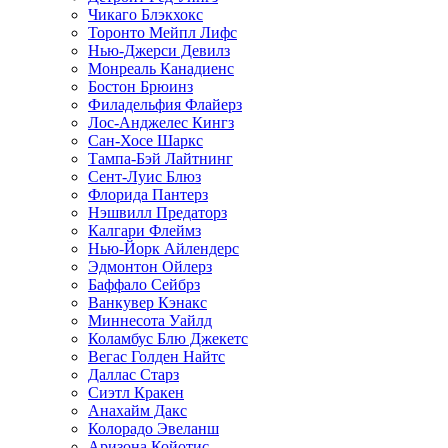
Чикаго Блэкхокс
Торонто Мейпл Лифс
Нью-Джерси Девилз
Монреаль Канадиенс
Бостон Брюинз
Филадельфия Флайерз
Лос-Анджелес Кингз
Сан-Хосе Шаркс
Тампа-Бэй Лайтнинг
Сент-Луис Блюз
Флорида Пантерз
Нэшвилл Предаторз
Калгари Флеймз
Нью-Йорк Айлендерс
Эдмонтон Ойлерз
Баффало Сейбрз
Ванкувер Кэнакс
Миннесота Уайлд
Коламбус Блю Джекетс
Вегас Голден Найтс
Даллас Старз
Сиэтл Кракен
Анахайм Дакс
Колорадо Эвеланш
Аризона Койотис