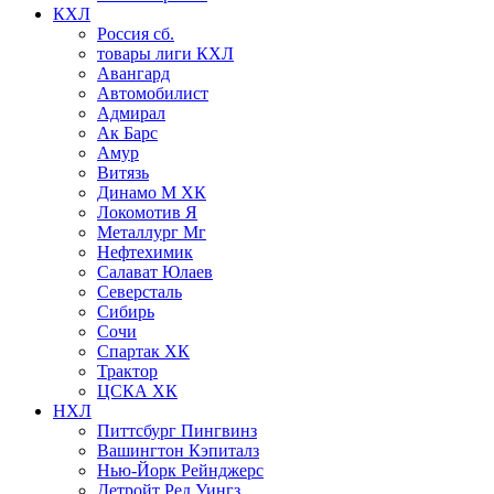
КХЛ
Россия сб.
товары лиги КХЛ
Авангард
Автомобилист
Адмирал
Ак Барс
Амур
Витязь
Динамо М ХК
Локомотив Я
Металлург Мг
Нефтехимик
Салават Юлаев
Северсталь
Сибирь
Сочи
Спартак ХК
Трактор
ЦСКА ХК
НХЛ
Питтсбург Пингвинз
Вашингтон Кэпиталз
Нью-Йорк Рейнджерс
Детройт Ред Уингз