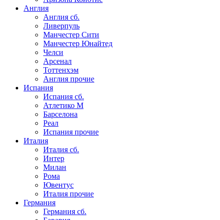
Англия
Англия сб.
Ливерпуль
Манчестер Сити
Манчестер Юнайтед
Челси
Арсенал
Тоттенхэм
Англия прочие
Испания
Испания сб.
Атлетико М
Барселона
Реал
Испания прочие
Италия
Италия сб.
Интер
Милан
Рома
Ювентус
Италия прочие
Германия
Германия сб.