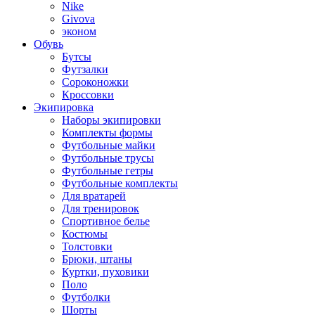
Nike
Givova
эконом
Обувь
Бутсы
Футзалки
Сороконожки
Кроссовки
Экипировка
Наборы экипировки
Комплекты формы
Футбольные майки
Футбольные трусы
Футбольные гетры
Футбольные комплекты
Для вратарей
Для тренировок
Спортивное белье
Костюмы
Толстовки
Брюки, штаны
Куртки, пуховики
Поло
Футболки
Шорты