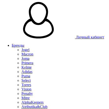
Личный кабинет
Бренды
Jogel
Macron
Joma
Primera
Kelme
Adidas
Puma
Select
Torres
Vision
Penalty
Mitre
AlphaKeepers
Atributika&Club