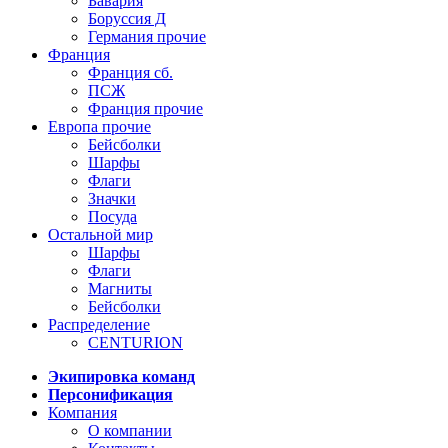
Бавария
Боруссия Д
Германия прочие
Франция
Франция сб.
ПСЖ
Франция прочие
Европа прочие
Бейсболки
Шарфы
Флаги
Значки
Посуда
Остальной мир
Шарфы
Флаги
Магниты
Бейсболки
Распределение
CENTURION
Экипировка команд
Персонификация
Компания
О компании