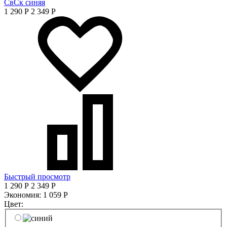
СвСк синяя
1 290
Р
2 349
Р
Быстрый просмотр
1 290
Р
2 349
Р
Экономия:
1 059
Р
Цвет: