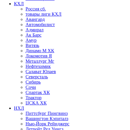
КХЛ
Россия сб.
товары лиги КХЛ
Авангард
Автомобилист
Адмирал
Ак Барс
Амур
Витязь
Динамо М ХК
Локомотив Я
Металлург Мг
Нефтехимик
Салават Юлаев
Северсталь
Сибирь
Сочи
Спартак ХК
Трактор
ЦСКА ХК
НХЛ
Питтсбург Пингвинз
Вашингтон Кэпиталз
Нью-Йорк Рейнджерс
Детройт Ред Уингз