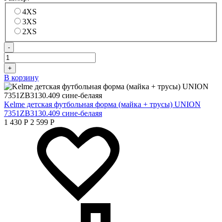
4XS
3XS
2XS
-
+
В корзину
Kelme детская футбольная форма (майка + трусы) UNION
7351ZB3130.409 сине-белаяя
1 430
Р
2 599
Р