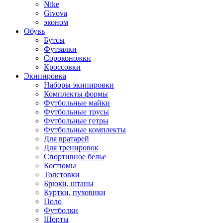
Nike
Givova
эконом
Обувь
Бутсы
Футзалки
Сороконожки
Кроссовки
Экипировка
Наборы экипировки
Комплекты формы
Футбольные майки
Футбольные трусы
Футбольные гетры
Футбольные комплекты
Для вратарей
Для тренировок
Спортивное белье
Костюмы
Толстовки
Брюки, штаны
Куртки, пуховики
Поло
Футболки
Шорты