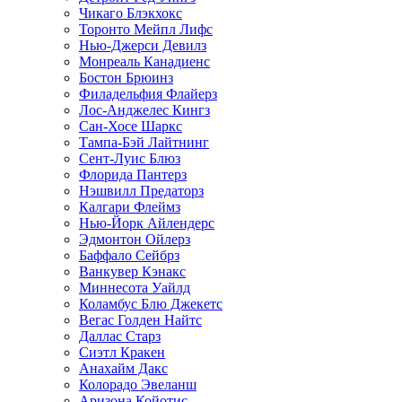
Чикаго Блэкхокс
Торонто Мейпл Лифс
Нью-Джерси Девилз
Монреаль Канадиенс
Бостон Брюинз
Филадельфия Флайерз
Лос-Анджелес Кингз
Сан-Хосе Шаркс
Тампа-Бэй Лайтнинг
Сент-Луис Блюз
Флорида Пантерз
Нэшвилл Предаторз
Калгари Флеймз
Нью-Йорк Айлендерс
Эдмонтон Ойлерз
Баффало Сейбрз
Ванкувер Кэнакс
Миннесота Уайлд
Коламбус Блю Джекетс
Вегас Голден Найтс
Даллас Старз
Сиэтл Кракен
Анахайм Дакс
Колорадо Эвеланш
Аризона Койотис