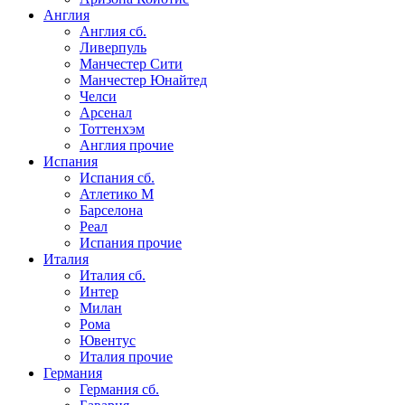
Англия
Англия сб.
Ливерпуль
Манчестер Сити
Манчестер Юнайтед
Челси
Арсенал
Тоттенхэм
Англия прочие
Испания
Испания сб.
Атлетико М
Барселона
Реал
Испания прочие
Италия
Италия сб.
Интер
Милан
Рома
Ювентус
Италия прочие
Германия
Германия сб.