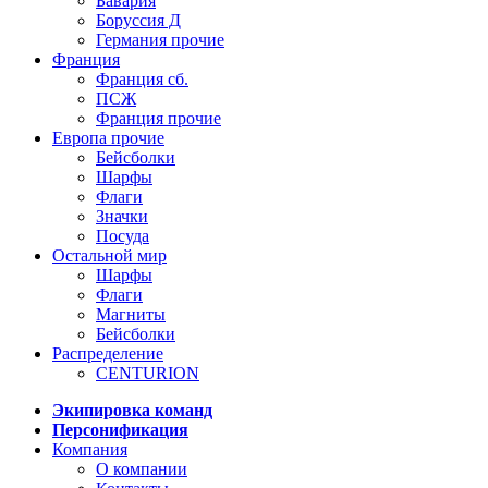
Бавария
Боруссия Д
Германия прочие
Франция
Франция сб.
ПСЖ
Франция прочие
Европа прочие
Бейсболки
Шарфы
Флаги
Значки
Посуда
Остальной мир
Шарфы
Флаги
Магниты
Бейсболки
Распределение
CENTURION
Экипировка команд
Персонификация
Компания
О компании