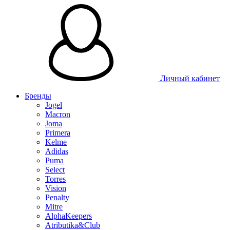
Личный кабинет
Бренды
Jogel
Macron
Joma
Primera
Kelme
Adidas
Puma
Select
Torres
Vision
Penalty
Mitre
AlphaKeepers
Atributika&Club