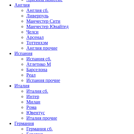
Англия
Англия сб.
Ливерпуль
Манчестер Сити
Манчестер Юнайтед
Челси
Арсенал
Тоттенхэм
Англия прочие
Испания
Испания сб.
Атлетико М
Барселона
Реал
Испания прочие
Италия
Италия сб.
Интер
Милан
Рома
Ювентус
Италия прочие
Германия
Германия сб.