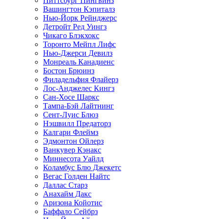
Питтсбург Пингвинз
Вашингтон Кэпиталз
Нью-Йорк Рейнджерс
Детройт Ред Уингз
Чикаго Блэкхокс
Торонто Мейпл Лифс
Нью-Джерси Девилз
Монреаль Канадиенс
Бостон Брюинз
Филадельфия Флайерз
Лос-Анджелес Кингз
Сан-Хосе Шаркс
Тампа-Бэй Лайтнинг
Сент-Луис Блюз
Нэшвилл Предаторз
Калгари Флеймз
Эдмонтон Ойлерз
Ванкувер Кэнакс
Миннесота Уайлд
Коламбус Блю Джекетс
Вегас Голден Найтс
Даллас Старз
Анахайм Дакс
Аризона Койотис
Баффало Сейбрз