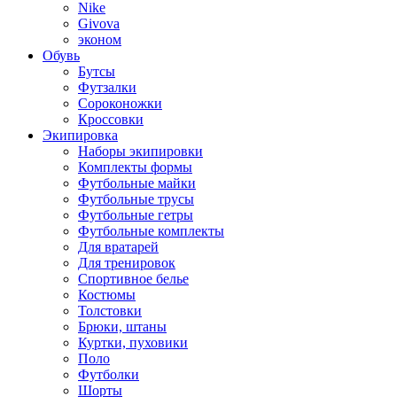
Nike
Givova
эконом
Обувь
Бутсы
Футзалки
Сороконожки
Кроссовки
Экипировка
Наборы экипировки
Комплекты формы
Футбольные майки
Футбольные трусы
Футбольные гетры
Футбольные комплекты
Для вратарей
Для тренировок
Спортивное белье
Костюмы
Толстовки
Брюки, штаны
Куртки, пуховики
Поло
Футболки
Шорты