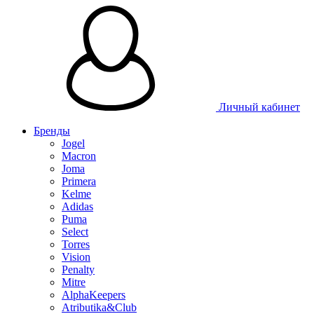
Личный кабинет
Бренды
Jogel
Macron
Joma
Primera
Kelme
Adidas
Puma
Select
Torres
Vision
Penalty
Mitre
AlphaKeepers
Atributika&Club