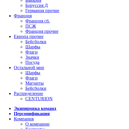
Бавария
Боруссия Д
Германия прочие
Франция
Франция сб.
ПСЖ
Франция прочие
Европа прочие
Бейсболки
Шарфы
Флаги
Значки
Посуда
Остальной мир
Шарфы
Флаги
Магниты
Бейсболки
Распределение
CENTURION
Экипировка команд
Персонификация
Компания
О компании