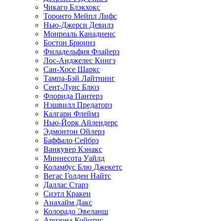
Чикаго Блэкхокс
Торонто Мейпл Лифс
Нью-Джерси Девилз
Монреаль Канадиенс
Бостон Брюинз
Филадельфия Флайерз
Лос-Анджелес Кингз
Сан-Хосе Шаркс
Тампа-Бэй Лайтнинг
Сент-Луис Блюз
Флорида Пантерз
Нэшвилл Предаторз
Калгари Флеймз
Нью-Йорк Айлендерс
Эдмонтон Ойлерз
Баффало Сейбрз
Ванкувер Кэнакс
Миннесота Уайлд
Коламбус Блю Джекетс
Вегас Голден Найтс
Даллас Старз
Сиэтл Кракен
Анахайм Дакс
Колорадо Эвеланш
Аризона Койотис