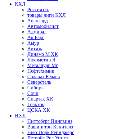
КХЛ
Россия сб.
товары лиги КХЛ
Авангард
Автомобилист
Адмирал
Ак Барс
Амур
Витязь
Динамо М ХК
Локомотив Я
Металлург Мг
Нефтехимик
Салават Юлаев
Северсталь
Сибирь
Сочи
Спартак ХК
Трактор
ЦСКА ХК
НХЛ
Питтсбург Пингвинз
Вашингтон Кэпиталз
Нью-Йорк Рейнджерс
Детройт Ред Уингз