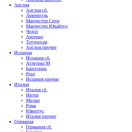
Англия
Англия сб.
Ливерпуль
Манчестер Сити
Манчестер Юнайтед
Челси
Арсенал
Тоттенхэм
Англия прочие
Испания
Испания сб.
Атлетико М
Барселона
Реал
Испания прочие
Италия
Италия сб.
Интер
Милан
Рома
Ювентус
Италия прочие
Германия
Германия сб.