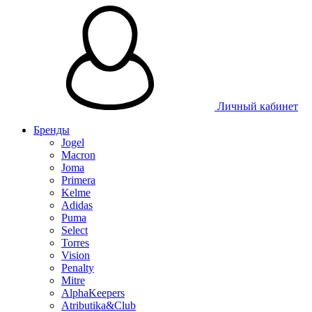
Личный кабинет
Бренды
Jogel
Macron
Joma
Primera
Kelme
Adidas
Puma
Select
Torres
Vision
Penalty
Mitre
AlphaKeepers
Atributika&Club