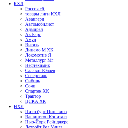
КХЛ
Россия сб.
товары лиги КХЛ
Авангард
Автомобилист
Адмирал
Ак Барс
Амур
Витязь
Динамо М ХК
Локомотив Я
Металлург Мг
Нефтехимик
Салават Юлаев
Северсталь
Сибирь
Сочи
Спартак ХК
Трактор
ЦСКА ХК
НХЛ
Питтсбург Пингвинз
Вашингтон Кэпиталз
Нью-Йорк Рейнджерс
Детройт Ред Уингз