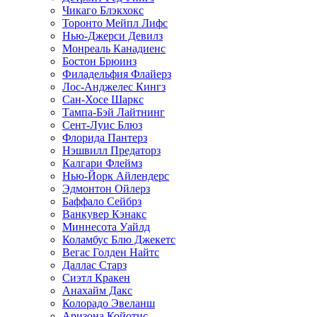
Чикаго Блэкхокс
Торонто Мейпл Лифс
Нью-Джерси Девилз
Монреаль Канадиенс
Бостон Брюинз
Филадельфия Флайерз
Лос-Анджелес Кингз
Сан-Хосе Шаркс
Тампа-Бэй Лайтнинг
Сент-Луис Блюз
Флорида Пантерз
Нэшвилл Предаторз
Калгари Флеймз
Нью-Йорк Айлендерс
Эдмонтон Ойлерз
Баффало Сейбрз
Ванкувер Кэнакс
Миннесота Уайлд
Коламбус Блю Джекетс
Вегас Голден Найтс
Даллас Старз
Сиэтл Кракен
Анахайм Дакс
Колорадо Эвеланш
Аризона Койотис