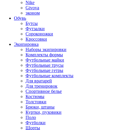
Nike
Givova
эконом
Обувь
Бутсы
Футзалки
Сороконожки
Кроссовки
Экипировка
Наборы экипировки
Комплекты формы
Футбольные майки
Футбольные трусы
Футбольные гетры
Футбольные комплекты
Для вратарей
Для тренировок
Спортивное белье
Костюмы
Толстовки
Брюки, штаны
Куртки, пуховики
Поло
Футболки
Шорты