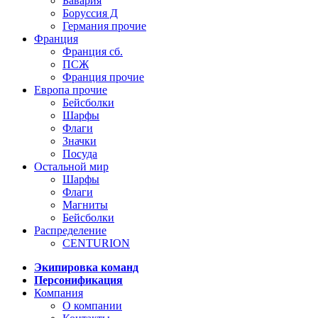
Бавария
Боруссия Д
Германия прочие
Франция
Франция сб.
ПСЖ
Франция прочие
Европа прочие
Бейсболки
Шарфы
Флаги
Значки
Посуда
Остальной мир
Шарфы
Флаги
Магниты
Бейсболки
Распределение
CENTURION
Экипировка команд
Персонификация
Компания
О компании