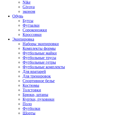
Nike
Givova
эконом
Обувь
Бутсы
Футзалки
Сороконожки
Кроссовки
Экипировка
Наборы экипировки
Комплекты формы
Футбольные майки
Футбольные трусы
Футбольные гетры
Футбольные комплекты
Для вратарей
Для тренировок
Спортивное белье
Костюмы
Толстовки
Брюки, штаны
Куртки, пуховики
Поло
Футболки
Шорты