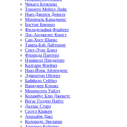
Чикаго Блэкхокс
Торонто Мейпл Лифс
Нью-Джерси Девилз
Монреаль Канадиенс
Бостон Брюинз
Филадельфия Флайерз
Лос-Анджелес Кингз
Сан-Хосе Шаркс
Тампа-Бэй Лайтнинг
Сент-Луис Блюз
Флорида Пантерз
Нэшвилл Предаторз
Калгари Флеймз
Нью-Йорк Айлендерс
Эдмонтон Ойлерз
Баффало Сейбрз
Ванкувер Кэнакс
Миннесота Уайлд
Коламбус Блю Джекетс
Вегас Голден Найтс
Даллас Старз
Сиэтл Кракен
Анахайм Дакс
Колорадо Эвеланш
Аризона Койотис