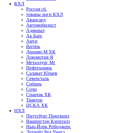
КХЛ
Россия сб.
товары лиги КХЛ
Авангард
Автомобилист
Адмирал
Ак Барс
Амур
Витязь
Динамо М ХК
Локомотив Я
Металлург Мг
Нефтехимик
Салават Юлаев
Северсталь
Сибирь
Сочи
Спартак ХК
Трактор
ЦСКА ХК
НХЛ
Питтсбург Пингвинз
Вашингтон Кэпиталз
Нью-Йорк Рейнджерс
Детройт Ред Уингз