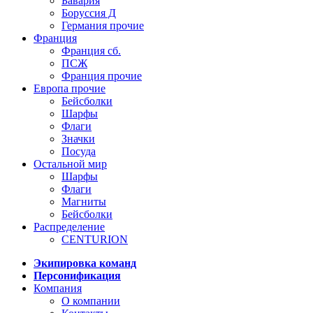
Бавария
Боруссия Д
Германия прочие
Франция
Франция сб.
ПСЖ
Франция прочие
Европа прочие
Бейсболки
Шарфы
Флаги
Значки
Посуда
Остальной мир
Шарфы
Флаги
Магниты
Бейсболки
Распределение
CENTURION
Экипировка команд
Персонификация
Компания
О компании