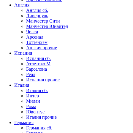
Англия
Англия сб.
Ливерпуль
Манчестер Сити
Манчестер Юнайтед
Челси
Арсенал
Тоттенхэм
Англия прочие
Испания
Испания сб.
Атлетико М
Барселона
Реал
Испания прочие
Италия
Италия сб.
Интер
Милан
Рома
Ювентус
Италия прочие
Германия
Германия сб.