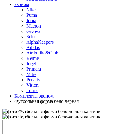
эконом
Nike
Puma
Joma
Macron
Givova
Select
AlphaKeepers
Adidas
Atributika&Club
Kelme
Jogel
Primera
Mitre
Penalty
Vision
Torres
Комплекты эконом
Футбольная форма бело-черная