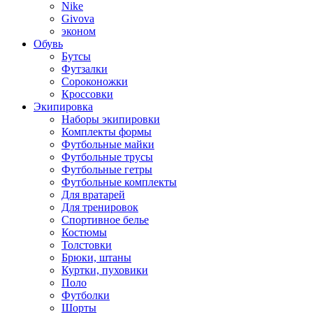
Nike
Givova
эконом
Обувь
Бутсы
Футзалки
Сороконожки
Кроссовки
Экипировка
Наборы экипировки
Комплекты формы
Футбольные майки
Футбольные трусы
Футбольные гетры
Футбольные комплекты
Для вратарей
Для тренировок
Спортивное белье
Костюмы
Толстовки
Брюки, штаны
Куртки, пуховики
Поло
Футболки
Шорты