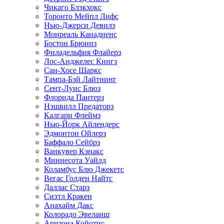
Чикаго Блэкхокс
Торонто Мейпл Лифс
Нью-Джерси Девилз
Монреаль Канадиенс
Бостон Брюинз
Филадельфия Флайерз
Лос-Анджелес Кингз
Сан-Хосе Шаркс
Тампа-Бэй Лайтнинг
Сент-Луис Блюз
Флорида Пантерз
Нэшвилл Предаторз
Калгари Флеймз
Нью-Йорк Айлендерс
Эдмонтон Ойлерз
Баффало Сейбрз
Ванкувер Кэнакс
Миннесота Уайлд
Коламбус Блю Джекетс
Вегас Голден Найтс
Даллас Старз
Сиэтл Кракен
Анахайм Дакс
Колорадо Эвеланш
Аризона Койотис