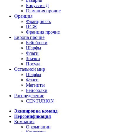
Бавария
Боруссия Д
Германия прочие
Франция
Франция сб.
ПСЖ
Франция прочие
Европа прочие
Бейсболки
Шарфы
Флаги
Значки
Посуда
Остальной мир
Шарфы
Флаги
Магниты
Бейсболки
Распределение
CENTURION
Экипировка команд
Персонификация
Компания
О компании