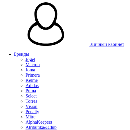
Личный кабинет
Бренды
Jogel
Macron
Joma
Primera
Kelme
Adidas
Puma
Select
Torres
Vision
Penalty
Mitre
AlphaKeepers
Atributika&Club