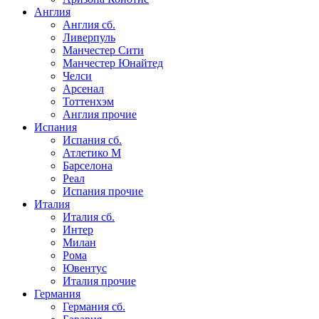
Англия
Англия сб.
Ливерпуль
Манчестер Сити
Манчестер Юнайтед
Челси
Арсенал
Тоттенхэм
Англия прочие
Испания
Испания сб.
Атлетико М
Барселона
Реал
Испания прочие
Италия
Италия сб.
Интер
Милан
Рома
Ювентус
Италия прочие
Германия
Германия сб.