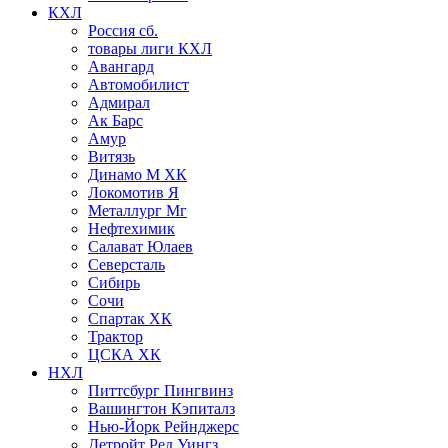
КХЛ
Россия сб.
товары лиги КХЛ
Авангард
Автомобилист
Адмирал
Ак Барс
Амур
Витязь
Динамо М ХК
Локомотив Я
Металлург Мг
Нефтехимик
Салават Юлаев
Северсталь
Сибирь
Сочи
Спартак ХК
Трактор
ЦСКА ХК
НХЛ
Питтсбург Пингвинз
Вашингтон Кэпиталз
Нью-Йорк Рейнджерс
Детройт Ред Уингз