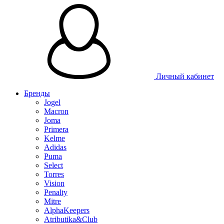
Таблица 
Личный кабинет
Бренды
Jogel
Macron
Joma
Primera
Kelme
Adidas
Puma
Select
Torres
Vision
Penalty
Mitre
AlphaKeepers
Atributika&Club