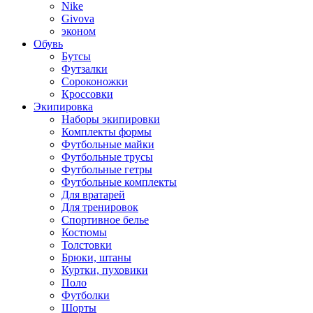
Nike
Givova
эконом
Обувь
Бутсы
Футзалки
Сороконожки
Кроссовки
Экипировка
Наборы экипировки
Комплекты формы
Футбольные майки
Футбольные трусы
Футбольные гетры
Футбольные комплекты
Для вратарей
Для тренировок
Спортивное белье
Костюмы
Толстовки
Брюки, штаны
Куртки, пуховики
Поло
Футболки
Шорты