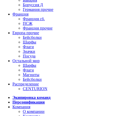
Бавария
Боруссия Д
Германия прочие
Франция
Франция сб.
ПСЖ
Франция прочие
Европа прочие
Бейсболки
Шарфы
Флаги
Значки
Посуда
Остальной мир
Шарфы
Флаги
Магниты
Бейсболки
Распределение
CENTURION
Экипировка команд
Персонификация
Компания
О компании