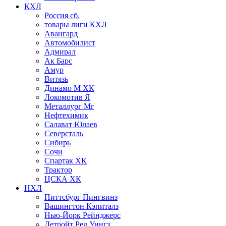
КХЛ
Россия сб.
товары лиги КХЛ
Авангард
Автомобилист
Адмирал
Ак Барс
Амур
Витязь
Динамо М ХК
Локомотив Я
Металлург Мг
Нефтехимик
Салават Юлаев
Северсталь
Сибирь
Сочи
Спартак ХК
Трактор
ЦСКА ХК
НХЛ
Питтсбург Пингвинз
Вашингтон Кэпиталз
Нью-Йорк Рейнджерс
Детройт Ред Уингз