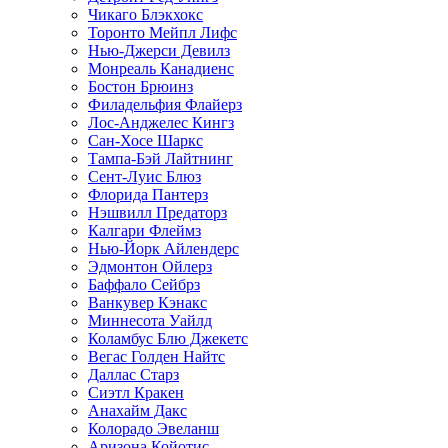
Чикаго Блэкхокс
Торонто Мейпл Лифс
Нью-Джерси Девилз
Монреаль Канадиенс
Бостон Брюинз
Филадельфия Флайерз
Лос-Анджелес Кингз
Сан-Хосе Шаркс
Тампа-Бэй Лайтнинг
Сент-Луис Блюз
Флорида Пантерз
Нэшвилл Предаторз
Калгари Флеймз
Нью-Йорк Айлендерс
Эдмонтон Ойлерз
Баффало Сейбрз
Ванкувер Кэнакс
Миннесота Уайлд
Коламбус Блю Джекетс
Вегас Голден Найтс
Даллас Старз
Сиэтл Кракен
Анахайм Дакс
Колорадо Эвеланш
Аризона Койотис