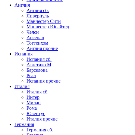
Англия
Англия сб.
Ливерпуль
Манчестер Сити
Манчестер Юнайтед
Челси
Арсенал
Тоттенхэм
Англия прочие
Испания
Испания сб.
Атлетико М
Барселона
Реал
Испания прочие
Италия
Италия сб.
Интер
Милан
Рома
Ювентус
Италия прочие
Германия
Германия сб.