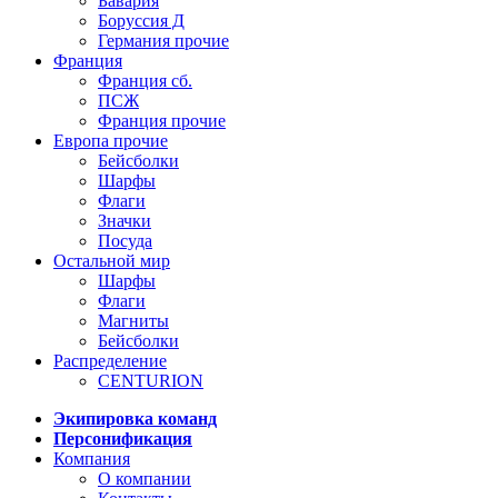
Бавария
Боруссия Д
Германия прочие
Франция
Франция сб.
ПСЖ
Франция прочие
Европа прочие
Бейсболки
Шарфы
Флаги
Значки
Посуда
Остальной мир
Шарфы
Флаги
Магниты
Бейсболки
Распределение
CENTURION
Экипировка команд
Персонификация
Компания
О компании