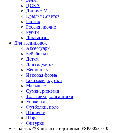
Зенит
ЦСКА
Динамо М
Крылья Советов
Ростов
Россия прочие
Рубин
Локомотив
Для тренировок
Аксессуары
Бейсболки
Детям
Для гаджетов
Женщинам
Игровая форма
Костюмы, куртки
Малышам
Сумки, рюкзаки
Толстовки, олимпийки
Упаковка
Футболки, поло
Шапочки
Шарфы
Фигурки
Спартак ФК штаны спортивные FSK0053-010