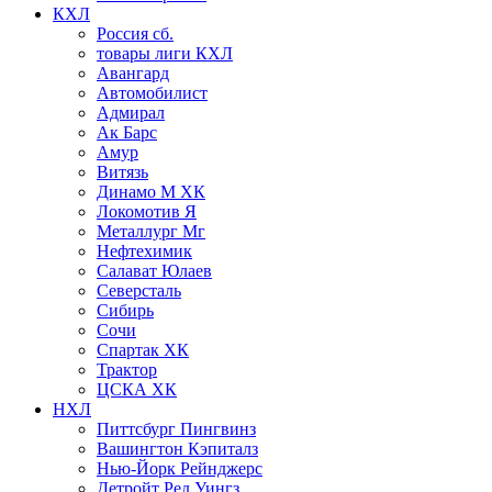
КХЛ
Россия сб.
товары лиги КХЛ
Авангард
Автомобилист
Адмирал
Ак Барс
Амур
Витязь
Динамо М ХК
Локомотив Я
Металлург Мг
Нефтехимик
Салават Юлаев
Северсталь
Сибирь
Сочи
Спартак ХК
Трактор
ЦСКА ХК
НХЛ
Питтсбург Пингвинз
Вашингтон Кэпиталз
Нью-Йорк Рейнджерс
Детройт Ред Уингз