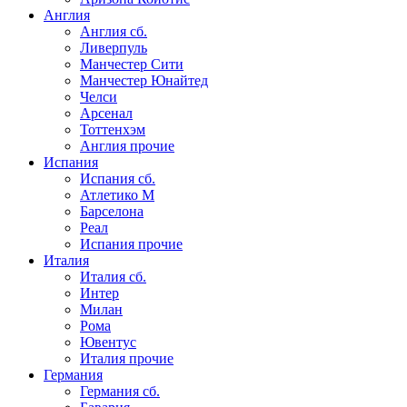
Англия
Англия сб.
Ливерпуль
Манчестер Сити
Манчестер Юнайтед
Челси
Арсенал
Тоттенхэм
Англия прочие
Испания
Испания сб.
Атлетико М
Барселона
Реал
Испания прочие
Италия
Италия сб.
Интер
Милан
Рома
Ювентус
Италия прочие
Германия
Германия сб.