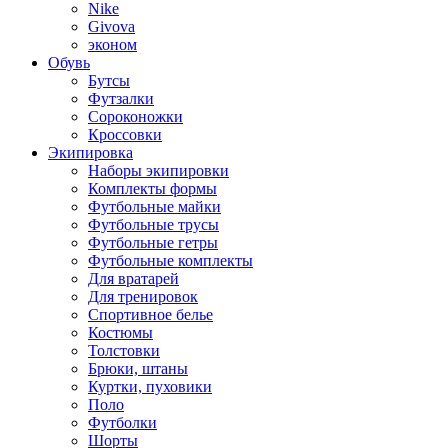
Nike
Givova
эконом
Обувь
Бутсы
Футзалки
Сороконожки
Кроссовки
Экипировка
Наборы экипировки
Комплекты формы
Футбольные майки
Футбольные трусы
Футбольные гетры
Футбольные комплекты
Для вратарей
Для тренировок
Спортивное белье
Костюмы
Толстовки
Брюки, штаны
Куртки, пуховики
Поло
Футболки
Шорты