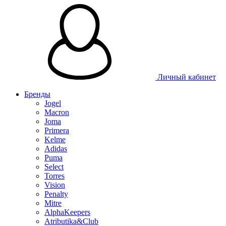
Таблица размеров
Личный кабинет
Бренды
Jogel
Macron
Joma
Primera
Kelme
Adidas
Puma
Select
Torres
Vision
Penalty
Mitre
AlphaKeepers
Atributika&Club