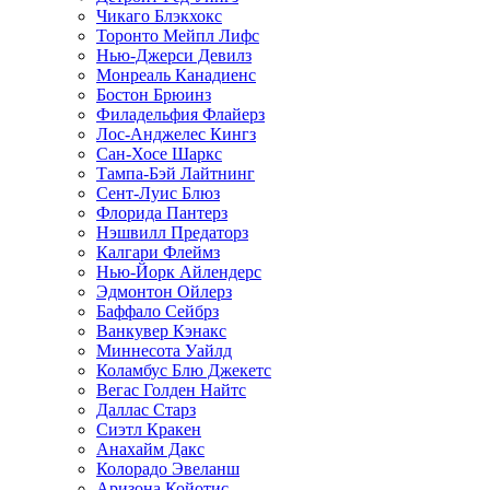
Чикаго Блэкхокс
Торонто Мейпл Лифс
Нью-Джерси Девилз
Монреаль Канадиенс
Бостон Брюинз
Филадельфия Флайерз
Лос-Анджелес Кингз
Сан-Хосе Шаркс
Тампа-Бэй Лайтнинг
Сент-Луис Блюз
Флорида Пантерз
Нэшвилл Предаторз
Калгари Флеймз
Нью-Йорк Айлендерс
Эдмонтон Ойлерз
Баффало Сейбрз
Ванкувер Кэнакс
Миннесота Уайлд
Коламбус Блю Джекетс
Вегас Голден Найтс
Даллас Старз
Сиэтл Кракен
Анахайм Дакс
Колорадо Эвеланш
Аризона Койотис