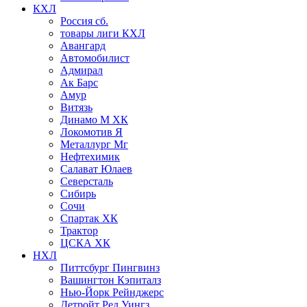
КХЛ
Россия сб.
товары лиги КХЛ
Авангард
Автомобилист
Адмирал
Ак Барс
Амур
Витязь
Динамо М ХК
Локомотив Я
Металлург Мг
Нефтехимик
Салават Юлаев
Северсталь
Сибирь
Сочи
Спартак ХК
Трактор
ЦСКА ХК
НХЛ
Питтсбург Пингвинз
Вашингтон Кэпиталз
Нью-Йорк Рейнджерс
Детройт Ред Уингз