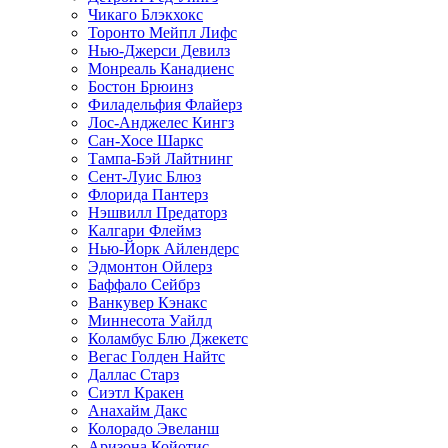
Чикаго Блэкхокс
Торонто Мейпл Лифс
Нью-Джерси Девилз
Монреаль Канадиенс
Бостон Брюинз
Филадельфия Флайерз
Лос-Анджелес Кингз
Сан-Хосе Шаркс
Тампа-Бэй Лайтнинг
Сент-Луис Блюз
Флорида Пантерз
Нэшвилл Предаторз
Калгари Флеймз
Нью-Йорк Айлендерс
Эдмонтон Ойлерз
Баффало Сейбрз
Ванкувер Кэнакс
Миннесота Уайлд
Коламбус Блю Джекетс
Вегас Голден Найтс
Даллас Старз
Сиэтл Кракен
Анахайм Дакс
Колорадо Эвеланш
Аризона Койотис