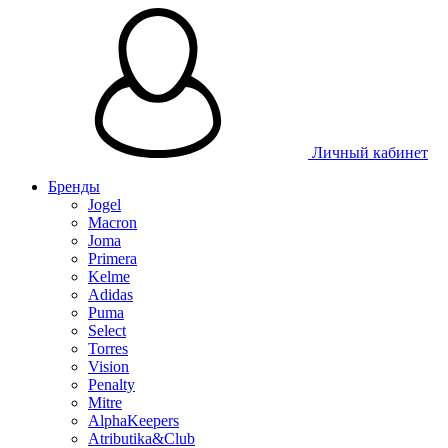
Таблица 
Личный кабинет
Бренды
Jogel
Macron
Joma
Primera
Kelme
Adidas
Puma
Select
Torres
Vision
Penalty
Mitre
AlphaKeepers
Atributika&Club