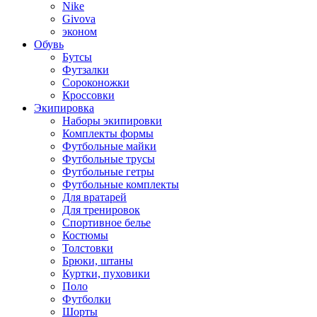
Nike
Givova
эконом
Обувь
Бутсы
Футзалки
Сороконожки
Кроссовки
Экипировка
Наборы экипировки
Комплекты формы
Футбольные майки
Футбольные трусы
Футбольные гетры
Футбольные комплекты
Для вратарей
Для тренировок
Спортивное белье
Костюмы
Толстовки
Брюки, штаны
Куртки, пуховики
Поло
Футболки
Шорты