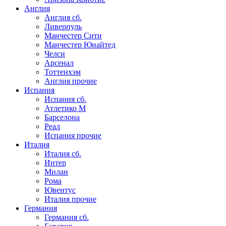
Англия
Англия сб.
Ливерпуль
Манчестер Сити
Манчестер Юнайтед
Челси
Арсенал
Тоттенхэм
Англия прочие
Испания
Испания сб.
Атлетико М
Барселона
Реал
Испания прочие
Италия
Италия сб.
Интер
Милан
Рома
Ювентус
Италия прочие
Германия
Германия сб.