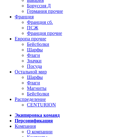
Бавария
Боруссия Д
Германия прочие
Франция
Франция сб.
ПСЖ
Франция прочие
Европа прочие
Бейсболки
Шарфы
Флаги
Значки
Посуда
Остальной мир
Шарфы
Флаги
Магниты
Бейсболки
Распределение
CENTURION
Экипировка команд
Персонификация
Компания
О компании