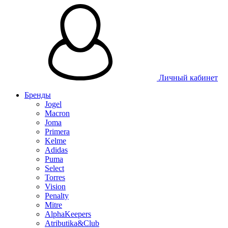
Таблица размеров
Личный кабинет
Бренды
Jogel
Macron
Joma
Primera
Kelme
Adidas
Puma
Select
Torres
Vision
Penalty
Mitre
AlphaKeepers
Atributika&Club