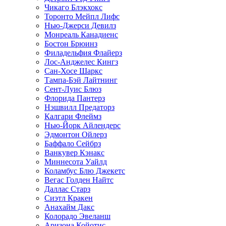
Чикаго Блэкхокс
Торонто Мейпл Лифс
Нью-Джерси Девилз
Монреаль Канадиенс
Бостон Брюинз
Филадельфия Флайерз
Лос-Анджелес Кингз
Сан-Хосе Шаркс
Тампа-Бэй Лайтнинг
Сент-Луис Блюз
Флорида Пантерз
Нэшвилл Предаторз
Калгари Флеймз
Нью-Йорк Айлендерс
Эдмонтон Ойлерз
Баффало Сейбрз
Ванкувер Кэнакс
Миннесота Уайлд
Коламбус Блю Джекетс
Вегас Голден Найтс
Даллас Старз
Сиэтл Кракен
Анахайм Дакс
Колорадо Эвеланш
Аризона Койотис