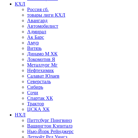
КХЛ
Россия сб.
товары лиги КХЛ
Авангард
Автомобилист
Адмирал
Ак Барс
Амур
Витязь
Динамо М ХК
Локомотив Я
Металлург Мг
Нефтехимик
Салават Юлаев
Северсталь
Сибирь
Сочи
Спартак ХК
Трактор
ЦСКА ХК
НХЛ
Питтсбург Пингвинз
Вашингтон Кэпиталз
Нью-Йорк Рейнджерс
Детройт Ред Уингз