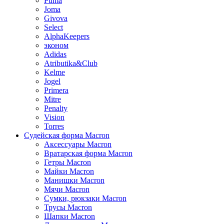
Puma
Joma
Givova
Select
AlphaKeepers
эконом
Adidas
Atributika&Club
Kelme
Jogel
Primera
Mitre
Penalty
Vision
Torres
Судейская форма Macron
Аксессуары Macron
Вратарская форма Macron
Гетры Macron
Майки Macron
Манишки Macron
Мячи Macron
Сумки, рюкзаки Macron
Трусы Macron
Шапки Macron