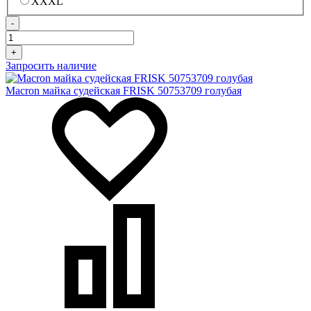
XXXL
-
+
Запросить наличие
Macron майка судейская FRISK 50753709 голубая