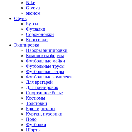
Nike
Givova
эконом
Обувь
Бутсы
Футзалки
Сороконожки
Кроссовки
Экипировка
Наборы экипировки
Комплекты формы
Футбольные майки
Футбольные трусы
Футбольные гетры
Футбольные комплекты
Для вратарей
Для тренировок
Спортивное белье
Костюмы
Толстовки
Брюки, штаны
Куртки, пуховики
Поло
Футболки
Шорты