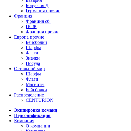
Бавария
Боруссия Д
Германия прочие
Франция
Франция сб.
ПСЖ
Франция прочие
Европа прочие
Бейсболки
Шарфы
Флаги
Значки
Посуда
Остальной мир
Шарфы
Флаги
Магниты
Бейсболки
Распределение
CENTURION
Экипировка команд
Персонификация
Компания
О компании