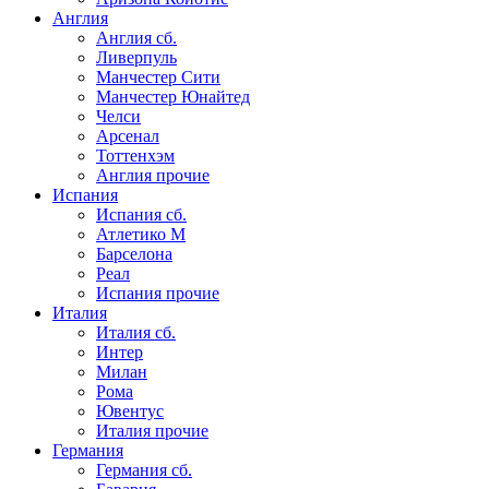
Англия
Англия сб.
Ливерпуль
Манчестер Сити
Манчестер Юнайтед
Челси
Арсенал
Тоттенхэм
Англия прочие
Испания
Испания сб.
Атлетико М
Барселона
Реал
Испания прочие
Италия
Италия сб.
Интер
Милан
Рома
Ювентус
Италия прочие
Германия
Германия сб.