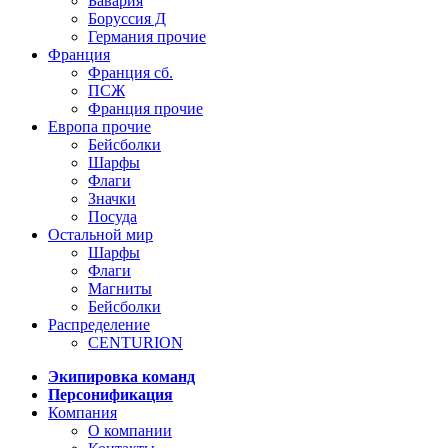
Бавария
Боруссия Д
Германия прочие
Франция
Франция сб.
ПСЖ
Франция прочие
Европа прочие
Бейсболки
Шарфы
Флаги
Значки
Посуда
Остальной мир
Шарфы
Флаги
Магниты
Бейсболки
Распределение
CENTURION
Экипировка команд
Персонификация
Компания
О компании