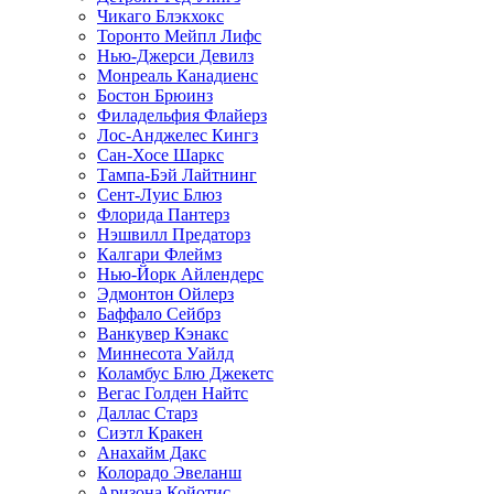
Чикаго Блэкхокс
Торонто Мейпл Лифс
Нью-Джерси Девилз
Монреаль Канадиенс
Бостон Брюинз
Филадельфия Флайерз
Лос-Анджелес Кингз
Сан-Хосе Шаркс
Тампа-Бэй Лайтнинг
Сент-Луис Блюз
Флорида Пантерз
Нэшвилл Предаторз
Калгари Флеймз
Нью-Йорк Айлендерс
Эдмонтон Ойлерз
Баффало Сейбрз
Ванкувер Кэнакс
Миннесота Уайлд
Коламбус Блю Джекетс
Вегас Голден Найтс
Даллас Старз
Сиэтл Кракен
Анахайм Дакс
Колорадо Эвеланш
Аризона Койотис