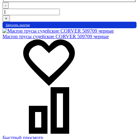
-
+
Запросить наличие
Macron трусы судейские CORVER 509709 черные
Быстрый просмотр