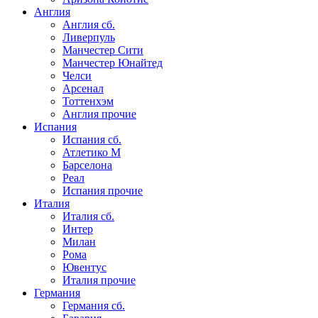
Англия
Англия сб.
Ливерпуль
Манчестер Сити
Манчестер Юнайтед
Челси
Арсенал
Тоттенхэм
Англия прочие
Испания
Испания сб.
Атлетико М
Барселона
Реал
Испания прочие
Италия
Италия сб.
Интер
Милан
Рома
Ювентус
Италия прочие
Германия
Германия сб.