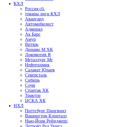
КХЛ
Россия сб.
товары лиги КХЛ
Авангард
Автомобилист
Адмирал
Ак Барс
Амур
Витязь
Динамо М ХК
Локомотив Я
Металлург Мг
Нефтехимик
Салават Юлаев
Северсталь
Сибирь
Сочи
Спартак ХК
Трактор
ЦСКА ХК
НХЛ
Питтсбург Пингвинз
Вашингтон Кэпиталз
Нью-Йорк Рейнджерс
Детройт Ред Уингз