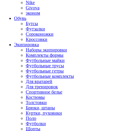
Nike
Givova
эконом
Обувь
Бутсы
Футзалки
Сороконожки
Кроссовки
Экипировка
Наборы экипировки
Комплекты формы
Футбольные майки
Футбольные трусы
Футбольные гетры
Футбольные комплекты
Для вратарей
Для тренировок
Спортивное белье
Костюмы
Толстовки
Брюки, штаны
Куртки, пуховики
Поло
Футболки
Шорты