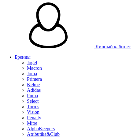
Таблица размеров
Личный кабинет
Бренды
Jogel
Macron
Joma
Primera
Kelme
Adidas
Puma
Select
Torres
Vision
Penalty
Mitre
AlphaKeepers
Atributika&Club