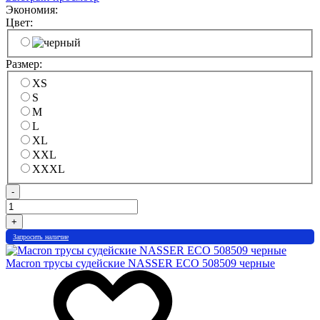
Экономия:
Цвет:
Размер:
XS
S
M
L
XL
XXL
XXXL
-
+
Запросить наличие
Macron трусы судейские NASSER ECO 508509 черные