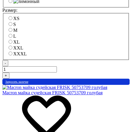
Размер:
XS
S
M
L
XL
XXL
XXXL
-
+
Запросить наличие
Macron майка судейская FRISK 50753709 голубая