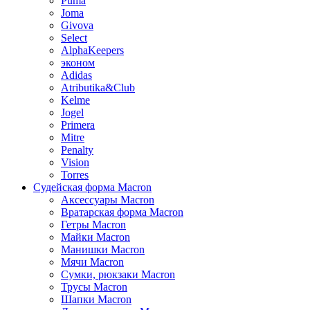
Puma
Joma
Givova
Select
AlphaKeepers
эконом
Adidas
Atributika&Club
Kelme
Jogel
Primera
Mitre
Penalty
Vision
Torres
Судейская форма Macron
Аксессуары Macron
Вратарская форма Macron
Гетры Macron
Майки Macron
Манишки Macron
Мячи Macron
Сумки, рюкзаки Macron
Трусы Macron
Шапки Macron