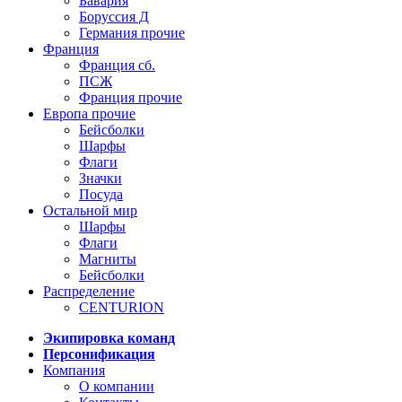
Бавария
Боруссия Д
Германия прочие
Франция
Франция сб.
ПСЖ
Франция прочие
Европа прочие
Бейсболки
Шарфы
Флаги
Значки
Посуда
Остальной мир
Шарфы
Флаги
Магниты
Бейсболки
Распределение
CENTURION
Экипировка команд
Персонификация
Компания
О компании