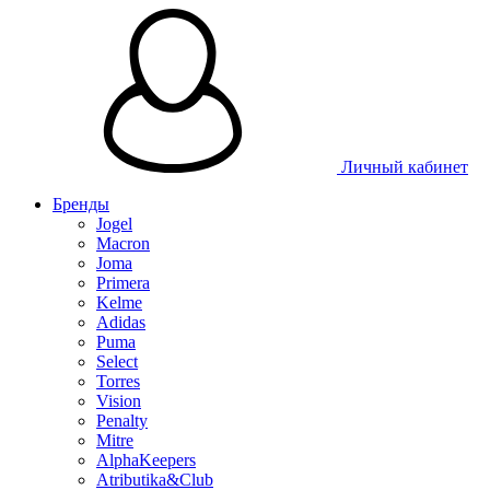
Личный кабинет
Бренды
Jogel
Macron
Joma
Primera
Kelme
Adidas
Puma
Select
Torres
Vision
Penalty
Mitre
AlphaKeepers
Atributika&Club