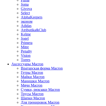
Puma
Joma
Givova
Select
AlphaKeepers
эконом
Adidas
Atributika&Club
Kelme
Jogel
Primera
Mitre
Penalty
Vision
Torres
Аксессуары Macron
Вратарская форма Macron
Гетры Macron
Майки Macron
Манишки Macron
Мячи Macron
Сумки, рюкзаки Macron
Трусы Macron
Шапки Macron
Для тренировок Macron