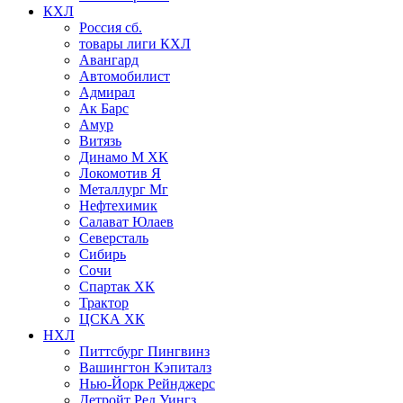
КХЛ
Россия сб.
товары лиги КХЛ
Авангард
Автомобилист
Адмирал
Ак Барс
Амур
Витязь
Динамо М ХК
Локомотив Я
Металлург Мг
Нефтехимик
Салават Юлаев
Северсталь
Сибирь
Сочи
Спартак ХК
Трактор
ЦСКА ХК
НХЛ
Питтсбург Пингвинз
Вашингтон Кэпиталз
Нью-Йорк Рейнджерс
Детройт Ред Уингз