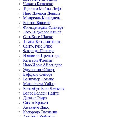
Чикаго Блэкхокс
Торонто Мейпл Лифс
Нью-Джерси Девилз
Монреаль Канадиенс
Бостон Брюинз
Филадельфия Флайерз
Лос-Анджелес Кингз
Сан-Хосе Шаркс
Тампа-Бэй Лайтнинг
Сент-Луис Блюз
Флорида Пантерз
Нэшвилл Предаторз
Калгари Флеймз
Нью-Йорк Айлендерс
Эдмонтон Ойлерз
Баффало Сейбрз
Ванкувер Кэнакс
Миннесота Уайлд
Коламбус Блю Джекетс
Вегас Голден Найтс
Даллас Старз
Сиэтл Кракен
Анахайм Дакс
Колорадо Эвеланш
Аризона Койотис