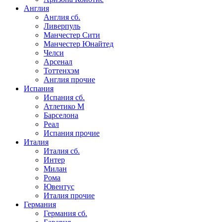
Англия
Англия сб.
Ливерпуль
Манчестер Сити
Манчестер Юнайтед
Челси
Арсенал
Тоттенхэм
Англия прочие
Испания
Испания сб.
Атлетико М
Барселона
Реал
Испания прочие
Италия
Италия сб.
Интер
Милан
Рома
Ювентус
Италия прочие
Германия
Германия сб.