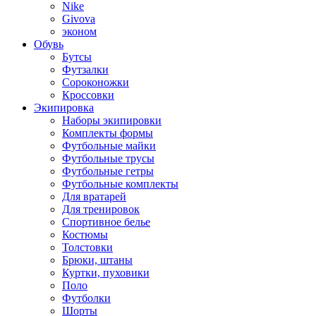
Nike
Givova
эконом
Обувь
Бутсы
Футзалки
Сороконожки
Кроссовки
Экипировка
Наборы экипировки
Комплекты формы
Футбольные майки
Футбольные трусы
Футбольные гетры
Футбольные комплекты
Для вратарей
Для тренировок
Спортивное белье
Костюмы
Толстовки
Брюки, штаны
Куртки, пуховики
Поло
Футболки
Шорты