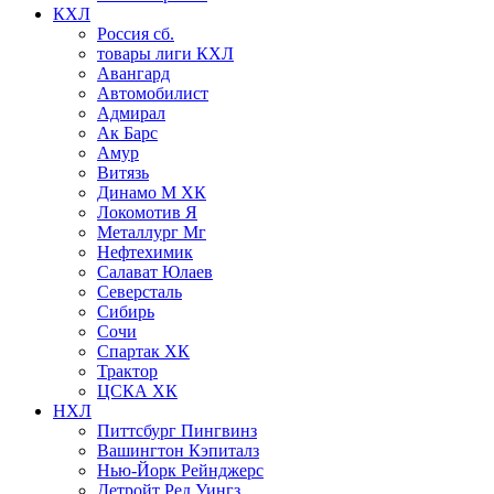
КХЛ
Россия сб.
товары лиги КХЛ
Авангард
Автомобилист
Адмирал
Ак Барс
Амур
Витязь
Динамо М ХК
Локомотив Я
Металлург Мг
Нефтехимик
Салават Юлаев
Северсталь
Сибирь
Сочи
Спартак ХК
Трактор
ЦСКА ХК
НХЛ
Питтсбург Пингвинз
Вашингтон Кэпиталз
Нью-Йорк Рейнджерс
Детройт Ред Уингз