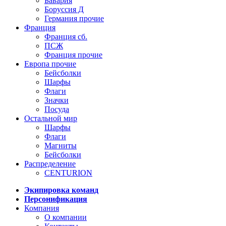
Бавария
Боруссия Д
Германия прочие
Франция
Франция сб.
ПСЖ
Франция прочие
Европа прочие
Бейсболки
Шарфы
Флаги
Значки
Посуда
Остальной мир
Шарфы
Флаги
Магниты
Бейсболки
Распределение
CENTURION
Экипировка команд
Персонификация
Компания
О компании