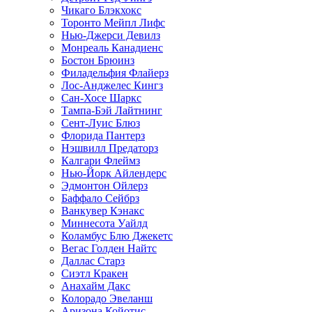
Чикаго Блэкхокс
Торонто Мейпл Лифс
Нью-Джерси Девилз
Монреаль Канадиенс
Бостон Брюинз
Филадельфия Флайерз
Лос-Анджелес Кингз
Сан-Хосе Шаркс
Тампа-Бэй Лайтнинг
Сент-Луис Блюз
Флорида Пантерз
Нэшвилл Предаторз
Калгари Флеймз
Нью-Йорк Айлендерс
Эдмонтон Ойлерз
Баффало Сейбрз
Ванкувер Кэнакс
Миннесота Уайлд
Коламбус Блю Джекетс
Вегас Голден Найтс
Даллас Старз
Сиэтл Кракен
Анахайм Дакс
Колорадо Эвеланш
Аризона Койотис