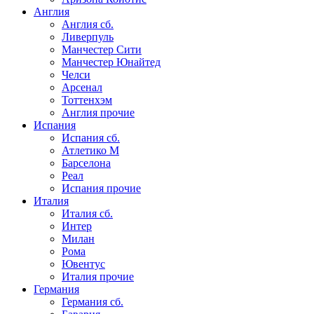
Англия
Англия сб.
Ливерпуль
Манчестер Сити
Манчестер Юнайтед
Челси
Арсенал
Тоттенхэм
Англия прочие
Испания
Испания сб.
Атлетико М
Барселона
Реал
Испания прочие
Италия
Италия сб.
Интер
Милан
Рома
Ювентус
Италия прочие
Германия
Германия сб.