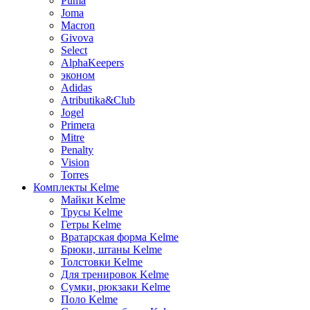
Puma
Joma
Macron
Givova
Select
AlphaKeepers
эконом
Adidas
Atributika&Club
Jogel
Primera
Mitre
Penalty
Vision
Torres
Комплекты Kelme
Майки Kelme
Трусы Kelme
Гетры Kelme
Вратарская форма Kelme
Брюки, штаны Kelme
Толстовки Kelme
Для тренировок Kelme
Сумки, рюкзаки Kelme
Поло Kelme