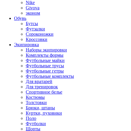
Nike
Givova
эконом
Обувь
Бутсы
Футзалки
Сороконожки
Кроссовки
Экипировка
Наборы экипировки
Комплекты формы
Футбольные майки
Футбольные трусы
Футбольные гетры
Футбольные комплекты
Для вратарей
Для тренировок
Спортивное белье
Костюмы
Толстовки
Брюки, штаны
Куртки, пуховики
Поло
Футболки
Шорты