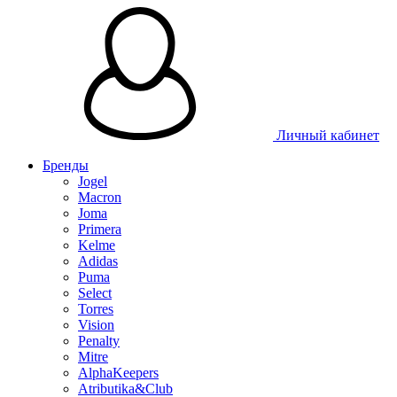
Таблица размеров
Личный кабинет
Бренды
Jogel
Macron
Joma
Primera
Kelme
Adidas
Puma
Select
Torres
Vision
Penalty
Mitre
AlphaKeepers
Atributika&Club