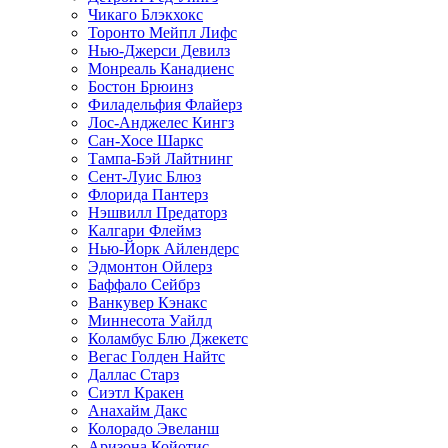
Чикаго Блэкхокс
Торонто Мейпл Лифс
Нью-Джерси Девилз
Монреаль Канадиенс
Бостон Брюинз
Филадельфия Флайерз
Лос-Анджелес Кингз
Сан-Хосе Шаркс
Тампа-Бэй Лайтнинг
Сент-Луис Блюз
Флорида Пантерз
Нэшвилл Предаторз
Калгари Флеймз
Нью-Йорк Айлендерс
Эдмонтон Ойлерз
Баффало Сейбрз
Ванкувер Кэнакс
Миннесота Уайлд
Коламбус Блю Джекетс
Вегас Голден Найтс
Даллас Старз
Сиэтл Кракен
Анахайм Дакс
Колорадо Эвеланш
Аризона Койотис