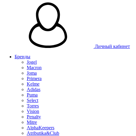
Таблица 
Личный кабинет
Бренды
Jogel
Macron
Joma
Primera
Kelme
Adidas
Puma
Select
Torres
Vision
Penalty
Mitre
AlphaKeepers
Atributika&Club