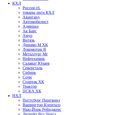
КХЛ
Россия сб.
товары лиги КХЛ
Авангард
Автомобилист
Адмирал
Ак Барс
Амур
Витязь
Динамо М ХК
Локомотив Я
Металлург Мг
Нефтехимик
Салават Юлаев
Северсталь
Сибирь
Сочи
Спартак ХК
Трактор
ЦСКА ХК
НХЛ
Питтсбург Пингвинз
Вашингтон Кэпиталз
Нью-Йорк Рейнджерс
Детройт Ред Уингз