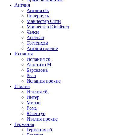
Англия
Англия сб.
Ливерпуль
Манчестер Сити
Манчестер Юнайтед
Челси
Арсенал
Тоттенхэм
Англия прочие
Испания
Испания сб.
Атлетико М
Барселона
Реал
Испания прочие
Италия
Италия сб.
Интер
Милан
Рома
Ювентус
Италия прочие
Германия
Германия сб.