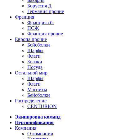
Бавария
Боруссия Д
Германия прочие
Франция
Франция сб.
ПСЖ
Франция прочие
Европа прочие
Бейсболки
Шарфы
Флаги
Значки
Посуда
Остальной мир
Шарфы
Флаги
Магниты
Бейсболки
Распределение
CENTURION
Экипировка команд
Персонификация
Компания
О компании