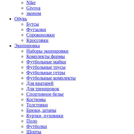
Nike
Givova
эконом
Обувь
Бутсы
Футзалки
Сороконожки
Кроссовки
Экипировка
Наборы экипировки
Комплекты формы
Футбольные майки
Футбольные трусы
Футбольные гетры
Футбольные комплекты
Для вратарей
Для тренировок
Спортивное белье
Костюмы
Толстовки
Брюки, штаны
Куртки, пуховики
Поло
Футболки
Шорты