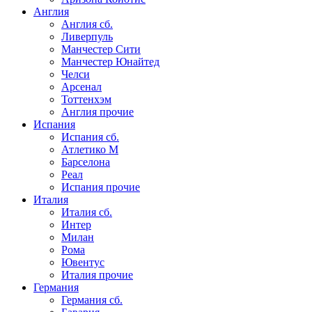
Англия
Англия сб.
Ливерпуль
Манчестер Сити
Манчестер Юнайтед
Челси
Арсенал
Тоттенхэм
Англия прочие
Испания
Испания сб.
Атлетико М
Барселона
Реал
Испания прочие
Италия
Италия сб.
Интер
Милан
Рома
Ювентус
Италия прочие
Германия
Германия сб.