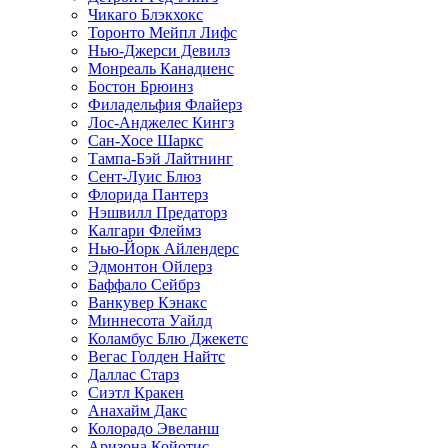
Чикаго Блэкхокс
Торонто Мейпл Лифс
Нью-Джерси Девилз
Монреаль Канадиенс
Бостон Брюинз
Филадельфия Флайерз
Лос-Анджелес Кингз
Сан-Хосе Шаркс
Тампа-Бэй Лайтнинг
Сент-Луис Блюз
Флорида Пантерз
Нэшвилл Предаторз
Калгари Флеймз
Нью-Йорк Айлендерс
Эдмонтон Ойлерз
Баффало Сейбрз
Ванкувер Кэнакс
Миннесота Уайлд
Коламбус Блю Джекетс
Вегас Голден Найтс
Даллас Старз
Сиэтл Кракен
Анахайм Дакс
Колорадо Эвеланш
Аризона Койотис