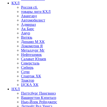
КХЛ
Россия сб.
товары лиги КХЛ
Авангард
Автомобилист
Адмирал
Ак Барс
Амур
Витязь
Динамо М ХК
Локомотив Я
Металлург Мг
Нефтехимик
Салават Юлаев
Северсталь
Сибирь
Сочи
Спартак ХК
Трактор
ЦСКА ХК
НХЛ
Питтсбург Пингвинз
Вашингтон Кэпиталз
Нью-Йорк Рейнджерс
Детройт Ред Уингз