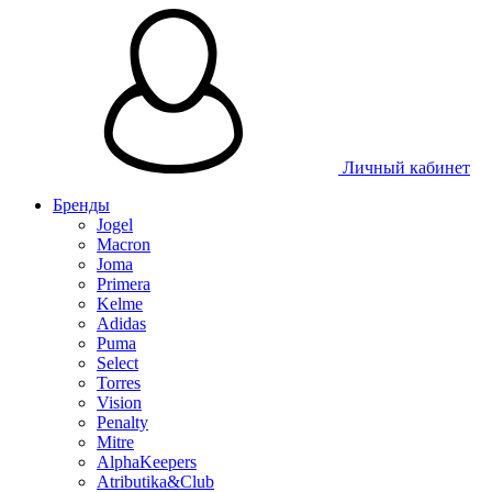
Таблица 
Личный кабинет
Бренды
Jogel
Macron
Joma
Primera
Kelme
Adidas
Puma
Select
Torres
Vision
Penalty
Mitre
AlphaKeepers
Atributika&Club