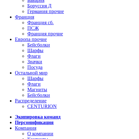
Бавария
Боруссия Д
Германия прочие
Франция
Франция сб.
ПСЖ
Франция прочие
Европа прочие
Бейсболки
Шарфы
Флаги
Значки
Посуда
Остальной мир
Шарфы
Флаги
Магниты
Бейсболки
Распределение
CENTURION
Экипировка команд
Персонификация
Компания
О компании