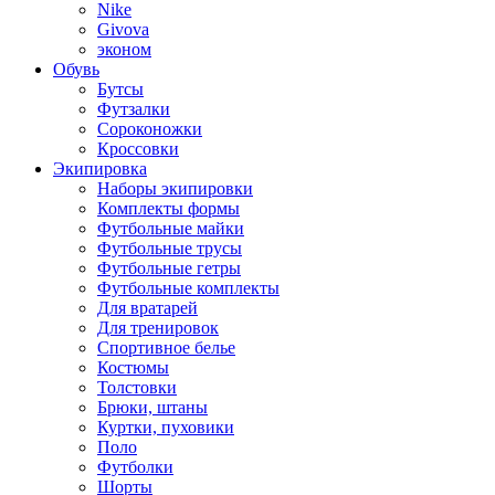
Nike
Givova
эконом
Обувь
Бутсы
Футзалки
Сороконожки
Кроссовки
Экипировка
Наборы экипировки
Комплекты формы
Футбольные майки
Футбольные трусы
Футбольные гетры
Футбольные комплекты
Для вратарей
Для тренировок
Спортивное белье
Костюмы
Толстовки
Брюки, штаны
Куртки, пуховики
Поло
Футболки
Шорты