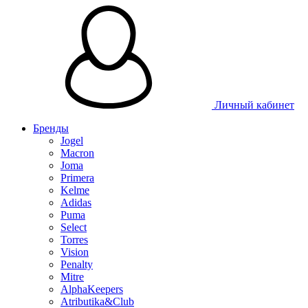
Таблица размеров
Личный кабинет
Бренды
Jogel
Macron
Joma
Primera
Kelme
Adidas
Puma
Select
Torres
Vision
Penalty
Mitre
AlphaKeepers
Atributika&Club