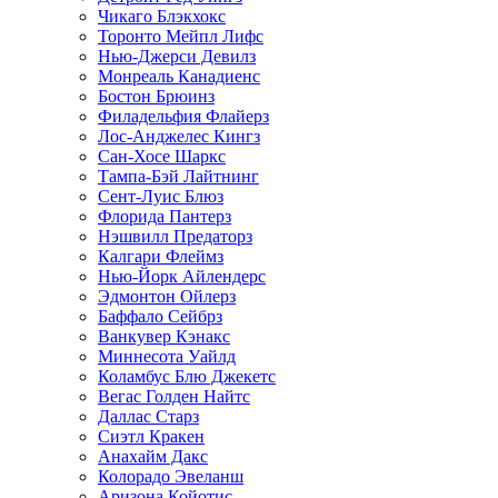
Чикаго Блэкхокс
Торонто Мейпл Лифс
Нью-Джерси Девилз
Монреаль Канадиенс
Бостон Брюинз
Филадельфия Флайерз
Лос-Анджелес Кингз
Сан-Хосе Шаркс
Тампа-Бэй Лайтнинг
Сент-Луис Блюз
Флорида Пантерз
Нэшвилл Предаторз
Калгари Флеймз
Нью-Йорк Айлендерс
Эдмонтон Ойлерз
Баффало Сейбрз
Ванкувер Кэнакс
Миннесота Уайлд
Коламбус Блю Джекетс
Вегас Голден Найтс
Даллас Старз
Сиэтл Кракен
Анахайм Дакс
Колорадо Эвеланш
Аризона Койотис