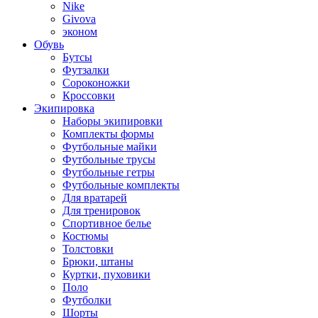
Nike
Givova
эконом
Обувь
Бутсы
Футзалки
Сороконожки
Кроссовки
Экипировка
Наборы экипировки
Комплекты формы
Футбольные майки
Футбольные трусы
Футбольные гетры
Футбольные комплекты
Для вратарей
Для тренировок
Спортивное белье
Костюмы
Толстовки
Брюки, штаны
Куртки, пуховики
Поло
Футболки
Шорты