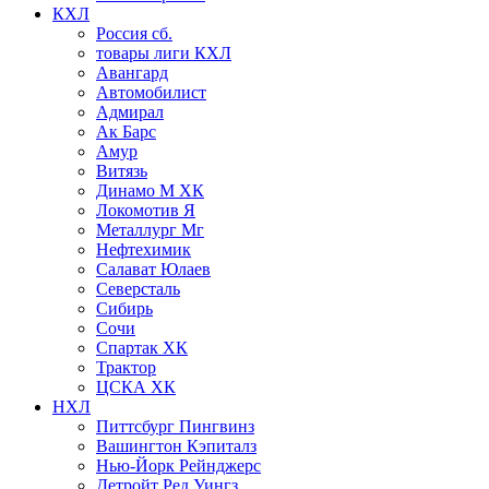
КХЛ
Россия сб.
товары лиги КХЛ
Авангард
Автомобилист
Адмирал
Ак Барс
Амур
Витязь
Динамо М ХК
Локомотив Я
Металлург Мг
Нефтехимик
Салават Юлаев
Северсталь
Сибирь
Сочи
Спартак ХК
Трактор
ЦСКА ХК
НХЛ
Питтсбург Пингвинз
Вашингтон Кэпиталз
Нью-Йорк Рейнджерс
Детройт Ред Уингз