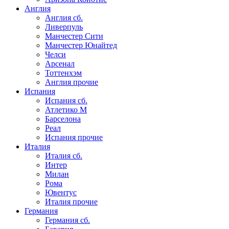
Англия
Англия сб.
Ливерпуль
Манчестер Сити
Манчестер Юнайтед
Челси
Арсенал
Тоттенхэм
Англия прочие
Испания
Испания сб.
Атлетико М
Барселона
Реал
Испания прочие
Италия
Италия сб.
Интер
Милан
Рома
Ювентус
Италия прочие
Германия
Германия сб.