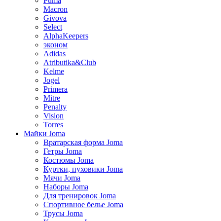
Puma
Macron
Givova
Select
AlphaKeepers
эконом
Adidas
Atributika&Club
Kelme
Jogel
Primera
Mitre
Penalty
Vision
Torres
Майки Joma
Вратарская форма Joma
Гетры Joma
Костюмы Joma
Куртки, пуховики Joma
Мячи Joma
Наборы Joma
Для тренировок Joma
Спортивное белье Joma
Трусы Joma