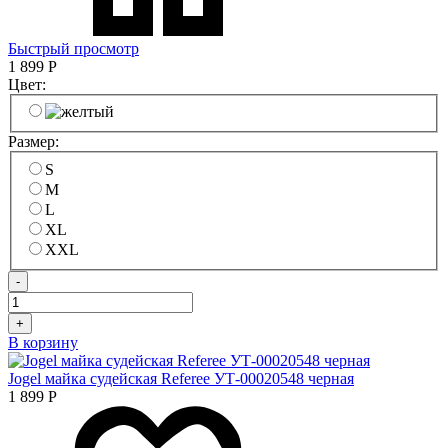
Быстрый просмотр
1 899
Р
Цвет:
Размер:
S
M
L
XL
XXL
-
+
В корзину
Jogel майка судейская Referee УТ-00020548 черная
1 899
Р