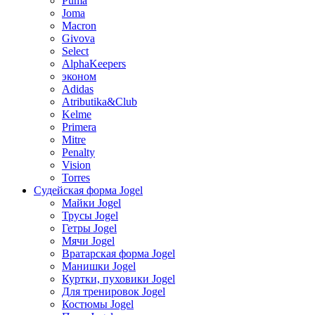
Puma
Joma
Macron
Givova
Select
AlphaKeepers
эконом
Adidas
Atributika&Club
Kelme
Primera
Mitre
Penalty
Vision
Torres
Судейская форма Jogel
Майки Jogel
Трусы Jogel
Гетры Jogel
Мячи Jogel
Вратарская форма Jogel
Манишки Jogel
Куртки, пуховики Jogel
Для тренировок Jogel
Костюмы Jogel