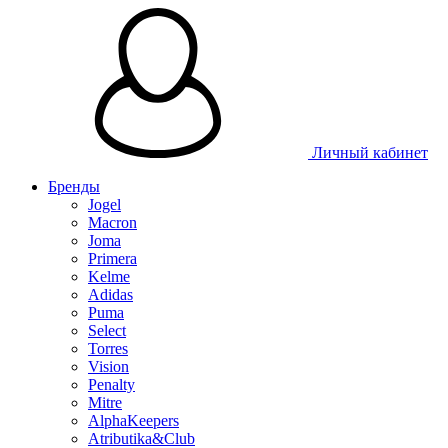
Таблица размеров
Личный кабинет
Бренды
Jogel
Macron
Joma
Primera
Kelme
Adidas
Puma
Select
Torres
Vision
Penalty
Mitre
AlphaKeepers
Atributika&Club