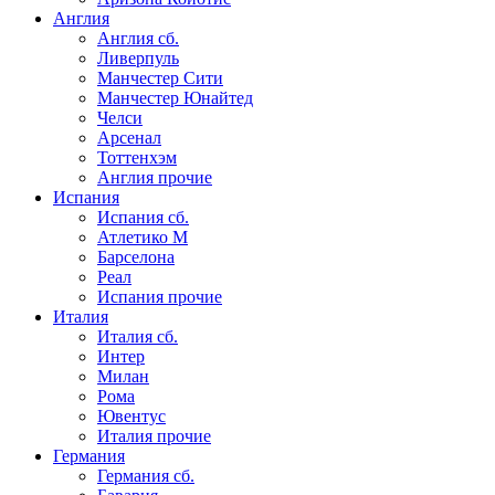
Англия
Англия сб.
Ливерпуль
Манчестер Сити
Манчестер Юнайтед
Челси
Арсенал
Тоттенхэм
Англия прочие
Испания
Испания сб.
Атлетико М
Барселона
Реал
Испания прочие
Италия
Италия сб.
Интер
Милан
Рома
Ювентус
Италия прочие
Германия
Германия сб.