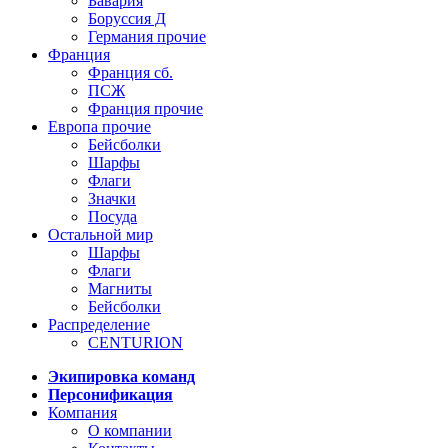
Бавария
Боруссия Д
Германия прочие
Франция
Франция сб.
ПСЖ
Франция прочие
Европа прочие
Бейсболки
Шарфы
Флаги
Значки
Посуда
Остальной мир
Шарфы
Флаги
Магниты
Бейсболки
Распределение
CENTURION
Экипировка команд
Персонификация
Компания
О компании