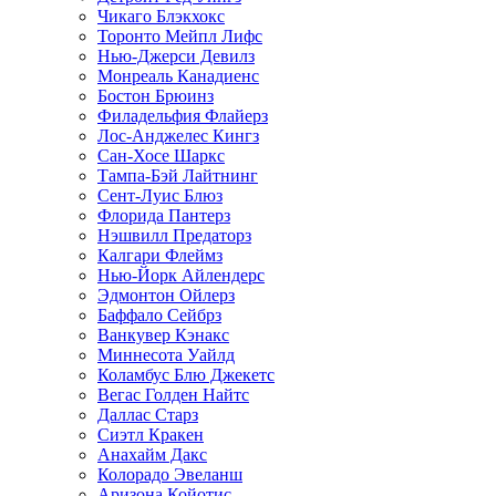
Чикаго Блэкхокс
Торонто Мейпл Лифс
Нью-Джерси Девилз
Монреаль Канадиенс
Бостон Брюинз
Филадельфия Флайерз
Лос-Анджелес Кингз
Сан-Хосе Шаркс
Тампа-Бэй Лайтнинг
Сент-Луис Блюз
Флорида Пантерз
Нэшвилл Предаторз
Калгари Флеймз
Нью-Йорк Айлендерс
Эдмонтон Ойлерз
Баффало Сейбрз
Ванкувер Кэнакс
Миннесота Уайлд
Коламбус Блю Джекетс
Вегас Голден Найтс
Даллас Старз
Сиэтл Кракен
Анахайм Дакс
Колорадо Эвеланш
Аризона Койотис