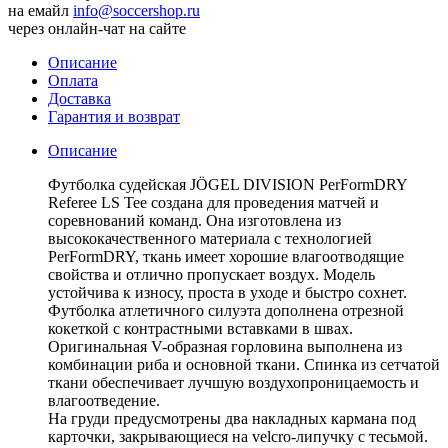
на емайл
info@soccershop.ru
через онлайн-чат на сайте
Описание
Оплата
Доставка
Гарантия и возврат
Описание
Футболка судейская JÖGEL DIVISION PerFormDRY
Referee LS Tee создана для проведения матчей и
соревнований команд. Она изготовлена из
высококачественного материала с технологией
PerFormDRY, ткань имеет хорошие влагоотводящие
свойства и отлично пропускает воздух. Модель
устойчива к износу, проста в уходе и быстро сохнет.
Футболка атлетичного силуэта дополнена отрезной
кокеткой с контрастными вставками в швах.
Оригинальная V-образная горловина выполнена из
комбинации риба и основной ткани. Спинка из сетчатой
ткани обеспечивает лучшую воздухопроницаемость и
влагоотведение.
На груди предусмотрены два накладных кармана под
карточки, закрывающиеся на velcro-липучку с тесьмой.