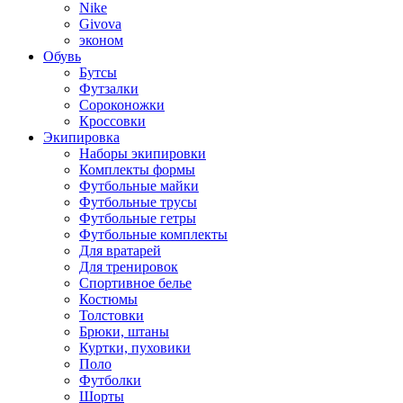
Nike
Givova
эконом
Обувь
Бутсы
Футзалки
Сороконожки
Кроссовки
Экипировка
Наборы экипировки
Комплекты формы
Футбольные майки
Футбольные трусы
Футбольные гетры
Футбольные комплекты
Для вратарей
Для тренировок
Спортивное белье
Костюмы
Толстовки
Брюки, штаны
Куртки, пуховики
Поло
Футболки
Шорты