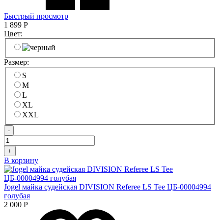
Быстрый просмотр
1 899
Р
Цвет:
Размер:
S
M
L
XL
XXL
-
+
В корзину
Jogel майка судейская DIVISION Referee LS Tee ЦБ-00004994
голубая
2 000
Р