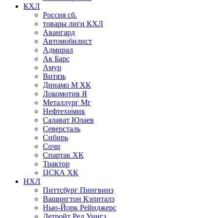
КХЛ
Россия сб.
товары лиги КХЛ
Авангард
Автомобилист
Адмирал
Ак Барс
Амур
Витязь
Динамо М ХК
Локомотив Я
Металлург Мг
Нефтехимик
Салават Юлаев
Северсталь
Сибирь
Сочи
Спартак ХК
Трактор
ЦСКА ХК
НХЛ
Питтсбург Пингвинз
Вашингтон Кэпиталз
Нью-Йорк Рейнджерс
Детройт Ред Уингз