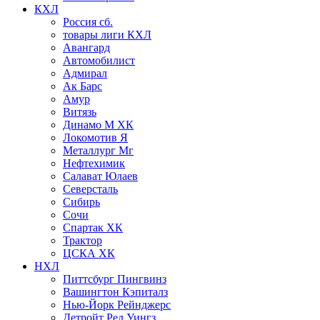
КХЛ
Россия сб.
товары лиги КХЛ
Авангард
Автомобилист
Адмирал
Ак Барс
Амур
Витязь
Динамо М ХК
Локомотив Я
Металлург Мг
Нефтехимик
Салават Юлаев
Северсталь
Сибирь
Сочи
Спартак ХК
Трактор
ЦСКА ХК
НХЛ
Питтсбург Пингвинз
Вашингтон Кэпиталз
Нью-Йорк Рейнджерс
Детройт Ред Уингз