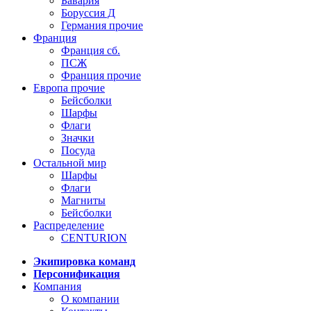
Бавария
Боруссия Д
Германия прочие
Франция
Франция сб.
ПСЖ
Франция прочие
Европа прочие
Бейсболки
Шарфы
Флаги
Значки
Посуда
Остальной мир
Шарфы
Флаги
Магниты
Бейсболки
Распределение
CENTURION
Экипировка команд
Персонификация
Компания
О компании