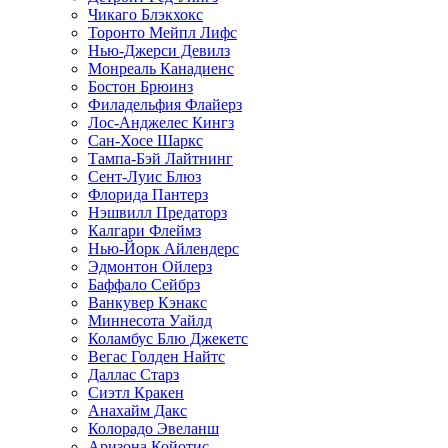
Чикаго Блэкхокс
Торонто Мейпл Лифс
Нью-Джерси Девилз
Монреаль Канадиенс
Бостон Брюинз
Филадельфия Флайерз
Лос-Анджелес Кингз
Сан-Хосе Шаркс
Тампа-Бэй Лайтнинг
Сент-Луис Блюз
Флорида Пантерз
Нэшвилл Предаторз
Калгари Флеймз
Нью-Йорк Айлендерс
Эдмонтон Ойлерз
Баффало Сейбрз
Ванкувер Кэнакс
Миннесота Уайлд
Коламбус Блю Джекетс
Вегас Голден Найтс
Даллас Старз
Сиэтл Кракен
Анахайм Дакс
Колорадо Эвеланш
Аризона Койотис