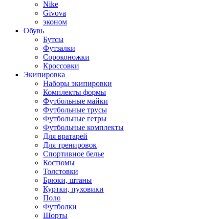
Nike
Givova
эконом
Обувь
Бутсы
Футзалки
Сороконожки
Кроссовки
Экипировка
Наборы экипировки
Комплекты формы
Футбольные майки
Футбольные трусы
Футбольные гетры
Футбольные комплекты
Для вратарей
Для тренировок
Спортивное белье
Костюмы
Толстовки
Брюки, штаны
Куртки, пуховики
Поло
Футболки
Шорты