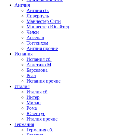
Англия
Англия сб.
Ливерпуль
Манчестер Сити
Манчестер Юнайтед
Челси
Арсенал
Тоттенхэм
Англия прочие
Испания
Испания сб.
Атлетико М
Барселона
Реал
Испания прочие
Италия
Италия сб.
Интер
Милан
Рома
Ювентус
Италия прочие
Германия
Германия сб.