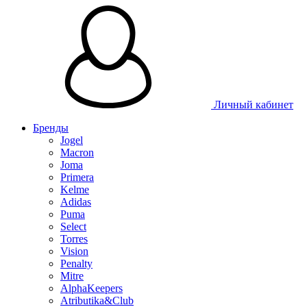
Таблица 
Личный кабинет
Бренды
Jogel
Macron
Joma
Primera
Kelme
Adidas
Puma
Select
Torres
Vision
Penalty
Mitre
AlphaKeepers
Atributika&Club