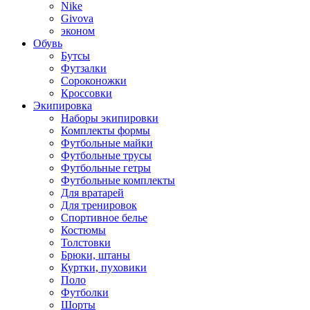
Nike
Givova
эконом
Обувь
Бутсы
Футзалки
Сороконожки
Кроссовки
Экипировка
Наборы экипировки
Комплекты формы
Футбольные майки
Футбольные трусы
Футбольные гетры
Футбольные комплекты
Для вратарей
Для тренировок
Спортивное белье
Костюмы
Толстовки
Брюки, штаны
Куртки, пуховики
Поло
Футболки
Шорты