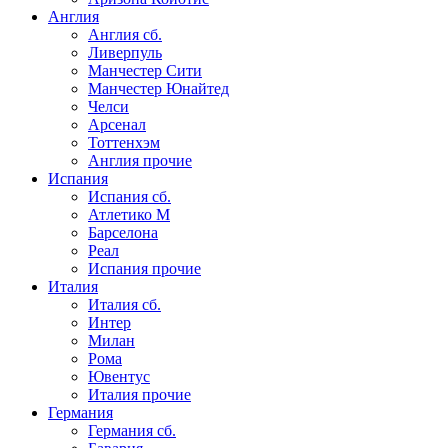
Англия
Англия сб.
Ливерпуль
Манчестер Сити
Манчестер Юнайтед
Челси
Арсенал
Тоттенхэм
Англия прочие
Испания
Испания сб.
Атлетико М
Барселона
Реал
Испания прочие
Италия
Италия сб.
Интер
Милан
Рома
Ювентус
Италия прочие
Германия
Германия сб.