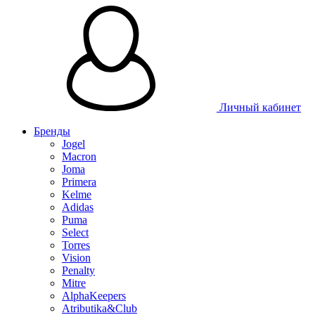
Таблица размеров
Личный кабинет
Бренды
Jogel
Macron
Joma
Primera
Kelme
Adidas
Puma
Select
Torres
Vision
Penalty
Mitre
AlphaKeepers
Atributika&Club