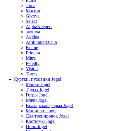
Puma
Joma
Macron
Givova
Select
AlphaKeepers
эконом
Adidas
Atributika&Club
Kelme
Primera
Mitre
Penalty
Vision
Torres
Куртки, пуховики Jogel
Майки Jogel
Трусы Jogel
Гетры Jogel
Мячи Jogel
Вратарская форма Jogel
Манишки Jogel
Для тренировок Jogel
Костюмы Jogel
Поло Jogel