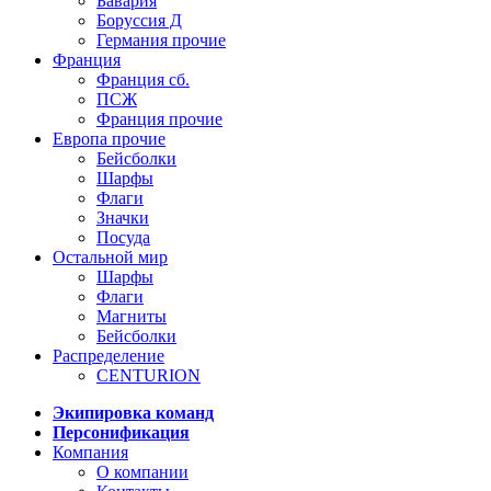
Бавария
Боруссия Д
Германия прочие
Франция
Франция сб.
ПСЖ
Франция прочие
Европа прочие
Бейсболки
Шарфы
Флаги
Значки
Посуда
Остальной мир
Шарфы
Флаги
Магниты
Бейсболки
Распределение
CENTURION
Экипировка команд
Персонификация
Компания
О компании