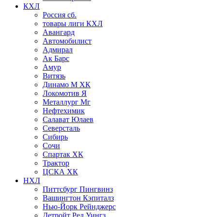
КХЛ
Россия сб.
товары лиги КХЛ
Авангард
Автомобилист
Адмирал
Ак Барс
Амур
Витязь
Динамо М ХК
Локомотив Я
Металлург Мг
Нефтехимик
Салават Юлаев
Северсталь
Сибирь
Сочи
Спартак ХК
Трактор
ЦСКА ХК
НХЛ
Питтсбург Пингвинз
Вашингтон Кэпиталз
Нью-Йорк Рейнджерс
Детройт Ред Уингз