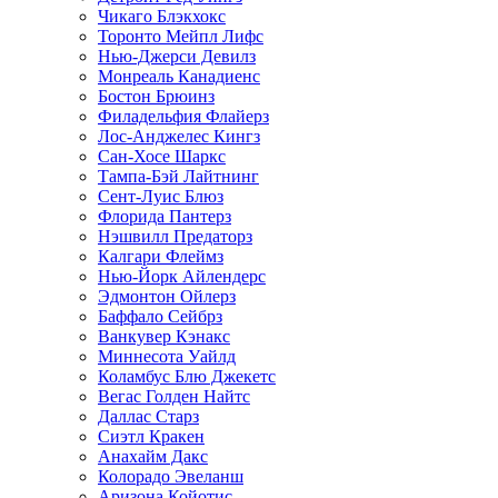
Чикаго Блэкхокс
Торонто Мейпл Лифс
Нью-Джерси Девилз
Монреаль Канадиенс
Бостон Брюинз
Филадельфия Флайерз
Лос-Анджелес Кингз
Сан-Хосе Шаркс
Тампа-Бэй Лайтнинг
Сент-Луис Блюз
Флорида Пантерз
Нэшвилл Предаторз
Калгари Флеймз
Нью-Йорк Айлендерс
Эдмонтон Ойлерз
Баффало Сейбрз
Ванкувер Кэнакс
Миннесота Уайлд
Коламбус Блю Джекетс
Вегас Голден Найтс
Даллас Старз
Сиэтл Кракен
Анахайм Дакс
Колорадо Эвеланш
Аризона Койотис