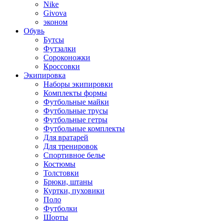
Nike
Givova
эконом
Обувь
Бутсы
Футзалки
Сороконожки
Кроссовки
Экипировка
Наборы экипировки
Комплекты формы
Футбольные майки
Футбольные трусы
Футбольные гетры
Футбольные комплекты
Для вратарей
Для тренировок
Спортивное белье
Костюмы
Толстовки
Брюки, штаны
Куртки, пуховики
Поло
Футболки
Шорты