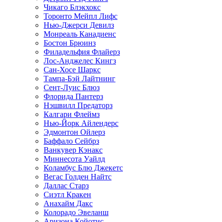
Чикаго Блэкхокс
Торонто Мейпл Лифс
Нью-Джерси Девилз
Монреаль Канадиенс
Бостон Брюинз
Филадельфия Флайерз
Лос-Анджелес Кингз
Сан-Хосе Шаркс
Тампа-Бэй Лайтнинг
Сент-Луис Блюз
Флорида Пантерз
Нэшвилл Предаторз
Калгари Флеймз
Нью-Йорк Айлендерс
Эдмонтон Ойлерз
Баффало Сейбрз
Ванкувер Кэнакс
Миннесота Уайлд
Коламбус Блю Джекетс
Вегас Голден Найтс
Даллас Старз
Сиэтл Кракен
Анахайм Дакс
Колорадо Эвеланш
Аризона Койотис