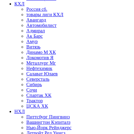
КХЛ
Россия сб.
товары лиги КХЛ
Авангард
Автомобилист
Адмирал
Ак Барс
Амур
Витязь
Динамо М ХК
Локомотив Я
Металлург Мг
Нефтехимик
Салават Юлаев
Северсталь
Сибирь
Сочи
Спартак ХК
Трактор
ЦСКА ХК
НХЛ
Питтсбург Пингвинз
Вашингтон Кэпиталз
Нью-Йорк Рейнджерс
Детройт Ред Уингз