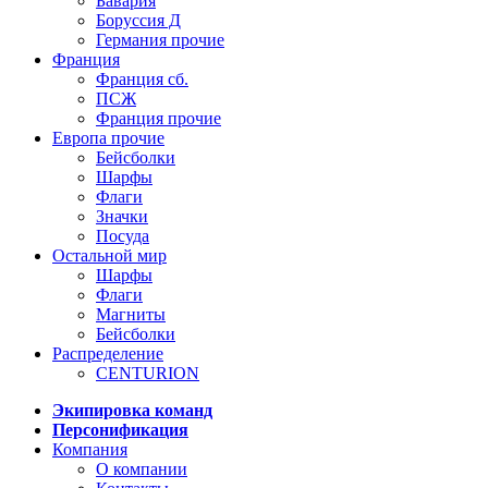
Бавария
Боруссия Д
Германия прочие
Франция
Франция сб.
ПСЖ
Франция прочие
Европа прочие
Бейсболки
Шарфы
Флаги
Значки
Посуда
Остальной мир
Шарфы
Флаги
Магниты
Бейсболки
Распределение
CENTURION
Экипировка команд
Персонификация
Компания
О компании