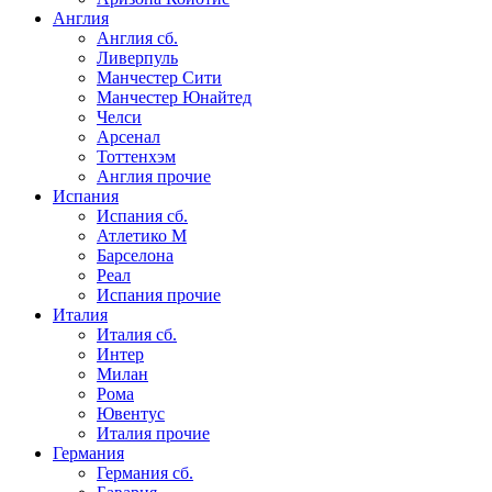
Англия
Англия сб.
Ливерпуль
Манчестер Сити
Манчестер Юнайтед
Челси
Арсенал
Тоттенхэм
Англия прочие
Испания
Испания сб.
Атлетико М
Барселона
Реал
Испания прочие
Италия
Италия сб.
Интер
Милан
Рома
Ювентус
Италия прочие
Германия
Германия сб.