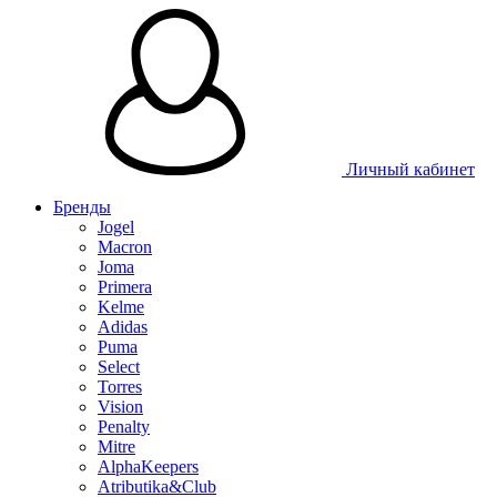
Личный кабинет
Бренды
Jogel
Macron
Joma
Primera
Kelme
Adidas
Puma
Select
Torres
Vision
Penalty
Mitre
AlphaKeepers
Atributika&Club