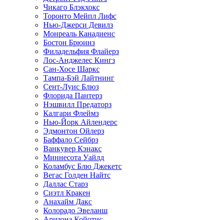
Чикаго Блэкхокс
Торонто Мейпл Лифс
Нью-Джерси Девилз
Монреаль Канадиенс
Бостон Брюинз
Филадельфия Флайерз
Лос-Анджелес Кингз
Сан-Хосе Шаркс
Тампа-Бэй Лайтнинг
Сент-Луис Блюз
Флорида Пантерз
Нэшвилл Предаторз
Калгари Флеймз
Нью-Йорк Айлендерс
Эдмонтон Ойлерз
Баффало Сейбрз
Ванкувер Кэнакс
Миннесота Уайлд
Коламбус Блю Джекетс
Вегас Голден Найтс
Даллас Старз
Сиэтл Кракен
Анахайм Дакс
Колорадо Эвеланш
Аризона Койотис