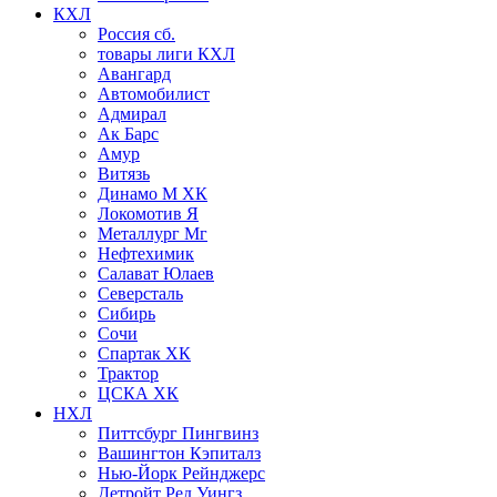
КХЛ
Россия сб.
товары лиги КХЛ
Авангард
Автомобилист
Адмирал
Ак Барс
Амур
Витязь
Динамо М ХК
Локомотив Я
Металлург Мг
Нефтехимик
Салават Юлаев
Северсталь
Сибирь
Сочи
Спартак ХК
Трактор
ЦСКА ХК
НХЛ
Питтсбург Пингвинз
Вашингтон Кэпиталз
Нью-Йорк Рейнджерс
Детройт Ред Уингз