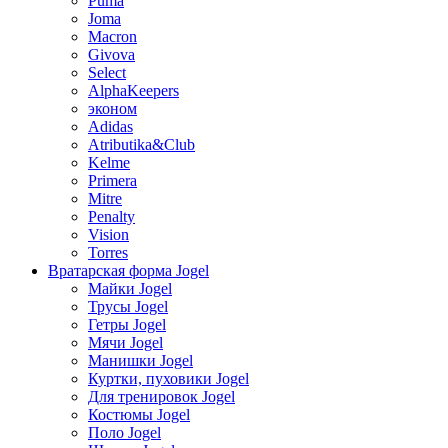
Puma
Joma
Macron
Givova
Select
AlphaKeepers
эконом
Adidas
Atributika&Club
Kelme
Primera
Mitre
Penalty
Vision
Torres
Вратарская форма Jogel
Майки Jogel
Трусы Jogel
Гетры Jogel
Мячи Jogel
Манишки Jogel
Куртки, пуховики Jogel
Для тренировок Jogel
Костюмы Jogel
Поло Jogel