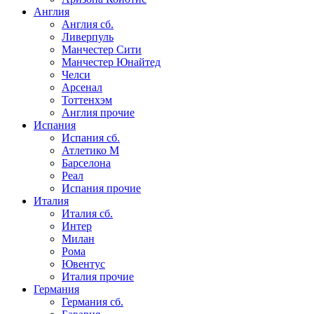
Англия
Англия сб.
Ливерпуль
Манчестер Сити
Манчестер Юнайтед
Челси
Арсенал
Тоттенхэм
Англия прочие
Испания
Испания сб.
Атлетико М
Барселона
Реал
Испания прочие
Италия
Италия сб.
Интер
Милан
Рома
Ювентус
Италия прочие
Германия
Германия сб.