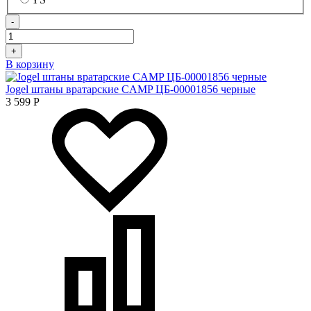
-
+
В корзину
Jogel штаны вратарские CAMP ЦБ-00001856 черные
3 599
Р