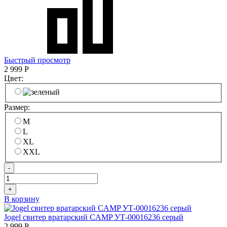
Быстрый просмотр
2 999
Р
Цвет:
Размер:
M
L
XL
XXL
-
+
В корзину
Jogel свитер вратарский CAMP УТ-00016236 серый
2 999
Р