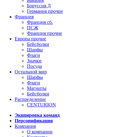
Бавария
Боруссия Д
Германия прочие
Франция
Франция сб.
ПСЖ
Франция прочие
Европа прочие
Бейсболки
Шарфы
Флаги
Значки
Посуда
Остальной мир
Шарфы
Флаги
Магниты
Бейсболки
Распределение
CENTURION
Экипировка команд
Персонификация
Компания
О компании