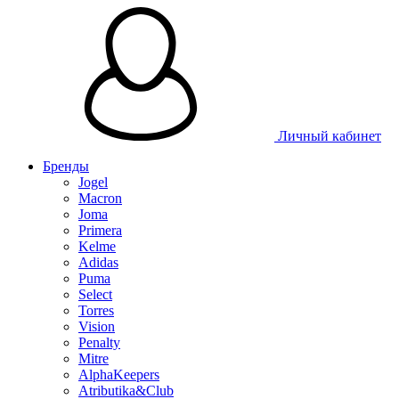
Таблица размеров
Личный кабинет
Бренды
Jogel
Macron
Joma
Primera
Kelme
Adidas
Puma
Select
Torres
Vision
Penalty
Mitre
AlphaKeepers
Atributika&Club