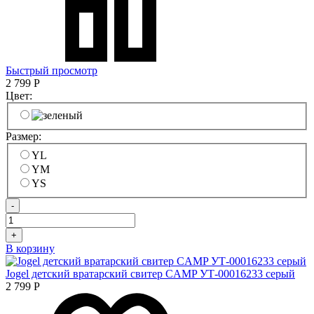
Быстрый просмотр
2 799
Р
Цвет:
Размер:
YL
YM
YS
-
+
В корзину
Jogel детский вратарский свитер CAMP УТ-00016233 серый
2 799
Р