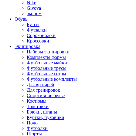
Nike
Givova
эконом
Обувь
Бутсы
Футзалки
Сороконожки
Кроссовки
Экипировка
Наборы экипировки
Комплекты формы
Футбольные майки
Футбольные трусы
Футбольные гетры
Футбольные комплекты
Для вратарей
Для тренировок
Спортивное белье
Костюмы
Толстовки
Брюки, штаны
Куртки, пуховики
Поло
Футболки
Шорты