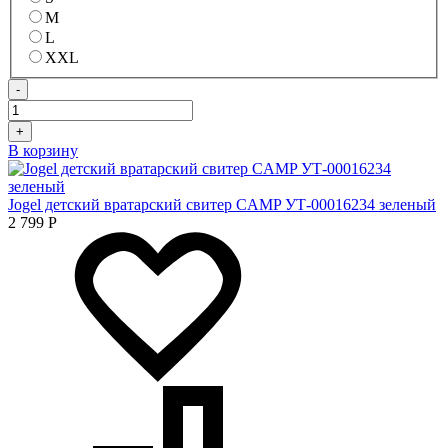
M
L
XXL
-
+
В корзину
Jogel детский вратарский свитер CAMP УТ-00016234 зеленый
2 799
Р