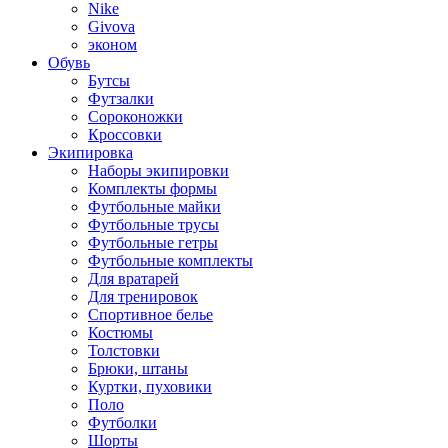
Nike
Givova
эконом
Обувь
Бутсы
Футзалки
Сороконожки
Кроссовки
Экипировка
Наборы экипировки
Комплекты формы
Футбольные майки
Футбольные трусы
Футбольные гетры
Футбольные комплекты
Для вратарей
Для тренировок
Спортивное белье
Костюмы
Толстовки
Брюки, штаны
Куртки, пуховики
Поло
Футболки
Шорты