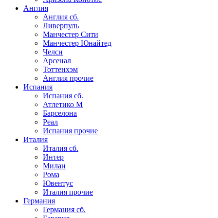
Англия
Англия сб.
Ливерпуль
Манчестер Сити
Манчестер Юнайтед
Челси
Арсенал
Тоттенхэм
Англия прочие
Испания
Испания сб.
Атлетико М
Барселона
Реал
Испания прочие
Италия
Италия сб.
Интер
Милан
Рома
Ювентус
Италия прочие
Германия
Германия сб.