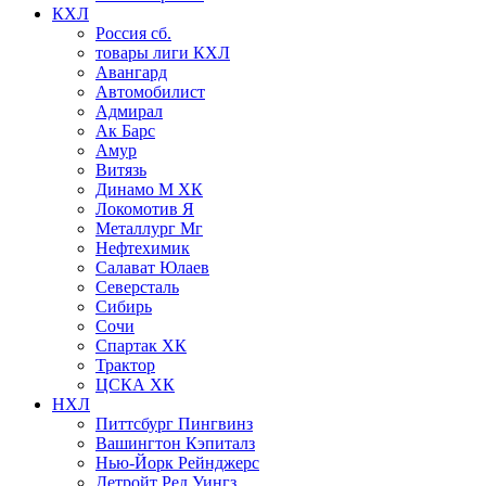
КХЛ
Россия сб.
товары лиги КХЛ
Авангард
Автомобилист
Адмирал
Ак Барс
Амур
Витязь
Динамо М ХК
Локомотив Я
Металлург Мг
Нефтехимик
Салават Юлаев
Северсталь
Сибирь
Сочи
Спартак ХК
Трактор
ЦСКА ХК
НХЛ
Питтсбург Пингвинз
Вашингтон Кэпиталз
Нью-Йорк Рейнджерс
Детройт Ред Уингз