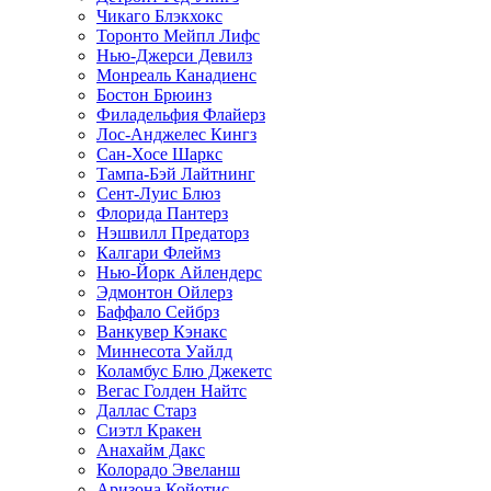
Чикаго Блэкхокс
Торонто Мейпл Лифс
Нью-Джерси Девилз
Монреаль Канадиенс
Бостон Брюинз
Филадельфия Флайерз
Лос-Анджелес Кингз
Сан-Хосе Шаркс
Тампа-Бэй Лайтнинг
Сент-Луис Блюз
Флорида Пантерз
Нэшвилл Предаторз
Калгари Флеймз
Нью-Йорк Айлендерс
Эдмонтон Ойлерз
Баффало Сейбрз
Ванкувер Кэнакс
Миннесота Уайлд
Коламбус Блю Джекетс
Вегас Голден Найтс
Даллас Старз
Сиэтл Кракен
Анахайм Дакс
Колорадо Эвеланш
Аризона Койотис