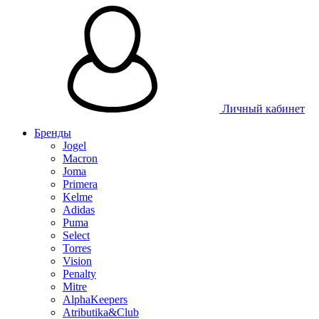
Таблица размеров
Личный кабинет
Бренды
Jogel
Macron
Joma
Primera
Kelme
Adidas
Puma
Select
Torres
Vision
Penalty
Mitre
AlphaKeepers
Atributika&Club