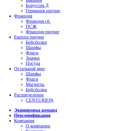
Бавария
Боруссия Д
Германия прочие
Франция
Франция сб.
ПСЖ
Франция прочие
Европа прочие
Бейсболки
Шарфы
Флаги
Значки
Посуда
Остальной мир
Шарфы
Флаги
Магниты
Бейсболки
Распределение
CENTURION
Экипировка команд
Персонификация
Компания
О компании