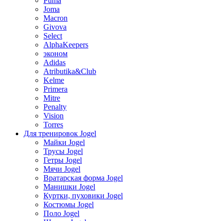
Puma
Joma
Macron
Givova
Select
AlphaKeepers
эконом
Adidas
Atributika&Club
Kelme
Primera
Mitre
Penalty
Vision
Torres
Для тренировок Jogel
Майки Jogel
Трусы Jogel
Гетры Jogel
Мячи Jogel
Вратарская форма Jogel
Манишки Jogel
Куртки, пуховики Jogel
Костюмы Jogel
Поло Jogel