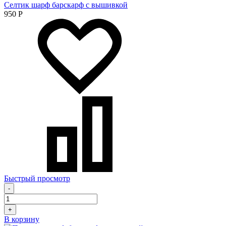
Селтик шарф барскарф с вышивкой
950
Р
Быстрый просмотр
-
+
В корзину