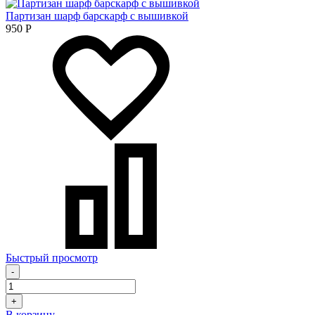
Партизан шарф барскарф с вышивкой
950
Р
Быстрый просмотр
-
+
В корзину