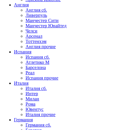
Англия
Англия сб.
Ливерпуль
Манчестер Сити
Манчестер Юнайтед
Челси
Арсенал
Тоттенхэм
Англия прочие
Испания
Испания сб.
Атлетико М
Барселона
Реал
Испания прочие
Италия
Италия сб.
Интер
Милан
Рома
Ювентус
Италия прочие
Германия
Германия сб.