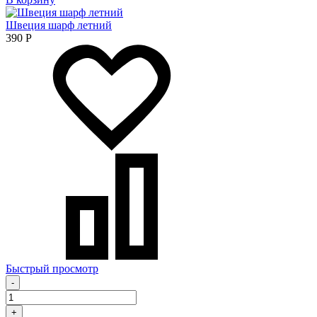
Швеция шарф летний
390
Р
Быстрый просмотр
-
+