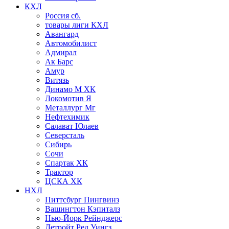
КХЛ
Россия сб.
товары лиги КХЛ
Авангард
Автомобилист
Адмирал
Ак Барс
Амур
Витязь
Динамо М ХК
Локомотив Я
Металлург Мг
Нефтехимик
Салават Юлаев
Северсталь
Сибирь
Сочи
Спартак ХК
Трактор
ЦСКА ХК
НХЛ
Питтсбург Пингвинз
Вашингтон Кэпиталз
Нью-Йорк Рейнджерс
Детройт Ред Уингз