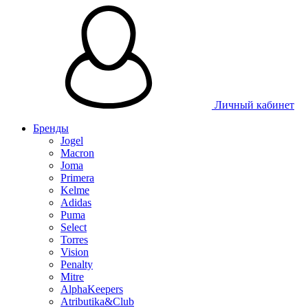
Личный кабинет
Бренды
Jogel
Macron
Joma
Primera
Kelme
Adidas
Puma
Select
Torres
Vision
Penalty
Mitre
AlphaKeepers
Atributika&Club