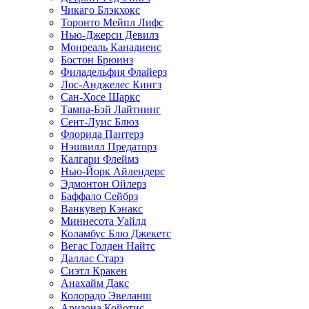
Чикаго Блэкхокс
Торонто Мейпл Лифс
Нью-Джерси Девилз
Монреаль Канадиенс
Бостон Брюинз
Филадельфия Флайерз
Лос-Анджелес Кингз
Сан-Хосе Шаркс
Тампа-Бэй Лайтнинг
Сент-Луис Блюз
Флорида Пантерз
Нэшвилл Предаторз
Калгари Флеймз
Нью-Йорк Айлендерс
Эдмонтон Ойлерз
Баффало Сейбрз
Ванкувер Кэнакс
Миннесота Уайлд
Коламбус Блю Джекетс
Вегас Голден Найтс
Даллас Старз
Сиэтл Кракен
Анахайм Дакс
Колорадо Эвеланш
Аризона Койотис