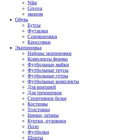
Nike
Givova
эконом
Обувь
Бутсы
Футзалки
Сороконожки
Кроссовки
Экипировка
Наборы экипировки
Комплекты формы
Футбольные майки
Футбольные трусы
Футбольные гетры
Футбольные комплекты
Для вратарей
Для тренировок
Спортивное белье
Костюмы
Толстовки
Брюки, штаны
Куртки, пуховики
Поло
Футболки
Шорты