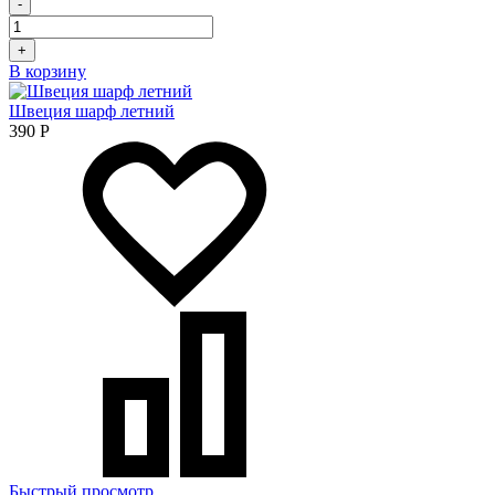
-
+
В корзину
Швеция шарф летний
390
Р
Быстрый просмотр