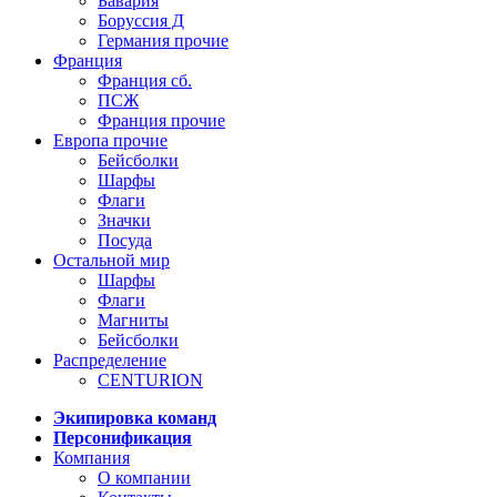
Бавария
Боруссия Д
Германия прочие
Франция
Франция сб.
ПСЖ
Франция прочие
Европа прочие
Бейсболки
Шарфы
Флаги
Значки
Посуда
Остальной мир
Шарфы
Флаги
Магниты
Бейсболки
Распределение
CENTURION
Экипировка команд
Персонификация
Компания
О компании