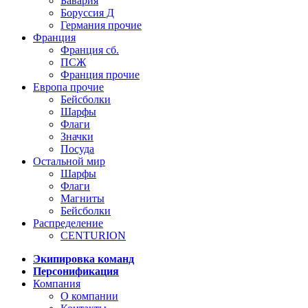
Бавария
Боруссия Д
Германия прочие
Франция
Франция сб.
ПСЖ
Франция прочие
Европа прочие
Бейсболки
Шарфы
Флаги
Значки
Посуда
Остальной мир
Шарфы
Флаги
Магниты
Бейсболки
Распределение
CENTURION
Экипировка команд
Персонификация
Компания
О компании