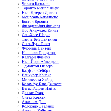
Чикаго Блэкхокс
Торонто Мейпл Лифс
Нью-Джерси Девилз
Монреаль Канадиенс
Бостон Брюинз
Филадельфия Флайерз
Лос-Анджелес Кингз
Сан-Хосе Шаркс
Тампа-Бэй Лайтнинг
Сент-Луис Блюз
Флорида Пантерз
Нэшвилл Предаторз
Калгари Флеймз
Нью-Йорк Айлендерс
Эдмонтон Ойлерз
Баффало Сейбрз
Ванкувер Кэнакс
Миннесота Уайлд
Коламбус Блю Джекетс
Вегас Голден Найтс
Даллас Старз
Сиэтл Кракен
Анахайм Дакс
Колорадо Эвеланш
Аризона Койотис