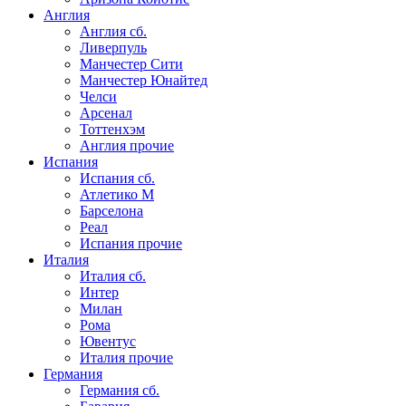
Англия
Англия сб.
Ливерпуль
Манчестер Сити
Манчестер Юнайтед
Челси
Арсенал
Тоттенхэм
Англия прочие
Испания
Испания сб.
Атлетико М
Барселона
Реал
Испания прочие
Италия
Италия сб.
Интер
Милан
Рома
Ювентус
Италия прочие
Германия
Германия сб.