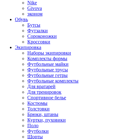
Nike
Givova
эконом
Обувь
Бутсы
Футзалки
Сороконожки
Кроссовки
Экипировка
Наборы экипировки
Комплекты формы
Футбольные майки
Футбольные трусы
Футбольные гетры
Футбольные комплекты
Для вратарей
Для тренировок
Спортивное белье
Костюмы
Толстовки
Брюки, штаны
Куртки, пуховики
Поло
Футболки
Шорты