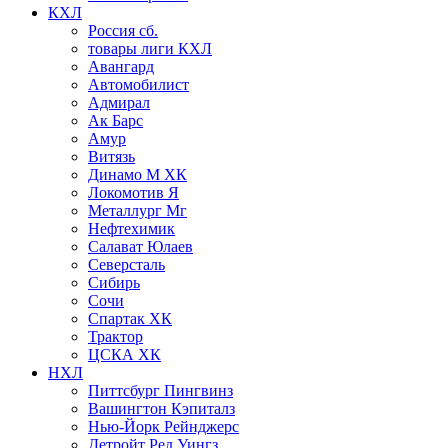
КХЛ
Россия сб.
товары лиги КХЛ
Авангард
Автомобилист
Адмирал
Ак Барс
Амур
Витязь
Динамо М ХК
Локомотив Я
Металлург Мг
Нефтехимик
Салават Юлаев
Северсталь
Сибирь
Сочи
Спартак ХК
Трактор
ЦСКА ХК
НХЛ
Питтсбург Пингвинз
Вашингтон Кэпиталз
Нью-Йорк Рейнджерс
Детройт Ред Уингз