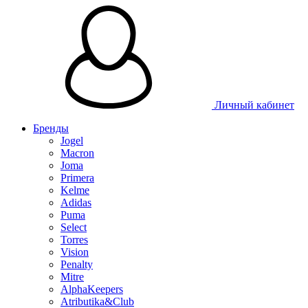
Личный кабинет
Бренды
Jogel
Macron
Joma
Primera
Kelme
Adidas
Puma
Select
Torres
Vision
Penalty
Mitre
AlphaKeepers
Atributika&Club