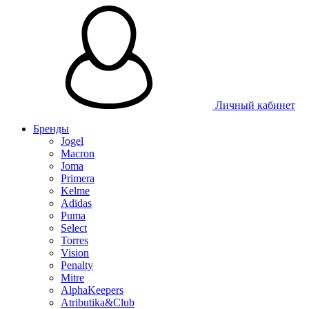
Таблица размеров
Личный кабинет
Бренды
Jogel
Macron
Joma
Primera
Kelme
Adidas
Puma
Select
Torres
Vision
Penalty
Mitre
AlphaKeepers
Atributika&Club