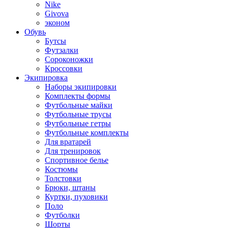
Nike
Givova
эконом
Обувь
Бутсы
Футзалки
Сороконожки
Кроссовки
Экипировка
Наборы экипировки
Комплекты формы
Футбольные майки
Футбольные трусы
Футбольные гетры
Футбольные комплекты
Для вратарей
Для тренировок
Спортивное белье
Костюмы
Толстовки
Брюки, штаны
Куртки, пуховики
Поло
Футболки
Шорты