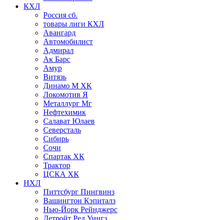
КХЛ
Россия сб.
товары лиги КХЛ
Авангард
Автомобилист
Адмирал
Ак Барс
Амур
Витязь
Динамо М ХК
Локомотив Я
Металлург Мг
Нефтехимик
Салават Юлаев
Северсталь
Сибирь
Сочи
Спартак ХК
Трактор
ЦСКА ХК
НХЛ
Питтсбург Пингвинз
Вашингтон Кэпиталз
Нью-Йорк Рейнджерс
Детройт Ред Уингз