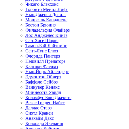
Чикаго Блэкхокс
Торонто Мейпл Лифс
Нью-Джерси Девилз
Монреаль Канадиенс
Бостон Брюинз
Филадельфия Флайерз
Лос-Анджелес Кингз
Сан-Хосе Шаркс
Тампа-Бэй Лайтнинг
Сент-Луис Блюз
Флорида Пантерз
Нэшвилл Предаторз
Калгари Флеймз
Нью-Йорк Айлендерс
Эдмонтон Ойлерз
Баффало Сейбрз
Ванкувер Кэнакс
Миннесота Уайлд
Коламбус Блю Джекетс
Вегас Голден Найтс
Даллас Старз
Сиэтл Кракен
Анахайм Дакс
Колорадо Эвеланш
Аризона Койотис