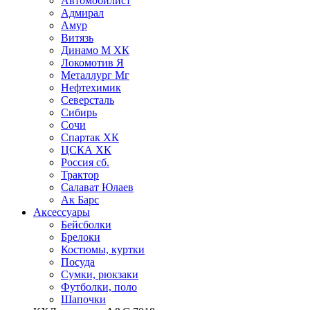
Автомобилист
Адмирал
Амур
Витязь
Динамо М ХК
Локомотив Я
Металлург Мг
Нефтехимик
Северсталь
Сибирь
Сочи
Спартак ХК
ЦСКА ХК
Россия сб.
Трактор
Салават Юлаев
Ак Барс
Аксессуары
Бейсболки
Брелоки
Костюмы, куртки
Посуда
Сумки, рюкзаки
Футболки, поло
Шапочки