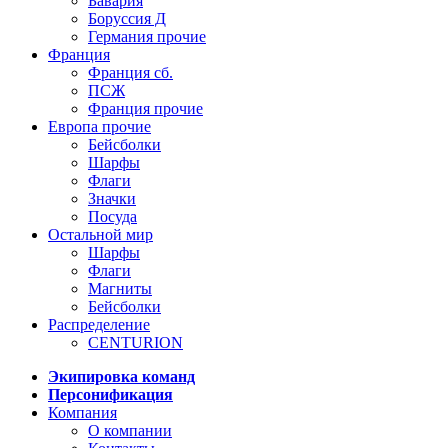
Бавария
Боруссия Д
Германия прочие
Франция
Франция сб.
ПСЖ
Франция прочие
Европа прочие
Бейсболки
Шарфы
Флаги
Значки
Посуда
Остальной мир
Шарфы
Флаги
Магниты
Бейсболки
Распределение
CENTURION
Экипировка команд
Персонификация
Компания
О компании