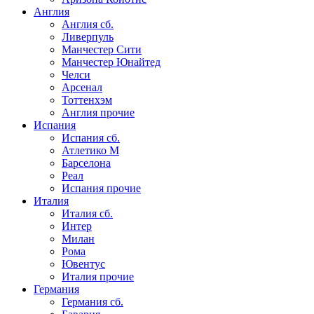
Англия
Англия сб.
Ливерпуль
Манчестер Сити
Манчестер Юнайтед
Челси
Арсенал
Тоттенхэм
Англия прочие
Испания
Испания сб.
Атлетико М
Барселона
Реал
Испания прочие
Италия
Италия сб.
Интер
Милан
Рома
Ювентус
Италия прочие
Германия
Германия сб.