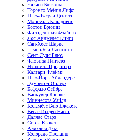
Чикаго Блэкхокс
Торонто Мейпл Лифс
Нью-Джерси Девилз
Монреаль Канадиенс
Бостон Брюинз
Филадельфия Флайерз
Лос-Анджелес Кингз
Сан-Хосе Шаркс
Тампа-Бэй Лайтнинг
Сент-Луис Блюз
Флорида Пантерз
Нэшвилл Предаторз
Калгари Флеймз
Нью-Йорк Айлендерс
Эдмонтон Ойлерз
Баффало Сейбрз
Ванкувер Кэнакс
Миннесота Уайлд
Коламбус Блю Джекетс
Вегас Голден Найтс
Даллас Старз
Сиэтл Кракен
Анахайм Дакс
Колорадо Эвеланш
Аризона Койотис