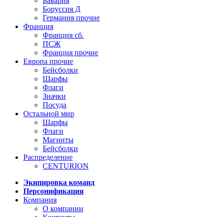
Бавария
Боруссия Д
Германия прочие
Франция
Франция сб.
ПСЖ
Франция прочие
Европа прочие
Бейсболки
Шарфы
Флаги
Значки
Посуда
Остальной мир
Шарфы
Флаги
Магниты
Бейсболки
Распределение
CENTURION
Экипировка команд
Персонификация
Компания
О компании