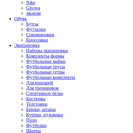
Nike
Givova
эконом
Обувь
Бутсы
Футзалки
Сороконожки
Кроссовки
Экипировка
Наборы экипировки
Комплекты формы
Футбольные майки
Футбольные трусы
Футбольные гетры
Футбольные комплекты
Для вратарей
Для тренировок
Спортивное белье
Костюмы
Толстовки
Брюки, штаны
Куртки, пуховики
Поло
Футболки
Шорты