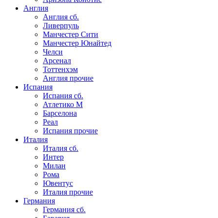
Англия
Англия сб.
Ливерпуль
Манчестер Сити
Манчестер Юнайтед
Челси
Арсенал
Тоттенхэм
Англия прочие
Испания
Испания сб.
Атлетико М
Барселона
Реал
Испания прочие
Италия
Италия сб.
Интер
Милан
Рома
Ювентус
Италия прочие
Германия
Германия сб.