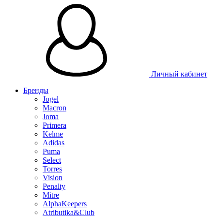
Личный кабинет
Бренды
Jogel
Macron
Joma
Primera
Kelme
Adidas
Puma
Select
Torres
Vision
Penalty
Mitre
AlphaKeepers
Atributika&Club