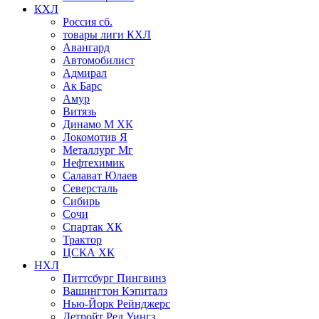
КХЛ
Россия сб.
товары лиги КХЛ
Авангард
Автомобилист
Адмирал
Ак Барс
Амур
Витязь
Динамо М ХК
Локомотив Я
Металлург Мг
Нефтехимик
Салават Юлаев
Северсталь
Сибирь
Сочи
Спартак ХК
Трактор
ЦСКА ХК
НХЛ
Питтсбург Пингвинз
Вашингтон Кэпиталз
Нью-Йорк Рейнджерс
Детройт Ред Уингз