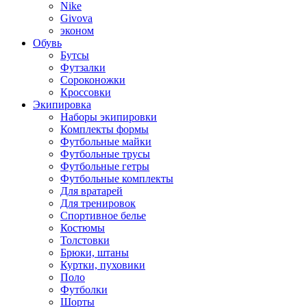
Nike
Givova
эконом
Обувь
Бутсы
Футзалки
Сороконожки
Кроссовки
Экипировка
Наборы экипировки
Комплекты формы
Футбольные майки
Футбольные трусы
Футбольные гетры
Футбольные комплекты
Для вратарей
Для тренировок
Спортивное белье
Костюмы
Толстовки
Брюки, штаны
Куртки, пуховики
Поло
Футболки
Шорты