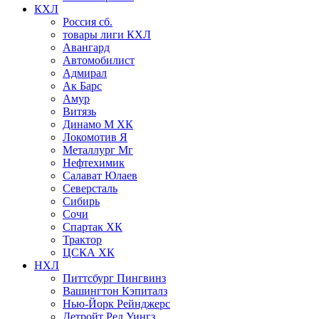
КХЛ
Россия сб.
товары лиги КХЛ
Авангард
Автомобилист
Адмирал
Ак Барс
Амур
Витязь
Динамо М ХК
Локомотив Я
Металлург Мг
Нефтехимик
Салават Юлаев
Северсталь
Сибирь
Сочи
Спартак ХК
Трактор
ЦСКА ХК
НХЛ
Питтсбург Пингвинз
Вашингтон Кэпиталз
Нью-Йорк Рейнджерс
Детройт Ред Уингз