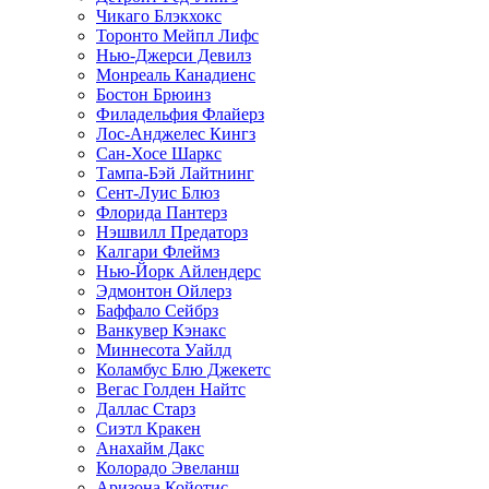
Чикаго Блэкхокс
Торонто Мейпл Лифс
Нью-Джерси Девилз
Монреаль Канадиенс
Бостон Брюинз
Филадельфия Флайерз
Лос-Анджелес Кингз
Сан-Хосе Шаркс
Тампа-Бэй Лайтнинг
Сент-Луис Блюз
Флорида Пантерз
Нэшвилл Предаторз
Калгари Флеймз
Нью-Йорк Айлендерс
Эдмонтон Ойлерз
Баффало Сейбрз
Ванкувер Кэнакс
Миннесота Уайлд
Коламбус Блю Джекетс
Вегас Голден Найтс
Даллас Старз
Сиэтл Кракен
Анахайм Дакс
Колорадо Эвеланш
Аризона Койотис