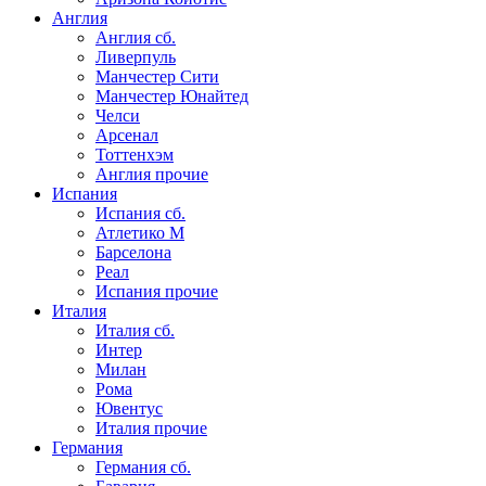
Англия
Англия сб.
Ливерпуль
Манчестер Сити
Манчестер Юнайтед
Челси
Арсенал
Тоттенхэм
Англия прочие
Испания
Испания сб.
Атлетико М
Барселона
Реал
Испания прочие
Италия
Италия сб.
Интер
Милан
Рома
Ювентус
Италия прочие
Германия
Германия сб.