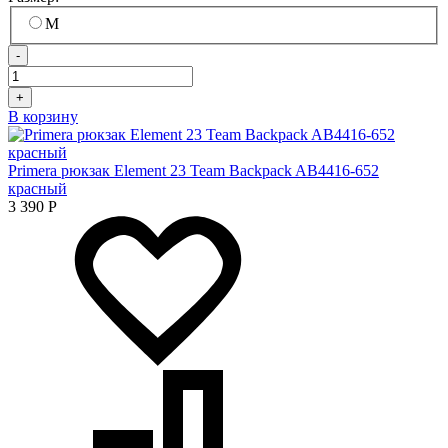
M
-
+
В корзину
Primera рюкзак Element 23 Team Backpack AB4416-652
красный
3 390
Р