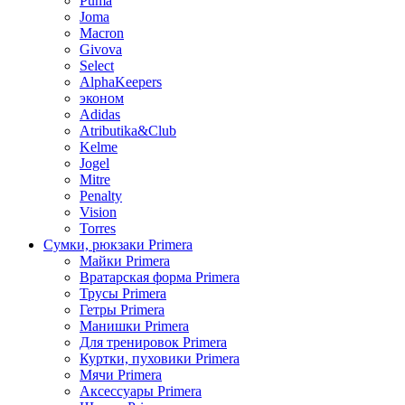
Puma
Joma
Macron
Givova
Select
AlphaKeepers
эконом
Adidas
Atributika&Club
Kelme
Jogel
Mitre
Penalty
Vision
Torres
Сумки, рюкзаки Primera
Майки Primera
Вратарская форма Primera
Трусы Primera
Гетры Primera
Манишки Primera
Для тренировок Primera
Куртки, пуховики Primera
Мячи Primera
Аксессуары Primera