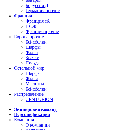
Бавария
Боруссия Д
Германия прочие
Франция
Франция сб.
ПСЖ
Франция прочие
Европа прочие
Бейсболки
Шарфы
Флаги
Значки
Посуда
Остальной мир
Шарфы
Флаги
Магниты
Бейсболки
Распределение
CENTURION
Экипировка команд
Персонификация
Компания
О компании