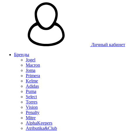
Личный кабинет
Бренды
Jogel
Macron
Joma
Primera
Kelme
Adidas
Puma
Select
Torres
Vision
Penalty
Mitre
AlphaKeepers
Atributika&Club