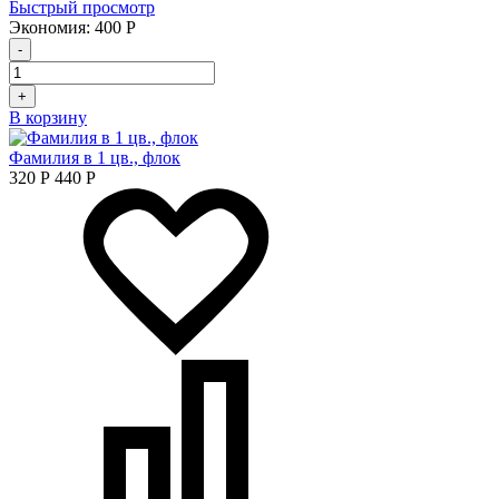
Быстрый просмотр
Экономия:
400
Р
-
+
В корзину
Фамилия в 1 цв., флок
320
Р
440
Р