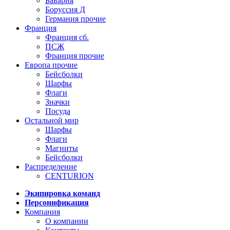
Бавария
Боруссия Д
Германия прочие
Франция
Франция сб.
ПСЖ
Франция прочие
Европа прочие
Бейсболки
Шарфы
Флаги
Значки
Посуда
Остальной мир
Шарфы
Флаги
Магниты
Бейсболки
Распределение
CENTURION
Экипировка команд
Персонификация
Компания
О компании