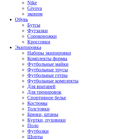
Nike
Givova
эконом
Обувь
Бутсы
Футзалки
Сороконожки
Кроссовки
Экипировка
Наборы экипировки
Комплекты формы
Футбольные майки
Футбольные трусы
Футбольные гетры
Футбольные комплекты
Для вратарей
Для тренировок
Спортивное белье
Костюмы
Толстовки
Брюки, штаны
Куртки, пуховики
Поло
Футболки
Шорты