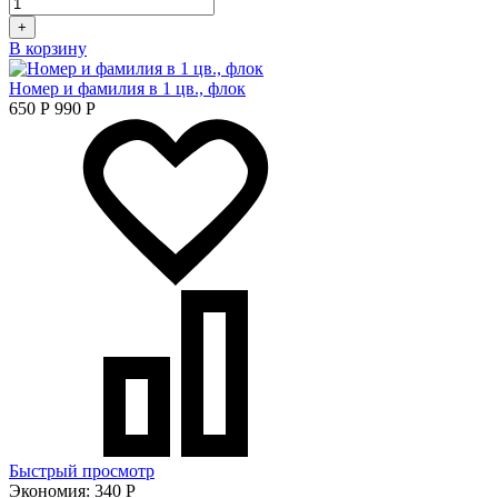
+
В корзину
Номер и фамилия в 1 цв., флок
650
Р
990
Р
Быстрый просмотр
Экономия:
340
Р