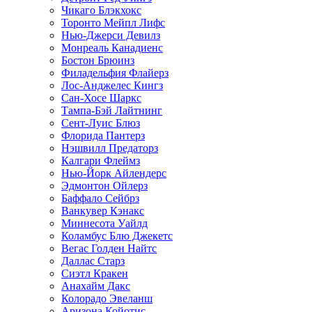
Чикаго Блэкхокс
Торонто Мейпл Лифс
Нью-Джерси Девилз
Монреаль Канадиенс
Бостон Брюинз
Филадельфия Флайерз
Лос-Анджелес Кингз
Сан-Хосе Шаркс
Тампа-Бэй Лайтнинг
Сент-Луис Блюз
Флорида Пантерз
Нэшвилл Предаторз
Калгари Флеймз
Нью-Йорк Айлендерс
Эдмонтон Ойлерз
Баффало Сейбрз
Ванкувер Кэнакс
Миннесота Уайлд
Коламбус Блю Джекетс
Вегас Голден Найтс
Даллас Старз
Сиэтл Кракен
Анахайм Дакс
Колорадо Эвеланш
Аризона Койотис