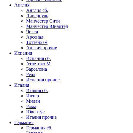
Англия
Англия сб.
Ливерпуль
Манчестер Сити
Манчестер Юнайтед
Челси
Арсенал
Тоттенхэм
Англия прочие
Испания
Испания сб.
Атлетико М
Барселона
Реал
Испания прочие
Италия
Италия сб.
Интер
Милан
Рома
Ювентус
Италия прочие
Германия
Германия сб.