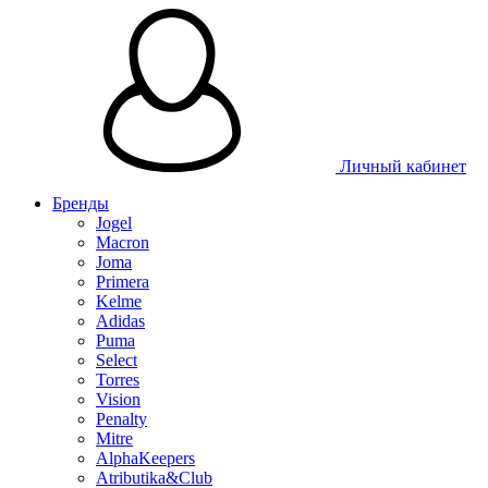
Личный кабинет
Бренды
Jogel
Macron
Joma
Primera
Kelme
Adidas
Puma
Select
Torres
Vision
Penalty
Mitre
AlphaKeepers
Atributika&Club