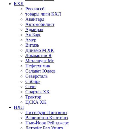
КХЛ
Россия сб.
товары лиги КХЛ
Авангард
Автомобилист
Адмирал
Ак Барс
Амур
Витязь
Динамо М ХК
Локомотив Я
Металлург Мг
Нефтехимик
Салават Юлаев
Северсталь
Сибирь
Сочи
Спартак ХК
Трактор
ЦСКА ХК
НХЛ
Питтсбург Пингвинз
Вашингтон Кэпиталз
Нью-Йорк Рейнджерс
Детройт Ред Уингз