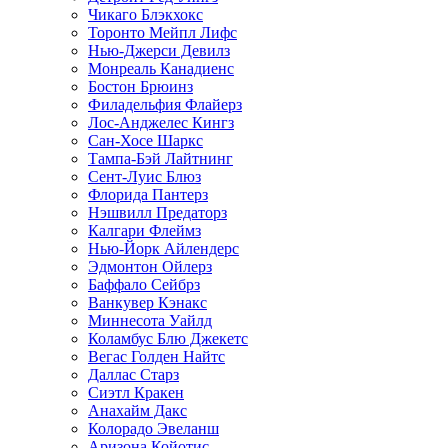
Чикаго Блэкхокс
Торонто Мейпл Лифс
Нью-Джерси Девилз
Монреаль Канадиенс
Бостон Брюинз
Филадельфия Флайерз
Лос-Анджелес Кингз
Сан-Хосе Шаркс
Тампа-Бэй Лайтнинг
Сент-Луис Блюз
Флорида Пантерз
Нэшвилл Предаторз
Калгари Флеймз
Нью-Йорк Айлендерс
Эдмонтон Ойлерз
Баффало Сейбрз
Ванкувер Кэнакс
Миннесота Уайлд
Коламбус Блю Джекетс
Вегас Голден Найтс
Даллас Старз
Сиэтл Кракен
Анахайм Дакс
Колорадо Эвеланш
Аризона Койотис