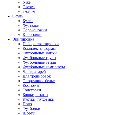
Nike
Givova
эконом
Обувь
Бутсы
Футзалки
Сороконожки
Кроссовки
Экипировка
Наборы экипировки
Комплекты формы
Футбольные майки
Футбольные трусы
Футбольные гетры
Футбольные комплекты
Для вратарей
Для тренировок
Спортивное белье
Костюмы
Толстовки
Брюки, штаны
Куртки, пуховики
Поло
Футболки
Шорты