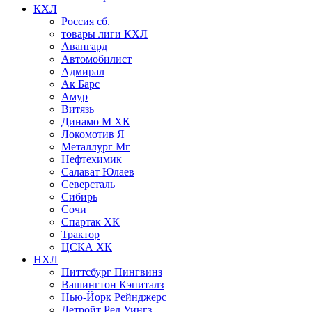
КХЛ
Россия сб.
товары лиги КХЛ
Авангард
Автомобилист
Адмирал
Ак Барс
Амур
Витязь
Динамо М ХК
Локомотив Я
Металлург Мг
Нефтехимик
Салават Юлаев
Северсталь
Сибирь
Сочи
Спартак ХК
Трактор
ЦСКА ХК
НХЛ
Питтсбург Пингвинз
Вашингтон Кэпиталз
Нью-Йорк Рейнджерс
Детройт Ред Уингз