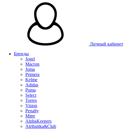
Таблица размеров
Личный кабинет
Бренды
Jogel
Macron
Joma
Primera
Kelme
Adidas
Puma
Select
Torres
Vision
Penalty
Mitre
AlphaKeepers
Atributika&Club