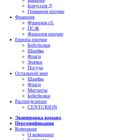
Бавария
Боруссия Д
Германия прочие
Франция
Франция сб.
ПСЖ
Франция прочие
Европа прочие
Бейсболки
Шарфы
Флаги
Значки
Посуда
Остальной мир
Шарфы
Флаги
Магниты
Бейсболки
Распределение
CENTURION
Экипировка команд
Персонификация
Компания
О компании