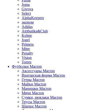
Puma
Joma
Givova
Select
AlphaKeepers
эконом
Adidas
Atributika&Club
Kelme
Jogel
Primera
Mitre
Penalty
Vision
Torres
Футболки Macron
Аксессуары Macron
Вратарская форма Macron
Гетры Macron
Майки Macron
Манишки Macron
Мячи Macron
Сумки, рюкзаки Macron
Трусы Macron
Шапки Macron