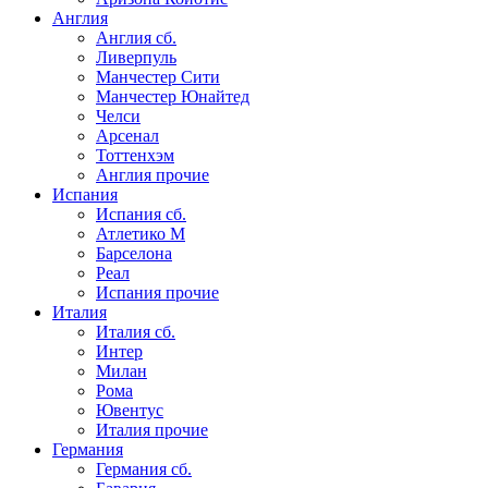
Англия
Англия сб.
Ливерпуль
Манчестер Сити
Манчестер Юнайтед
Челси
Арсенал
Тоттенхэм
Англия прочие
Испания
Испания сб.
Атлетико М
Барселона
Реал
Испания прочие
Италия
Италия сб.
Интер
Милан
Рома
Ювентус
Италия прочие
Германия
Германия сб.