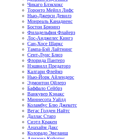
Чикаго Блэкхокс
Торонто Мейпл Лифс
Нью-Джерси Девилз
Монреаль Канадиенс
Бостон Брюинз
Филадельфия Флайерз
Лос-Анджелес Кингз
Сан-Хосе Шаркс
Тампа-Бэй Лайтнинг
Сент-Луис Блюз
Флорида Пантерз
Нэшвилл Предаторз
Калгари Флеймз
Нью-Йорк Айлендерс
Эдмонтон Ойлерз
Баффало Сейбрз
Ванкувер Кэнакс
Миннесота Уайлд
Коламбус Блю Джекетс
Вегас Голден Найтс
Даллас Старз
Сиэтл Кракен
Анахайм Дакс
Колорадо Эвеланш
Аризона Койотис