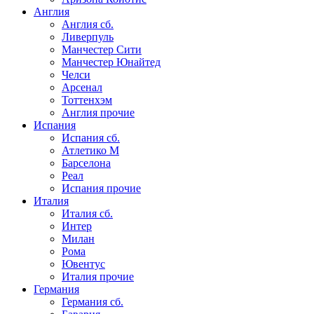
Англия
Англия сб.
Ливерпуль
Манчестер Сити
Манчестер Юнайтед
Челси
Арсенал
Тоттенхэм
Англия прочие
Испания
Испания сб.
Атлетико М
Барселона
Реал
Испания прочие
Италия
Италия сб.
Интер
Милан
Рома
Ювентус
Италия прочие
Германия
Германия сб.