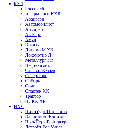
КХЛ
Россия сб.
товары лиги КХЛ
Авангард
Автомобилист
Адмирал
Ак Барс
Амур
Витязь
Динамо М ХК
Локомотив Я
Металлург Мг
Нефтехимик
Салават Юлаев
Северсталь
Сибирь
Сочи
Спартак ХК
Трактор
ЦСКА ХК
НХЛ
Питтсбург Пингвинз
Вашингтон Кэпиталз
Нью-Йорк Рейнджерс
Детройт Ред Уингз