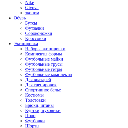
Nike
Givova
эконом
Обувь
Бутсы
Футзалки
Сороконожки
Кроссовки
Экипировка
Наборы экипировки
Комплекты формы
Футбольные майки
Футбольные трусы
Футбольные гетры
Футбольные комплекты
Для вратарей
Для тренировок
Спортивное белье
Костюмы
Толстовки
Брюки, штаны
Куртки, пуховики
Поло
Футболки
Шорты