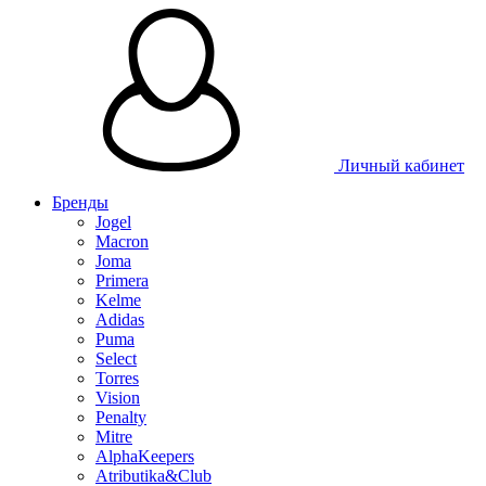
Таблица 
Личный кабинет
Бренды
Jogel
Macron
Joma
Primera
Kelme
Adidas
Puma
Select
Torres
Vision
Penalty
Mitre
AlphaKeepers
Atributika&Club