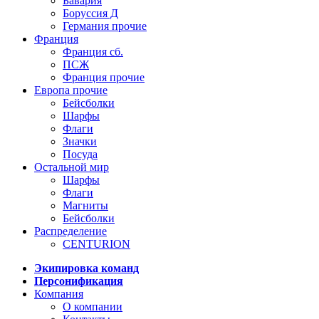
Бавария
Боруссия Д
Германия прочие
Франция
Франция сб.
ПСЖ
Франция прочие
Европа прочие
Бейсболки
Шарфы
Флаги
Значки
Посуда
Остальной мир
Шарфы
Флаги
Магниты
Бейсболки
Распределение
CENTURION
Экипировка команд
Персонификация
Компания
О компании