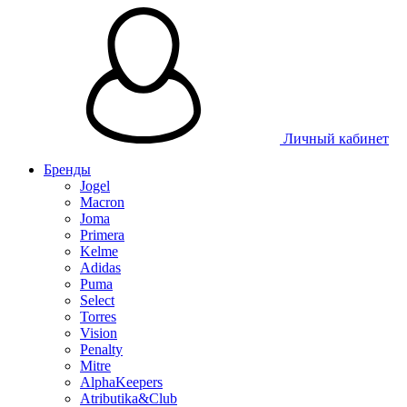
Личный кабинет
Бренды
Jogel
Macron
Joma
Primera
Kelme
Adidas
Puma
Select
Torres
Vision
Penalty
Mitre
AlphaKeepers
Atributika&Club