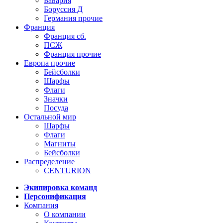
Бавария
Боруссия Д
Германия прочие
Франция
Франция сб.
ПСЖ
Франция прочие
Европа прочие
Бейсболки
Шарфы
Флаги
Значки
Посуда
Остальной мир
Шарфы
Флаги
Магниты
Бейсболки
Распределение
CENTURION
Экипировка команд
Персонификация
Компания
О компании