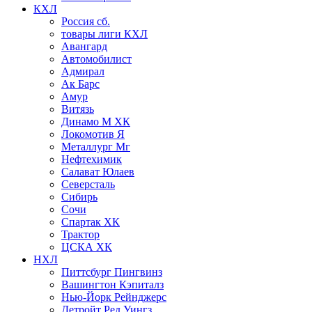
КХЛ
Россия сб.
товары лиги КХЛ
Авангард
Автомобилист
Адмирал
Ак Барс
Амур
Витязь
Динамо М ХК
Локомотив Я
Металлург Мг
Нефтехимик
Салават Юлаев
Северсталь
Сибирь
Сочи
Спартак ХК
Трактор
ЦСКА ХК
НХЛ
Питтсбург Пингвинз
Вашингтон Кэпиталз
Нью-Йорк Рейнджерс
Детройт Ред Уингз