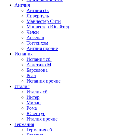
Англия
Англия сб.
Ливерпуль
Манчестер Сити
Манчестер Юнайтед
Челси
Арсенал
Тоттенхэм
Англия прочие
Испания
Испания сб.
Атлетико М
Барселона
Реал
Испания прочие
Италия
Италия сб.
Интер
Милан
Рома
Ювентус
Италия прочие
Германия
Германия сб.