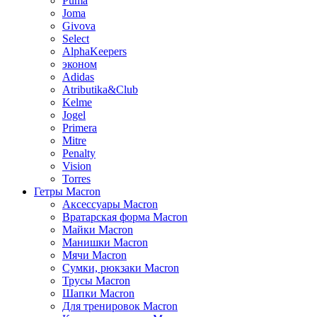
Puma
Joma
Givova
Select
AlphaKeepers
эконом
Adidas
Atributika&Club
Kelme
Jogel
Primera
Mitre
Penalty
Vision
Torres
Гетры Macron
Аксессуары Macron
Вратарская форма Macron
Майки Macron
Манишки Macron
Мячи Macron
Сумки, рюкзаки Macron
Трусы Macron
Шапки Macron
Для тренировок Macron