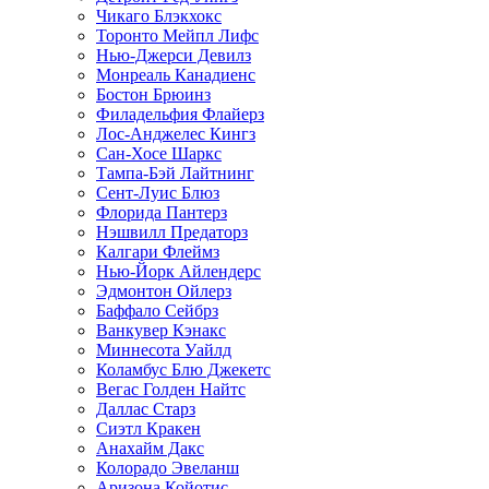
Чикаго Блэкхокс
Торонто Мейпл Лифс
Нью-Джерси Девилз
Монреаль Канадиенс
Бостон Брюинз
Филадельфия Флайерз
Лос-Анджелес Кингз
Сан-Хосе Шаркс
Тампа-Бэй Лайтнинг
Сент-Луис Блюз
Флорида Пантерз
Нэшвилл Предаторз
Калгари Флеймз
Нью-Йорк Айлендерс
Эдмонтон Ойлерз
Баффало Сейбрз
Ванкувер Кэнакс
Миннесота Уайлд
Коламбус Блю Джекетс
Вегас Голден Найтс
Даллас Старз
Сиэтл Кракен
Анахайм Дакс
Колорадо Эвеланш
Аризона Койотис