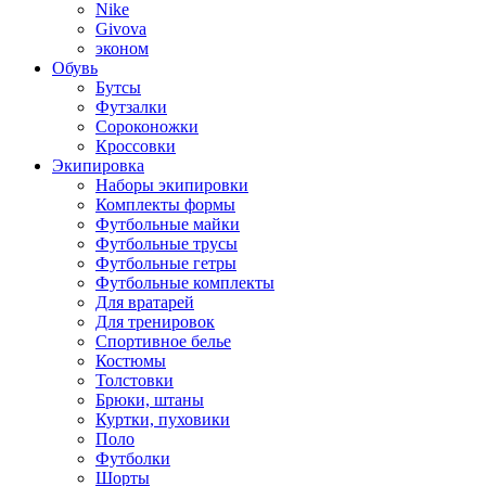
Nike
Givova
эконом
Обувь
Бутсы
Футзалки
Сороконожки
Кроссовки
Экипировка
Наборы экипировки
Комплекты формы
Футбольные майки
Футбольные трусы
Футбольные гетры
Футбольные комплекты
Для вратарей
Для тренировок
Спортивное белье
Костюмы
Толстовки
Брюки, штаны
Куртки, пуховики
Поло
Футболки
Шорты