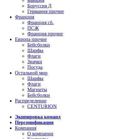
Бавария
Боруссия Д
Германия прочие
Франция
Франция сб.
ПСЖ
Франция прочие
Европа прочие
Бейсболки
Шарфы
Флаги
Значки
Посуда
Остальной мир
Шарфы
Флаги
Магниты
Бейсболки
Распределение
CENTURION
Экипировка команд
Персонификация
Компания
О компании