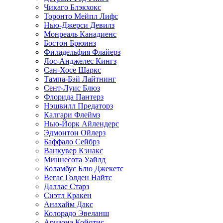
Чикаго Блэкхокс
Торонто Мейпл Лифс
Нью-Джерси Девилз
Монреаль Канадиенс
Бостон Брюинз
Филадельфия Флайерз
Лос-Анджелес Кингз
Сан-Хосе Шаркс
Тампа-Бэй Лайтнинг
Сент-Луис Блюз
Флорида Пантерз
Нэшвилл Предаторз
Калгари Флеймз
Нью-Йорк Айлендерс
Эдмонтон Ойлерз
Баффало Сейбрз
Ванкувер Кэнакс
Миннесота Уайлд
Коламбус Блю Джекетс
Вегас Голден Найтс
Даллас Старз
Сиэтл Кракен
Анахайм Дакс
Колорадо Эвеланш
Аризона Койотис