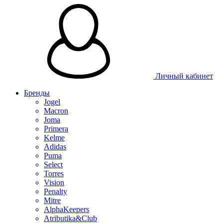
Таблица 
Личный кабинет
Бренды
Jogel
Macron
Joma
Primera
Kelme
Adidas
Puma
Select
Torres
Vision
Penalty
Mitre
AlphaKeepers
Atributika&Club