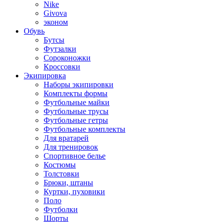
Nike
Givova
эконом
Обувь
Бутсы
Футзалки
Сороконожки
Кроссовки
Экипировка
Наборы экипировки
Комплекты формы
Футбольные майки
Футбольные трусы
Футбольные гетры
Футбольные комплекты
Для вратарей
Для тренировок
Спортивное белье
Костюмы
Толстовки
Брюки, штаны
Куртки, пуховики
Поло
Футболки
Шорты