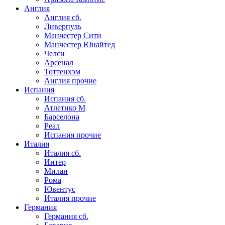
Англия
Англия сб.
Ливерпуль
Манчестер Сити
Манчестер Юнайтед
Челси
Арсенал
Тоттенхэм
Англия прочие
Испания
Испания сб.
Атлетико М
Барселона
Реал
Испания прочие
Италия
Италия сб.
Интер
Милан
Рома
Ювентус
Италия прочие
Германия
Германия сб.