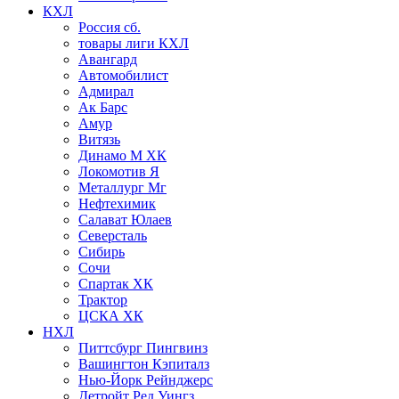
КХЛ
Россия сб.
товары лиги КХЛ
Авангард
Автомобилист
Адмирал
Ак Барс
Амур
Витязь
Динамо М ХК
Локомотив Я
Металлург Мг
Нефтехимик
Салават Юлаев
Северсталь
Сибирь
Сочи
Спартак ХК
Трактор
ЦСКА ХК
НХЛ
Питтсбург Пингвинз
Вашингтон Кэпиталз
Нью-Йорк Рейнджерс
Детройт Ред Уингз