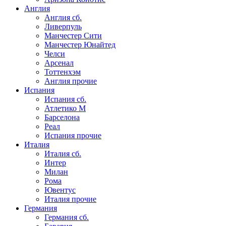
Англия
Англия сб.
Ливерпуль
Манчестер Сити
Манчестер Юнайтед
Челси
Арсенал
Тоттенхэм
Англия прочие
Испания
Испания сб.
Атлетико М
Барселона
Реал
Испания прочие
Италия
Италия сб.
Интер
Милан
Рома
Ювентус
Италия прочие
Германия
Германия сб.