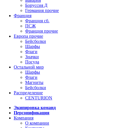
Бавария
Боруссия Д
Германия прочие
Франция
Франция сб.
ПСЖ
Франция прочие
Европа прочие
Бейсболки
Шарфы
Флаги
Значки
Посуда
Остальной мир
Шарфы
Флаги
Магниты
Бейсболки
Распределение
CENTURION
Экипировка команд
Персонификация
Компания
О компании