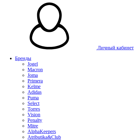
Таблица 
Личный кабинет
Бренды
Jogel
Macron
Joma
Primera
Kelme
Adidas
Puma
Select
Torres
Vision
Penalty
Mitre
AlphaKeepers
Atributika&Club