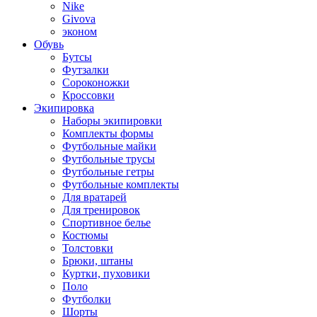
Nike
Givova
эконом
Обувь
Бутсы
Футзалки
Сороконожки
Кроссовки
Экипировка
Наборы экипировки
Комплекты формы
Футбольные майки
Футбольные трусы
Футбольные гетры
Футбольные комплекты
Для вратарей
Для тренировок
Спортивное белье
Костюмы
Толстовки
Брюки, штаны
Куртки, пуховики
Поло
Футболки
Шорты