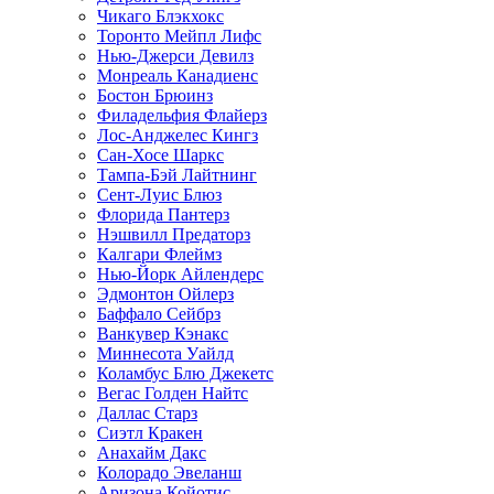
Чикаго Блэкхокс
Торонто Мейпл Лифс
Нью-Джерси Девилз
Монреаль Канадиенс
Бостон Брюинз
Филадельфия Флайерз
Лос-Анджелес Кингз
Сан-Хосе Шаркс
Тампа-Бэй Лайтнинг
Сент-Луис Блюз
Флорида Пантерз
Нэшвилл Предаторз
Калгари Флеймз
Нью-Йорк Айлендерс
Эдмонтон Ойлерз
Баффало Сейбрз
Ванкувер Кэнакс
Миннесота Уайлд
Коламбус Блю Джекетс
Вегас Голден Найтс
Даллас Старз
Сиэтл Кракен
Анахайм Дакс
Колорадо Эвеланш
Аризона Койотис