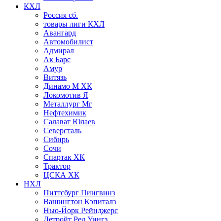
КХЛ
Россия сб.
товары лиги КХЛ
Авангард
Автомобилист
Адмирал
Ак Барс
Амур
Витязь
Динамо М ХК
Локомотив Я
Металлург Мг
Нефтехимик
Салават Юлаев
Северсталь
Сибирь
Сочи
Спартак ХК
Трактор
ЦСКА ХК
НХЛ
Питтсбург Пингвинз
Вашингтон Кэпиталз
Нью-Йорк Рейнджерс
Детройт Ред Уингз